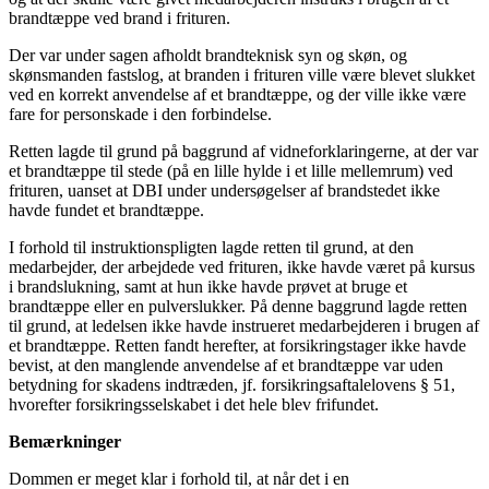
brandtæppe ved brand i frituren.
Der var under sagen afholdt brandteknisk syn og skøn, og
skønsmanden fastslog, at branden i frituren ville være blevet slukket
ved en korrekt anvendelse af et brandtæppe, og der ville ikke være
fare for personskade i den forbindelse.
Retten lagde til grund på baggrund af vidneforklaringerne, at der var
et brandtæppe til stede (på en lille hylde i et lille mellemrum) ved
frituren, uanset at DBI under undersøgelser af brandstedet ikke
havde fundet et brandtæppe.
I forhold til instruktionspligten lagde retten til grund, at den
medarbejder, der arbejdede ved frituren, ikke havde været på kursus
i brandslukning, samt at hun ikke havde prøvet at bruge et
brandtæppe eller en pulverslukker. På denne baggrund lagde retten
til grund, at ledelsen ikke havde instrueret medarbejderen i brugen af
et brandtæppe. Retten fandt herefter, at forsikringstager ikke havde
bevist, at den manglende anvendelse af et brandtæppe var uden
betydning for skadens indtræden, jf. forsikringsaftalelovens § 51,
hvorefter forsikringsselskabet i det hele blev frifundet.
Bemærkninger
Dommen er meget klar i forhold til, at når det i en