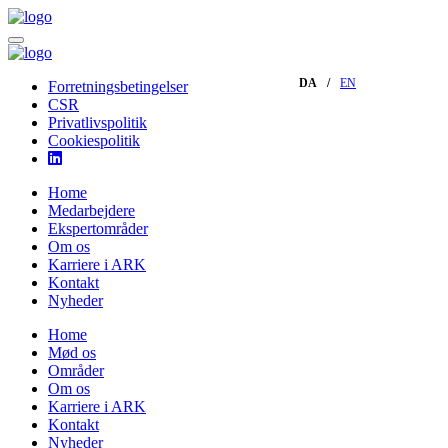
DA
EN
Forretningsbetingelser
CSR
Privatlivspolitik
Cookiespolitik
Home
Medarbejdere
Ekspertområder
Om os
Karriere i ARK
Kontakt
Nyheder
Home
Mød os
Områder
Om os
Karriere i ARK
Kontakt
Nyheder