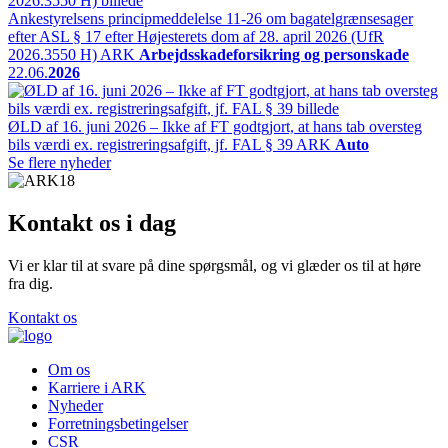
Ankestyrelsens principmeddelelse 11-26 om bagatelgrænsesager
efter ASL § 17 efter Højesterets dom af 28. april 2026 (UfR
2026.3550 H)
ARK
Arbejdsskadeforsikring og personskade
22.06.
2026
ØLD af 16. juni 2026 – Ikke af FT godtgjort, at hans tab oversteg
bils værdi ex. registreringsafgift, jf. FAL § 39
ARK
Auto
Se flere nyheder
Kontakt os i dag
Vi er klar til at svare på dine spørgsmål, og vi glæder os til at høre
fra dig.
Kontakt os
Om os
Karriere i ARK
Nyheder
Forretningsbetingelser
CSR