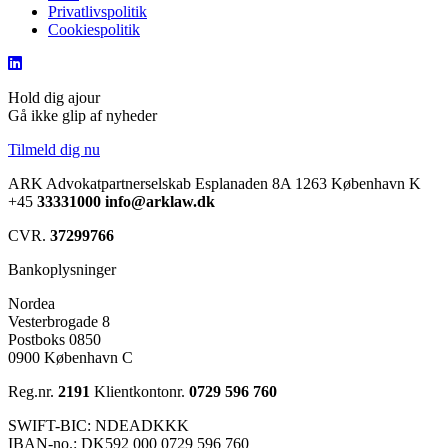
Privatlivspolitik
Cookiespolitik
Hold dig ajour
Gå ikke glip af nyheder
Tilmeld dig nu
ARK Advokatpartnerselskab
Esplanaden 8A
1263 København K
+45
33331000
info@arklaw.dk
CVR.
37299766
Bankoplysninger
Nordea
Vesterbrogade 8
Postboks 0850
0900 København C
Reg.nr.
2191
Klientkontonr.
0729 596 760
SWIFT-BIC: NDEADKKK
IBAN-no.: DK592 000 0729 596 760