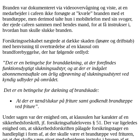
Branden var dokumenteret via videoovervågning og viste, at en
medarbejder i cafeen ikke forsøgte at ”kvæle” branden med et
brandtæppe, men derimod talte hun i mobiltelefon med sin svoger,
der ejede cafeen sammen med hendes mand, for at få instrukser i,
hvordan hun skulle slukke branden.
Forsikringsselskabet nægtede at dække skaden (løsøre og driftstab)
med henvisning til overtrædelse af en klausul om
brandforebyggelse, der har følgende ordlyd:
”Det er en betingelse for branddækning, at der forefindes
funktionsdygtigt slukningsudstyr, og at der er indgået
abonnementsaftale om årlig afprøvning af slukningsudstyret ved
kyndig udbyder på området.
Det er en betingelse for dækning af brandskade:
At der er tænd/slukur på friture samt godkendt brandtæppe
ved friture”.
Under sagen var der enighed om, at klausulen har karakter af en
sikkerhedsforskrift, jf. forsikringsaftalelovens § 51. Der var ligeledes
enighed om, at sikkerhedsforskriften pålagde forsikringstager en
handlepligt i form af, at der skulle være et brandtæppe ved frituren,
og at der skulle være givet medarbejderen instruks i brugen af et