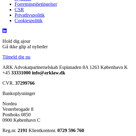
Forretningsbetingelser
CSR
Privatlivspolitik
Cookiespolitik
Hold dig ajour
Gå ikke glip af nyheder
Tilmeld dig nu
ARK Advokatpartnerselskab
Esplanaden 8A
1263 København K
+45
33331000
info@arklaw.dk
CVR.
37299766
Bankoplysninger
Nordea
Vesterbrogade 8
Postboks 0850
0900 København C
Reg.nr.
2191
Klientkontonr.
0729 596 760