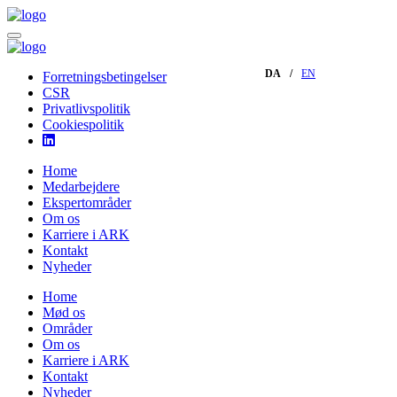
DA
EN
Forretningsbetingelser
CSR
Privatlivspolitik
Cookiespolitik
Home
Medarbejdere
Ekspertområder
Om os
Karriere i ARK
Kontakt
Nyheder
Home
Mød os
Områder
Om os
Karriere i ARK
Kontakt
Nyheder