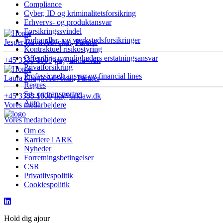
Compliance
Cyber, ID og kriminalitetsforsikring
Erhvervs- og produktansvar
Forsikringssvindel
Forhandler- og værkstedsforsikringer
Jesper Ravn
Advokat
,
Partner
Kontraktuel risikostyring
Offentlige myndigheders erstatningsansvar
+45 3333 1000
jra@arklaw.dk
Privatforsikring
Professionelt ansvar og financial lines
Laura Kragh
Advokat
,
Partner
Regres
Sø- og transportret
+45 3333 1000
lkr@arklaw.dk
Auto
Vores medarbejdere
Vores medarbejdere
Om os
Karriere i ARK
Nyheder
Forretningsbetingelser
CSR
Privatlivspolitik
Cookiespolitik
Hold dig ajour