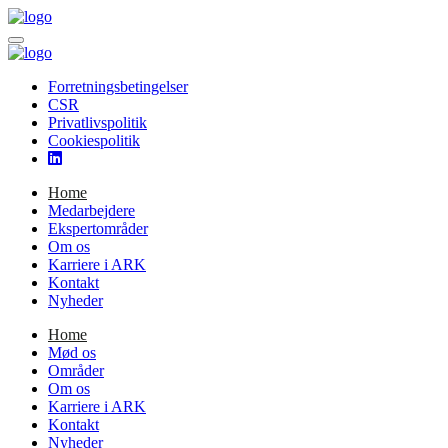
Forretningsbetingelser
CSR
Privatlivspolitik
Cookiespolitik
Home
Medarbejdere
Ekspertområder
Om os
Karriere i ARK
Kontakt
Nyheder
Home
Mød os
Områder
Om os
Karriere i ARK
Kontakt
Nyheder