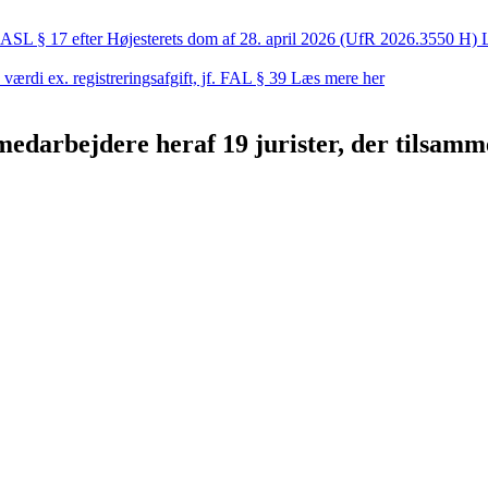
 ASL § 17 efter Højesterets dom af 28. april 2026 (UfR 2026.3550 H)
 værdi ex. registreringsafgift, jf. FAL § 39
Læs mere her
edarbejdere heraf 19 jurister, der tilsam