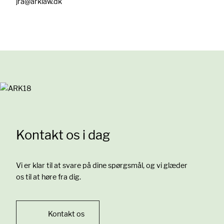
jra@arklaw.dk
slider_knap
slider_knap
Kontakt os i dag
Vi er klar til at svare på dine spørgsmål, og vi glæder
os til at høre fra dig.
Kontakt os