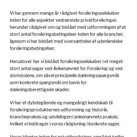
Vi har gennem mange år rådgivet forsikringsselskaber
inden for alle aspekter vedrørende privatforsikringer,
herunder rådgivet om og bistået med udformningen af et
stort antal forsikringsbetingelser inden for alle brancher,
ligesom vi har bistået med oversættelse af udenlandske
forsikringsbetingelser.
Herudover har vi bistået forsikringsselskaber i et meget
stort antal sager ved Ankenævnet for Forsikring og ved
domstolene, om såvel principielle dækningsspørgsmål
som konkrete spørgsmål om bevis for
dækningsberettigede skader.
Vi har et dybdegående og mangeårigt kendskab til
forsikringsprodukternes udformning og historik,
branchepraksis og udviklingen i ankenævnets praksis,
hvilket vi inddrager i vores rådgivning i konkrete sager.
Vores klienter inden for privatforsikrings-området tæller