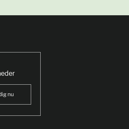
heder
dig nu