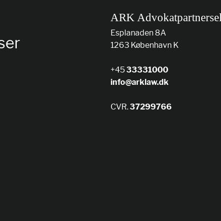
ARK Advokatpartnerse
Esplanaden 8A
ser
1263 København K
+45
33331000
info@arklaw.dk
CVR.
37299766