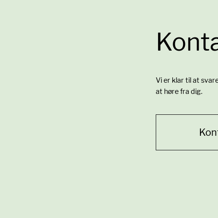
Konta
Vi er klar til at sva
at høre fra dig.
Kon