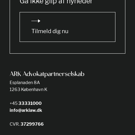
Gå ikke glip af nyheder
Tilmeld dig nu
ARK Advokatpartnerselskab
Esplanaden 8A
1263 København K
+45
33331000
info@arklaw.dk
CVR.
37299766