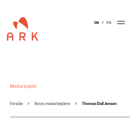
DA
EN
Medarbejder
Forside
Vores medarbejdere
Thomas Dall Jensen