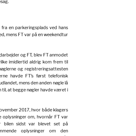
esag.
t fra en parkeringsplads ved hans
sted, mens FT var på en weekendtur
edarbejder og FT, blev FT anmodet
lke imidlertid aldrig kom frem til
nøglerne og registreringsattesten
ne havde FT’s først telefonisk
 udlandet, mens den anden nøgle lå
til, at begge nøgler havde været i
november 2017, hvor både klagers
ge oplysninger om, hvornår FT var
 bilen sidst var blevet set på
temmende oplysninger om den