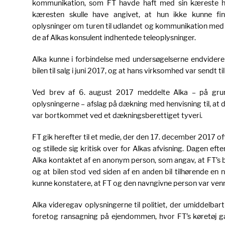
kommunikation, som FT havde haft med sin kæreste 
kæresten skulle have angivet, at hun ikke kunne fin
oplysninger om turen til udlandet og kommunikation med
de af Alkas konsulent indhentede teleoplysninger.
Alka kunne i forbindelse med undersøgelserne endvidere
bilen til salg i juni 2017, og at hans virksomhed var sendt 
Ved brev af 6. august 2017 meddelte Alka – på grun
oplysningerne – afslag på dækning med henvisning til, at d
var bortkommet ved et dækningsberettiget tyveri.
FT gik herefter til et medie, der den 17. december 2017 of
og stillede sig kritisk over for Alkas afvisning. Dagen ef
Alka kontaktet af en anonym person, som angav, at FT’s b
og at bilen stod ved siden af en anden bil tilhørende en
kunne konstatere, at FT og den navngivne person var ven
Alka videregav oplysningerne til politiet, der umiddelba
foretog ransagning på ejendommen, hvor FT’s køretøj ga