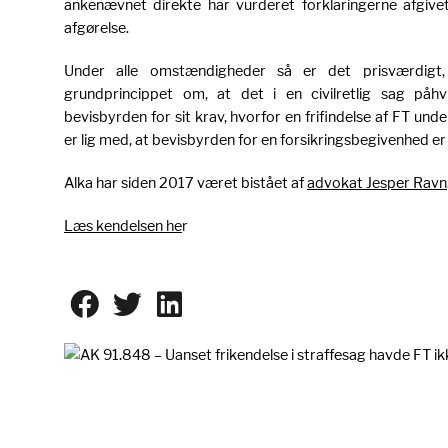
ankenævnet direkte har vurderet forklaringerne afgive
afgørelse.
Under alle omstændigheder så er det prisværdigt,
grundprincippet om, at det i en civilretlig sag påhvi
bevisbyrden for sit krav, hvorfor en frifindelse af FT und
er lig med, at bevisbyrden for en forsikringsbegivenhed er 
Alka har siden 2017 været bistået af
advokat Jesper Ravn
Læs kendelsen he
r