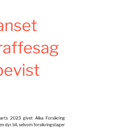
anset
traffesag
bevist
arts 2023 givet Alka Forsikring
en dyr bil, selvom forsikringstager