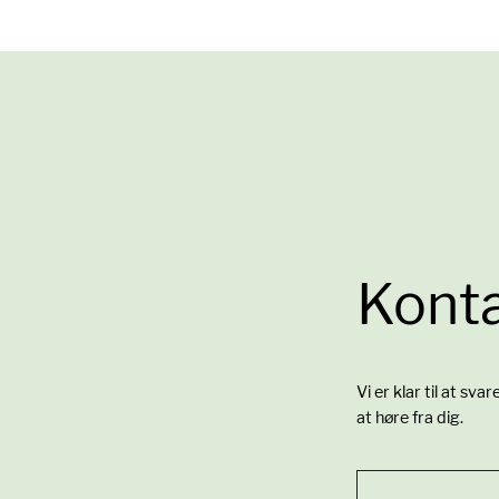
Konta
Vi er klar til at sva
at høre fra dig.