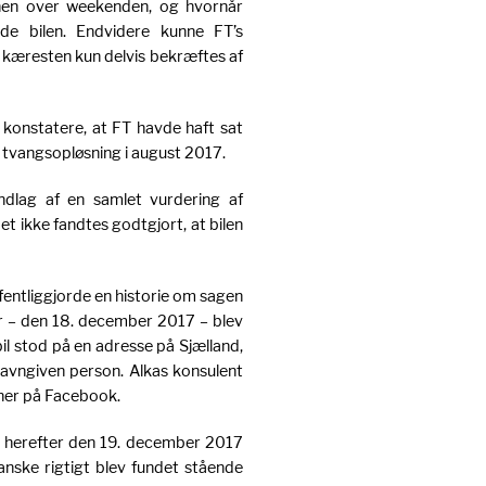
hen over weekenden, og hvornår
de bilen. Endvidere kunne FT’s
 kæresten kun delvis bekræftes af
 konstatere, at FT havde haft sat
til tvangsopløsning i august 2017.
dlag af en samlet vurdering af
et ikke fandtes godtgjort, at bilen
fentliggjorde en historie om sagen
ter – den 18. december 2017 – blev
il stod på en adresse på Sjælland,
 navngiven person. Alkas konsulent
ner på Facebook.
rt herefter den 19. december 2017
nske rigtigt blev fundet stående