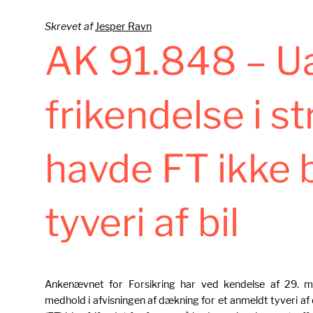
Skrevet af
Jesper Ravn
AK 91.848 – U
frikendelse i s
havde FT ikke 
tyveri af bil
Ankenævnet for Forsikring har ved kendelse af 29. m
medhold i afvisningen af dækning for et anmeldt tyveri af 