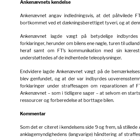
Ankenævnets kendelse
Ankenævnet angav indledningsvis, at det påhvilede FT 
bortkommet ved et dækningsberettiget tyveri, og at denne
Ankenævnet lagde vægt på betydelige indbyrdes 
forklaringer, herunder om bilens ene nøgle, turen til udla
heraf samt om FT’s kommunikation med sin kæreste,
understøttedes af de indhentede teleoplysninger.
Endvidere lagde Ankenævnet vægt på de bemærkelsesvæ
blev genfundet, og at der var indbyrdes uoverensstemm
forklaringer under straffesagen om reparationen af FT
Ankenævnet – som i tidligere sager – at selvom en star
ressourcer og forberedelse at borttage bilen.
Kommentar
Som det er citeret i kendelsens side 9 og frem, så stillede A
anklagemyndighedens (langvarige) håndtering af straffe