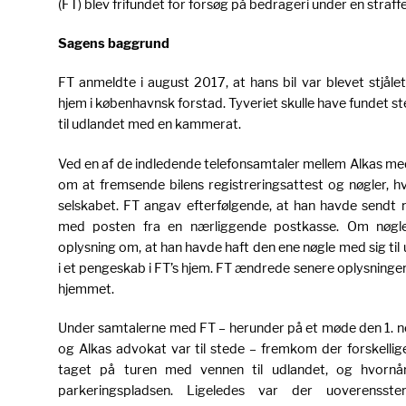
(FT) blev frifundet for forsøg på bedrageri under en straff
Sagens baggrund
FT anmeldte i august 2017, at hans bil var blevet stjåle
hjem i københavnsk forstad. Tyveriet skulle have fundet 
til udlandet med en kammerat.
Ved en af de indledende telefonsamtaler mellem Alkas m
om at fremsende bilens registreringsattest og nøgler, hvi
selskabet. FT angav efterfølgende, at han havde sendt 
med posten fra en nærliggende postkasse. Om nøgler
oplysning om, at han havde haft den ene nøgle med sig til
i et pengeskab i FT’s hjem. FT ændrede senere oplysningen 
hjemmet.
Under samtalerne med FT – herunder på et møde den 1. 
og Alkas advokat var til stede – fremkom der forskelli
taget på turen med vennen til udlandet, og hvornår
parkeringspladsen. Ligeledes var der uoverenss