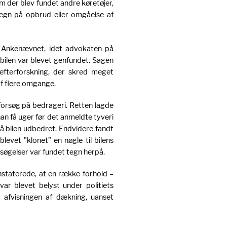
om der blev fundet andre køretøjer,
 tegn på opbrud eller omgåelse af
r Ankenævnet, idet advokaten på
t bilen var blevet genfundet. Sagen
s efterforskning, der skred meget
af flere omgange.
 forsøg på bedrageri. Retten lagde
han få uger før det anmeldte tyveri
 på bilen udbedret. Endvidere fandt
levet ”klonet” en nøgle til bilens
søgelser var fundet tegn herpå.
nstaterede, at en række forhold –
 var blevet belyst under politiets
a afvisningen af dækning, uanset