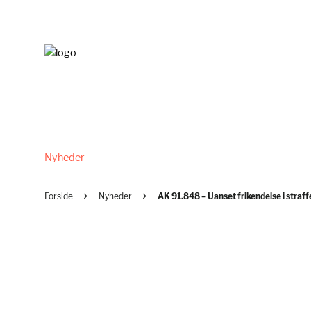
Nyheder
Forside
Nyheder
AK 91.848 – Uanset frikendelse i straffe