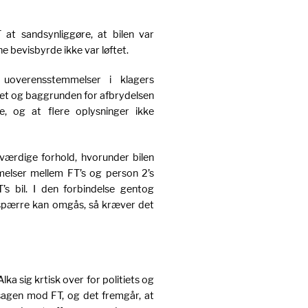
at sandsynliggøre, at bilen var
 bevisbyrde ikke var løftet.
uoverensstemmelser i klagers
ndet og baggrunden for afbrydelsen
 og at flere oplysninger ikke
rdige forhold, hvorunder bilen
elser mellem FT’s og person 2’s
’s bil. I den forbindelse gentog
tspærre kan omgås, så kræver det
lka sig krtisk over for politiets og
sagen mod FT, og det fremgår, at