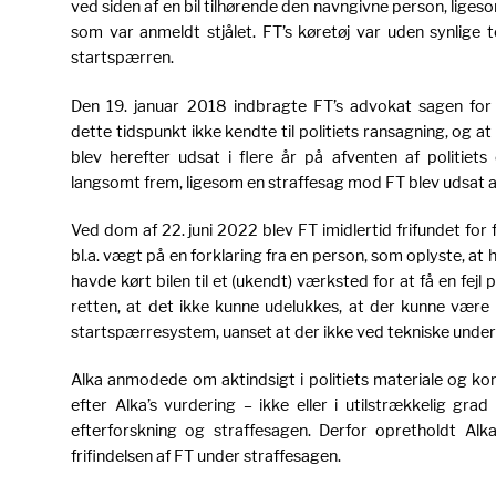
ved siden af en bil tilhørende den navngivne person, liges
som var anmeldt stjålet. FT’s køretøj var uden synlige
startspærren.
Den 19. januar 2018 indbragte FT’s advokat sagen fo
dette tidspunkt ikke kendte til politiets ransagning, og a
blev herefter udsat i flere år på afventen af politiet
langsomt frem, ligesom en straffesag mod FT blev udsat 
Ved dom af 22. juni 2022 blev FT imidlertid frifundet for
bl.a. vægt på en forklaring fra en person, som oplyste, at 
havde kørt bilen til et (ukendt) værksted for at få en fejl
retten, at det ikke kunne udelukkes, at der kunne være b
startspærresystem, uanset at der ikke ved tekniske under
Alka anmodede om aktindsigt i politiets materiale og ko
efter Alka’s vurdering – ikke eller i utilstrækkelig grad
efterforskning og straffesagen. Derfor opretholdt Alk
frifindelsen af FT under straffesagen.