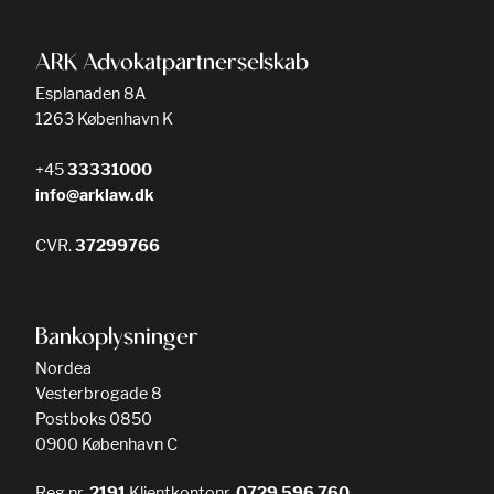
ARK Advokatpartnerselskab
Esplanaden 8A
1263 København K
+45
33331000
info@arklaw.dk
CVR.
37299766
Bankoplysninger
Nordea
Vesterbrogade 8
Postboks 0850
0900 København C
Reg.nr.
2191
Klientkontonr.
0729 596 760