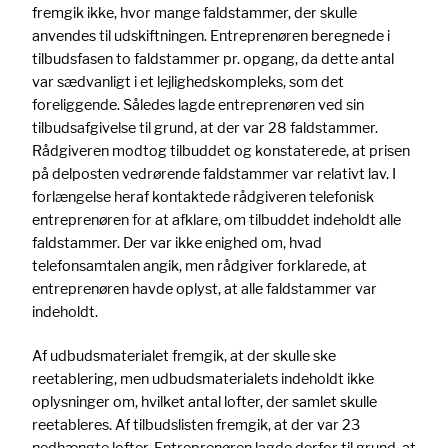
fremgik ikke, hvor mange faldstammer, der skulle
anvendes til udskiftningen. Entreprenøren beregnede i
tilbudsfasen to faldstammer pr. opgang, da dette antal
var sædvanligt i et lejlighedskompleks, som det
foreliggende. Således lagde entreprenøren ved sin
tilbudsafgivelse til grund, at der var 28 faldstammer.
Rådgiveren modtog tilbuddet og konstaterede, at prisen
på delposten vedrørende faldstammer var relativt lav. I
forlængelse heraf kontaktede rådgiveren telefonisk
entreprenøren for at afklare, om tilbuddet indeholdt alle
faldstammer. Der var ikke enighed om, hvad
telefonsamtalen angik, men rådgiver forklarede, at
entreprenøren havde oplyst, at alle faldstammer var
indeholdt.
Af udbudsmaterialet fremgik, at der skulle ske
reetablering, men udbudsmaterialets indeholdt ikke
oplysninger om, hvilket antal lofter, der samlet skulle
reetableres. Af tilbudslisten fremgik, at der var 23
nedhængte lofter. Entreprenøren lagde derfor til grund, at