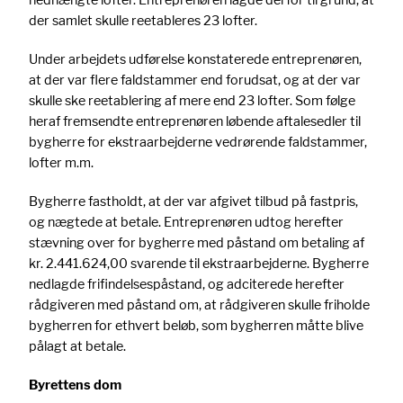
der samlet skulle reetableres 23 lofter.
Under arbejdets udførelse konstaterede entreprenøren,
at der var flere faldstammer end forudsat, og at der var
skulle ske reetablering af mere end 23 lofter. Som følge
heraf fremsendte entreprenøren løbende aftalesedler til
bygherre for ekstraarbejderne vedrørende faldstammer,
lofter m.m.
Bygherre fastholdt, at der var afgivet tilbud på fastpris,
og nægtede at betale. Entreprenøren udtog herefter
stævning over for bygherre med påstand om betaling af
kr. 2.441.624,00 svarende til ekstraarbejderne. Bygherre
nedlagde frifindelsespåstand, og adciterede herefter
rådgiveren med påstand om, at rådgiveren skulle friholde
bygherren for ethvert beløb, som bygherren måtte blive
pålagt at betale.
Byrettens dom