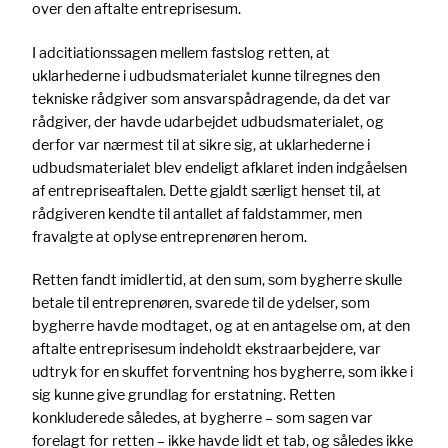
over den aftalte entreprisesum.
I adcitiationssagen mellem fastslog retten, at
uklarhederne i udbudsmaterialet kunne tilregnes den
tekniske rådgiver som ansvarspådragende, da det var
rådgiver, der havde udarbejdet udbudsmaterialet, og
derfor var nærmest til at sikre sig, at uklarhederne i
udbudsmaterialet blev endeligt afklaret inden indgåelsen
af entrepriseaftalen. Dette gjaldt særligt henset til, at
rådgiveren kendte til antallet af faldstammer, men
fravalgte at oplyse entreprenøren herom.
Retten fandt imidlertid, at den sum, som bygherre skulle
betale til entreprenøren, svarede til de ydelser, som
bygherre havde modtaget, og at en antagelse om, at den
aftalte entreprisesum indeholdt ekstraarbejdere, var
udtryk for en skuffet forventning hos bygherre, som ikke i
sig kunne give grundlag for erstatning. Retten
konkluderede således, at bygherre – som sagen var
forelagt for retten – ikke havde lidt et tab, og således ikke