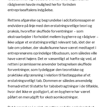
rådgiveren havde mulighed herfor forinden
entrepriseaftalens indgåelse.
Rettens afgørelse og begrundelse i adcitationssagen er
endvidere på linje med den erstatningsretlige teori og
praksis, hvorefter skuffede forventninger – som
ekstraarbejder i forholdet mellem bygherre og rådgiver –
ikke udgør et erstatningsretligt relevant tab, idet der er
tale om ydelser, der skulle/kunne have været medtaget i
entreprenørens oprindelige tilbudssum, som således ville
have været højere. Det er væsentligt at hæfte sig ved, at
retten i præmisserne anvender betegnelsen skuffede
forventninger, som tydeliggør den teoretiske og
praktiske afgrænsning i relation til fastlæggelse af et
erstatningsretligt tab. Dommen er således anvendelig
fremadrettet til støtte for tabsbetragtninger i de tilfælde,
hvor det ikke er godtgjort, at en bygherre har været
påført en merudgift for ekstraomkostninger.