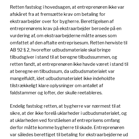
Retten fastslog i hovedsagen, at entreprenøren ikke var
afskåret fra at fremsætte krav om betaling for
ekstraarbejder over for bygherre. Berettigelsen af
entreprenørens krav på ekstraarbejder beroede på en
vurdering af, om ekstraarbejderne måtte anses som
omfattet af den aftalte entreprisesum. Retten henviste til
AB 92 § 2, hvorefter udbudsmateriale skal bringe
tilbudsgiver i stand til at beregne tilbudssummen, og
retten fandt, at entreprenøren ikke havde været i stand til
at beregne en tilbudssum, da udbudsmaterialet var
mangelfuldt, idet udbudsmaterialet ikke indeholdte
tilstrækkeligt klare oplysninger om antallet af
faldstammer og lofter, der skulle reetableres.
Endelig fastslog retten, at bygherre var nærmest til at
sikre, at der ikke forelå uklarheder i udbudsmaterialet, og
at uklarheden ved forståelsen af entreprisens omfang
derfor måtte komme bygherre til skade. Entreprenøren
var således berettiget til betaling for ekstraarbejderne ud