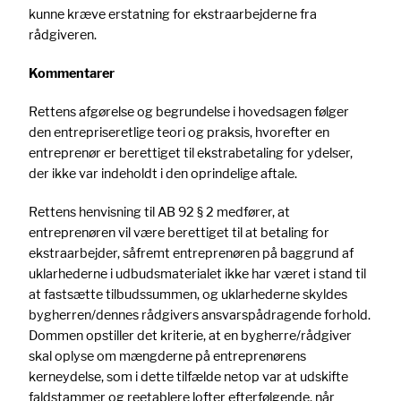
kunne kræve erstatning for ekstraarbejderne fra
rådgiveren.
Kommentarer
Rettens afgørelse og begrundelse i hovedsagen følger
den entrepriseretlige teori og praksis, hvorefter en
entreprenør er berettiget til ekstrabetaling for ydelser,
der ikke var indeholdt i den oprindelige aftale.
Rettens henvisning til AB 92 § 2 medfører, at
entreprenøren vil være berettiget til at betaling for
ekstraarbejder, såfremt entreprenøren på baggrund af
uklarhederne i udbudsmaterialet ikke har været i stand til
at fastsætte tilbudssummen, og uklarhederne skyldes
bygherren/dennes rådgivers ansvarspådragende forhold.
Dommen opstiller det kriterie, at en bygherre/rådgiver
skal oplyse om mængderne på entreprenørens
kerneydelse, som i dette tilfælde netop var at udskifte
faldstammer og reetablere lofter efterfølgende, når