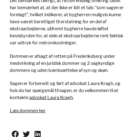
Det bemærkes i øvrigt, at retten endelig omkring tabet
har bemærket at, at der ikke er lidt et tab: ”som sagen er
forelagt”, hvilket indikerer, at bygherren muligvis kunne
have været berettiget til erstatning for en del af
ekstraarbejderne, såfremt bygherre havde løftet
bevisbyrden for, at dele at ekstraarbejderne rent faktisk
var udtryk for méromkostninger.
Dommen er afsagt af retten på Frederiksberg under
medvirkning af en juridisk dommer og 2 sagkyndige
dommere og uden iværksættelse af syn og skøn.
Sagen er forberedt og ført af advokat Laura Kragh, og
hvis du har spørgsmål til sagen, er du velkommen til at
kontakte
advokat Laura Kragh
.
Læs dommen her