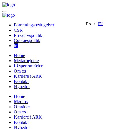
DA
EN
Forretningsbetingelser
CSR
Privatlivspolitik
Cookiespolitik
Home
Medarbejdere
Ekspertområder
Om os
Karriere i ARK
Kontakt
Nyheder
Home
Mød os
Områder
Om os
Karriere i ARK
Kontakt
Nyheder