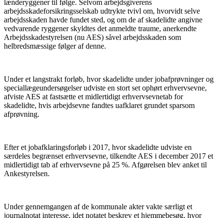
lænderyggener til følge. Selvom arbejdsgiverens
arbejdsskadeforsikringsselskab udtrykte tvivl om, hvorvidt selve
arbejdsskaden havde fundet sted, og om de af skadelidte angivne
vedvarende ryggener skyldtes det anmeldte traume, anerkendte
Arbejdsskadestyrelsen (nu AES) såvel arbejdsskaden som
helbredsmæssige følger af denne.
Under et langstrakt forløb, hvor skadelidte under jobafprøvninger og
speciallægeundersøgelser udviste en stort set ophørt erhvervsevne,
afviste AES at fastsætte et midlertidigt erhvervsevnetab for
skadelidte, hvis arbejdsevne fandtes uafklaret grundet sparsom
afprøvning.
Efter et jobafklaringsforløb i 2017, hvor skadelidte udviste en
særdeles begrænset erhvervsevne, tilkendte AES i december 2017 et
midlertidigt tab af erhvervsevne på 25 %. Afgørelsen blev anket til
Ankestyrelsen.
Under gennemgangen af de kommunale akter vakte særligt et
journalnotat interesse, idet notatet beskrev et hjemmebesøg, hvor