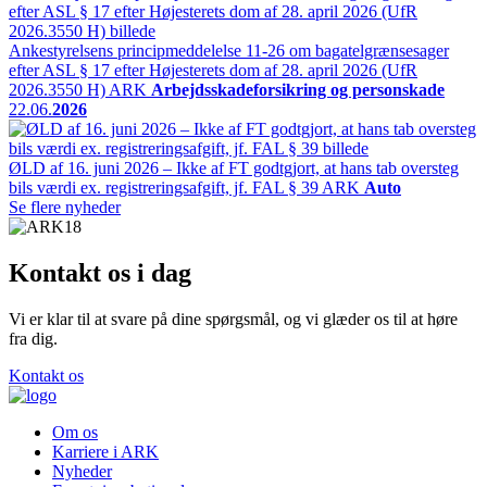
Ankestyrelsens principmeddelelse 11-26 om bagatelgrænsesager
efter ASL § 17 efter Højesterets dom af 28. april 2026 (UfR
2026.3550 H)
ARK
Arbejdsskadeforsikring og personskade
22.06.
2026
ØLD af 16. juni 2026 – Ikke af FT godtgjort, at hans tab oversteg
bils værdi ex. registreringsafgift, jf. FAL § 39
ARK
Auto
Se flere nyheder
Kontakt os i dag
Vi er klar til at svare på dine spørgsmål, og vi glæder os til at høre
fra dig.
Kontakt os
Om os
Karriere i ARK
Nyheder