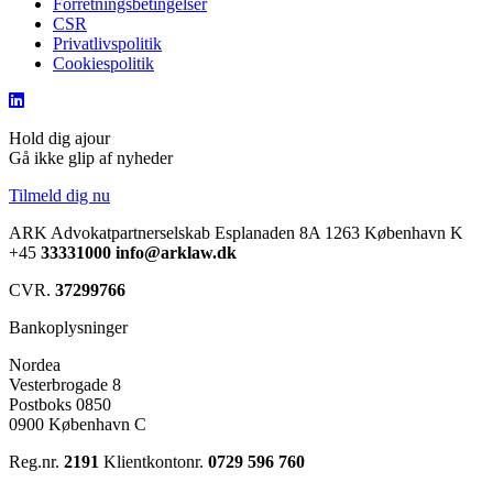
Forretningsbetingelser
CSR
Privatlivspolitik
Cookiespolitik
Hold dig ajour
Gå ikke glip af nyheder
Tilmeld dig nu
ARK Advokatpartnerselskab
Esplanaden 8A
1263 København K
+45
33331000
info@arklaw.dk
CVR.
37299766
Bankoplysninger
Nordea
Vesterbrogade 8
Postboks 0850
0900 København C
Reg.nr.
2191
Klientkontonr.
0729 596 760