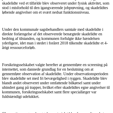
skadelidte ved et tilfælde blev observeret under fysisk aktivitet, som
stod i misforhold til den igangværende jobprøvning, og skadelidtes
løbende angivelser om et svært nedsat funktionsniveau.
Under den kommunale sagsbehandlers samtale med skadelidte i
direkte forlængelse af det observerede benægtede skadelidte en
bedring af tilstanden, og kommunen forfulgte ikke hændelsen
yderligere, idet man i stedet i foråret 2018 tilkendte skadelidte et 4-
årigt ressourceforløb.
Forsikringsselskabet valgte herefter at gennemføre en screening på
internettet, som dannede grundlag for en beslutning om at
gennemføre observation af skadelidte. Under observationsperioden
blev skadelidte set med fri bevægelighed i ryggen. Skadelidte blev
blandt andet observeret under omfattende bilkørsel samt under
uhindret gang på trapper, hvilket efter skadelidtes egne angivelser til
kommunen, forsikringsselskabet samt flere speciallæger var
fuldstændigt udelukket.