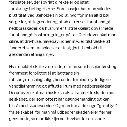
forpligtelser, der i øvrigt direkte er oplistet i
forsikringsbetingelserne. Som husejer har man således
pligt til at vedligeholde sin bolig, hvorfor man altid bør
sørge for, at tagrender og afløb er renset for at undgå
nedbørsskader, og husrum er tilstrækkeligt opvarmede
for at undgå frostprægninger på rør. Derudover skal man
sikre, at drivhuse, havepavillioner m.v., er tilstrækkeligt
funderet samt at solceller er fastgjort i henhold til
gældende retningslinjer.
Hvis uheldet skulle være ude, er man som husejer først og
fremmest forpligtet til at iagttage sin
tabsbegrænsningspligt, herunder forhindre yderligere
vandtilstrømning og affugte i rum med nedbørsskader.
Derudover skal man huske straks at anmelde skaden hos
selskabet, der som oftest har døgnbemanding og kan
bistå med skadeservice. Og man bør altid søge ”grønt lys”
fra selskabet, før man må udbedrer skaden eller fjerner
genstande, så man ikke fjerner beviset for en skade.