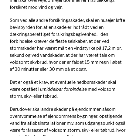
man skal overveje, om ejendommen er tilstrækkeligt
forsikret mod vind og vejr.
Som ved alle andre forsikringsskader, skal en husejer løfte
bevisbyrden for, at en skade er indtrådt ved en
dækningsberettiget forsikringsbegivenhed. I den
forbindelse kræver de fleste selskaber, at der ved
stormskader har været målt en vindstyrke på 17,2 m pr.
sekund og ved vandskader, at der har været tale om
voldsomt skybrud, hvor der er faldet 15 mm regn i løbet
af 30 minutter eller 30 mm på et døgn.
Det er også et krav, at eventuelle nedbørsskader skal
være opstået i
umiddelbar forbindelse
med voldsom
storm, sky- eller tøbrud.
Derudover skal andre skader på ejendommen såsom
oversvømmelse af ejendommens bygninger, opstigende
vand fra afløbsinstallationer m.v. som udgangspunkt også
være forårsaget af voldsom storm, sky- eller tøbrud, hvor