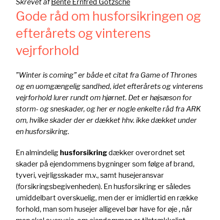
Skrevet af
Bente Ernfred Götzsche
Gode råd om husforsikringen og
efterårets og vinterens
vejrforhold
”Winter is coming” er både et citat fra Game of Thrones
og en uomgængelig sandhed, idet efterårets og vinterens
vejrforhold lurer rundt om hjørnet. Det er højsæson for
storm- og sneskader, og her er nogle enkelte råd fra ARK
om, hvilke skader der er dækket hhv. ikke dækket under
en husforsikring.
En almindelig
husforsikring
dækker overordnet set
skader på ejendommens bygninger som følge af brand,
tyveri, vejrligsskader m.v., samt husejeransvar
(forsikringsbegivenheden). En husforsikring er således
umiddelbart overskuelig, men der er imidlertid en række
forhold, man som husejer alligevel bør have for øje , når