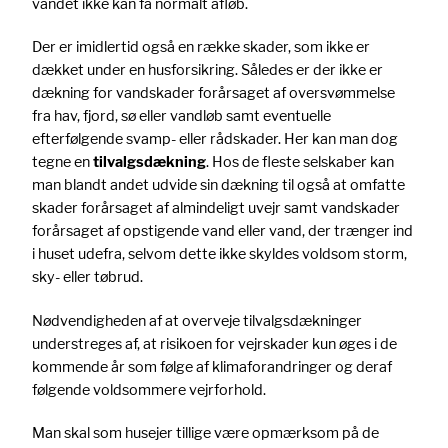
vandet ikke kan få normalt afløb.
Der er imidlertid også en række skader, som ikke er
dækket under en husforsikring. Således er der ikke er
dækning for vandskader forårsaget af oversvømmelse
fra hav, fjord, sø eller vandløb samt eventuelle
efterfølgende svamp- eller rådskader. Her kan man dog
tegne en
tilvalgsdækning
. Hos de fleste selskaber kan
man blandt andet udvide sin dækning til også at omfatte
skader forårsaget af almindeligt uvejr samt vandskader
forårsaget af opstigende vand eller vand, der trænger ind
i huset udefra, selvom dette ikke skyldes voldsom storm,
sky- eller tøbrud.
Nødvendigheden af at overveje tilvalgsdækninger
understreges af, at risikoen for vejrskader kun øges i de
kommende år som følge af klimaforandringer og deraf
følgende voldsommere vejrforhold.
Man skal som husejer tillige være opmærksom på de