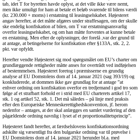
tab, idet T for byretten havde oplyst, at det ville ikke være nemt,
men ikke umuligt for ham at betale et beløb svarende til bilens værdi
(kr. 230.000 + moms) i erstatning til leasingselskabet. Højesteret
angav herefter, at det måtte afgøres under straffesagen, om der skulle
ske endelig konfiskation af bilen, om T var erstatningsansvarlig
overfor leasingselskabet, og om han måtte forventes at kunne betale
en erstatning. Men efter de oplysninger, der forelå ,var der grund til
at antage, at betingelserne for konfiskation efter §133A, stk. 2, 2.
pkt. var opfyldt.
Herefter vendte Højesteret sig mod spørgsmålet om EU’s charter om
grundlæggende rettigheder måtte anses for overtrådt ved indføjelsen
af bestemmelsen. Højesteret foretog i præmisserne en grundig
analyse af EU Domstolens dom af 14. januar 2021 (sag 393/19) og
konkluderede, at dommen ikke gav grundlag for at antage ”at
enhver ordning om konfiskation overfor en tredjemand i god tro som
følge af et strafbart forhold er i strid med EU charterets artikel 17,
stk. 1 og artikel 52, stk. 1. Det må således – på linje med praksis
efter den Europæiske Menneskerettighedskonvention, jf. herom
nedenfor – antages, at der skal anlægges en samlet vurdering af den
pågældende ordning navnlig i lyset af et proportionalitetsprincip”.
Højesteret fandt herefter, at færdselslovens konfiskationsordning
adskilte sig væsentligt fra den bulgarske ordning var til prøvelse i
EU Domstolens dom af 14. januar 2021 herunder bl.a. med