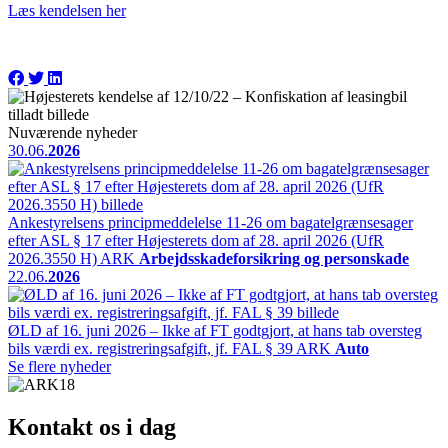
Læs kendelsen her
Nuværende nyheder
30.06.
2026
Ankestyrelsens principmeddelelse 11-26 om bagatelgrænsesager
efter ASL § 17 efter Højesterets dom af 28. april 2026 (UfR
2026.3550 H)
ARK
Arbejdsskadeforsikring og personskade
22.06.
2026
ØLD af 16. juni 2026 – Ikke af FT godtgjort, at hans tab oversteg
bils værdi ex. registreringsafgift, jf. FAL § 39
ARK
Auto
Se flere nyheder
Kontakt os i dag