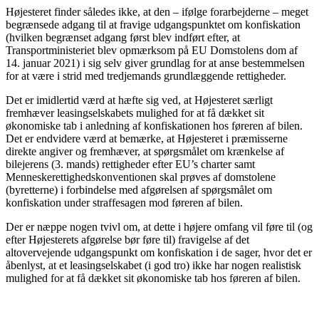
Højesteret finder således ikke, at den – ifølge forarbejderne – meget
begrænsede adgang til at fravige udgangspunktet om konfiskation
(hvilken begrænset adgang først blev indført efter, at
Transportministeriet blev opmærksom på EU Domstolens dom af
14. januar 2021) i sig selv giver grundlag for at anse bestemmelsen
for at være i strid med tredjemands grundlæggende rettigheder.
Det er imidlertid værd at hæfte sig ved, at Højesteret særligt
fremhæver leasingselskabets mulighed for at få dækket sit
økonomiske tab i anledning af konfiskationen hos føreren af bilen.
Det er endvidere værd at bemærke, at Højesteret i præmisserne
direkte angiver og fremhæver, at spørgsmålet om krænkelse af
bilejerens (3. mands) rettigheder efter EU’s charter samt
Menneskerettighedskonventionen skal prøves af domstolene
(byretterne) i forbindelse med afgørelsen af spørgsmålet om
konfiskation under straffesagen mod føreren af bilen.
Der er næppe nogen tvivl om, at dette i højere omfang vil føre til (og
efter Højesterets afgørelse bør føre til) fravigelse af det
altovervejende udgangspunkt om konfiskation i de sager, hvor det er
åbenlyst, at et leasingselskabet (i god tro) ikke har nogen realistisk
mulighed for at få dækket sit økonomiske tab hos føreren af bilen.