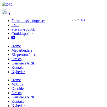
DA
EN
Forretningsbetingelser
CSR
Privatlivspolitik
Cookiespolitik
Home
Medarbejdere
Ekspertområder
Om os
Karriere i ARK
Kontakt
Nyheder
Home
Mød os
Områder
Om os
Karriere i ARK
Kontakt
Nyheder