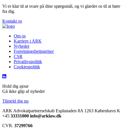
Vi er klar til at svare på dine spørgsmål, og vi glæder os til at høre
fra dig.
Kontakt os
Om os
Karriere i ARK
Nyheder
Forretningsbetingelser
CSR
Privatlivspolitik
Cookiespolitik
Hold dig ajour
Gå ikke glip af nyheder
Tilmeld dig nu
ARK Advokatpartnerselskab
Esplanaden 8A
1263 København K
+45
33331000
info@arklaw.dk
CVR.
37299766