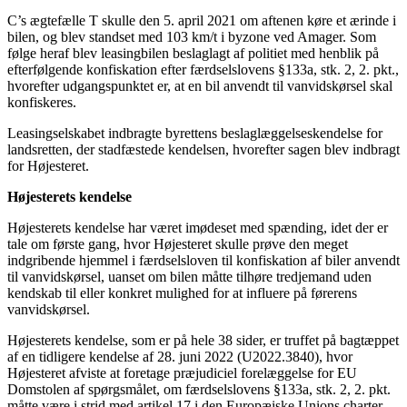
C’s ægtefælle T skulle den 5. april 2021 om aftenen køre et ærinde i
bilen, og blev standset med 103 km/t i byzone ved Amager. Som
følge heraf blev leasingbilen beslaglagt af politiet med henblik på
efterfølgende konfiskation efter færdselslovens §133a, stk. 2, 2. pkt.,
hvorefter udgangspunktet er, at en bil anvendt til vanvidskørsel skal
konfiskeres.
Leasingselskabet indbragte byrettens beslaglæggelseskendelse for
landsretten, der stadfæstede kendelsen, hvorefter sagen blev indbragt
for Højesteret.
Højesterets kendelse
Højesterets kendelse har været imødeset med spænding, idet der er
tale om første gang, hvor Højesteret skulle prøve den meget
indgribende hjemmel i færdselsloven til konfiskation af biler anvendt
til vanvidskørsel, uanset om bilen måtte tilhøre tredjemand uden
kendskab til eller konkret mulighed for at influere på førerens
vanvidskørsel.
Højesterets kendelse, som er på hele 38 sider, er truffet på bagtæppet
af en tidligere kendelse af 28. juni 2022 (U2022.3840), hvor
Højesteret afviste at foretage præjudiciel forelæggelse for EU
Domstolen af spørgsmålet, om færdselslovens §133a, stk. 2, 2. pkt.
måtte være i strid med artikel 17 i den Europæiske Unions charter