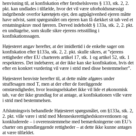
henvisning til, at konfiskation efter færdselslovens § 133, stk. 2, 2.
pkt. kan undlades i tilfælde, hvor det vil være uforholdsmæssigt
indgribende overfor køretøjets ejer, den agtpågivenhed ejeren måtte
have udvist, samt spørgsmålet om ejeren kan få dækket sit tab ved et
erstatningskrav mod føreren. Derved indeholdt § 133a, stk. 2, 2. pkt.
en undtagelse, som skulle sikre ejerens retsstilling i
konfiskationssagen.
Højesteret angav herefter, at der imidlertid i de enkelte sager om
konfiskation efter §133a, stk. 2, 2. pkt. skulle sikres, at ”ejerens
rettigheder efter EU charterets artikel 17, stk. 1 og artikel 52, stk. 1
respekteres. Det indebærer, at der ikke kan ske konfiskation, hvis det
efter en konkret vurdering vil være i strid med disse bestemmelser”.
Højesteret henviste herefter til, at dette måtte afgøres under
straffesagen mod T, men at der efter de foreliggende
omstændigheder, hvor leasingselskabet ikke vil lide et økonomisk
tab, var der ikke grundlag for at antage, at konfiskationen ville være
i strid med bestemmelsen.
Afslutningsvis behandlede Højesteret spørgsmålet, om §133a, stk. 2,
2. pkt. ville være i strid med Menneskerettighedskonventionen og
konkluderede – i overensstemmelse med bemærkningerne om EU’s
charter om grundlæggende rettigheder – at dette ikke kunne antages
at være tilfældet.