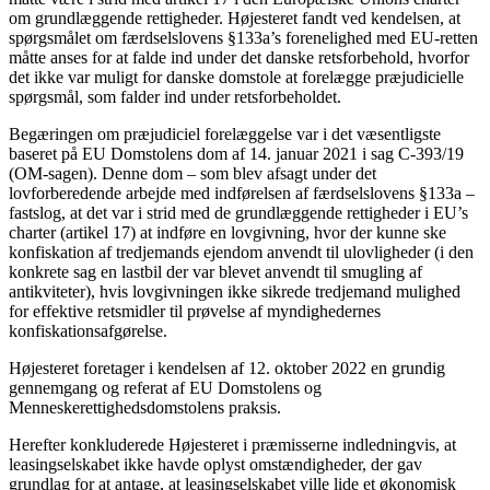
om grundlæggende rettigheder. Højesteret fandt ved kendelsen, at
spørgsmålet om færdselslovens §133a’s forenelighed med EU-retten
måtte anses for at falde ind under det danske retsforbehold, hvorfor
det ikke var muligt for danske domstole at forelægge præjudicielle
spørgsmål, som falder ind under retsforbeholdet.
Begæringen om præjudiciel forelæggelse var i det væsentligste
baseret på EU Domstolens dom af 14. januar 2021 i sag C-393/19
(OM-sagen). Denne dom – som blev afsagt under det
lovforberedende arbejde med indførelsen af færdselslovens §133a –
fastslog, at det var i strid med de grundlæggende rettigheder i EU’s
charter (artikel 17) at indføre en lovgivning, hvor der kunne ske
konfiskation af tredjemands ejendom anvendt til ulovligheder (i den
konkrete sag en lastbil der var blevet anvendt til smugling af
antikviteter), hvis lovgivningen ikke sikrede tredjemand mulighed
for effektive retsmidler til prøvelse af myndighedernes
konfiskationsafgørelse.
Højesteret foretager i kendelsen af 12. oktober 2022 en grundig
gennemgang og referat af EU Domstolens og
Menneskerettighedsdomstolens praksis.
Herefter konkluderede Højesteret i præmisserne indledningvis, at
leasingselskabet ikke havde oplyst omstændigheder, der gav
grundlag for at antage, at leasingselskabet ville lide et økonomisk