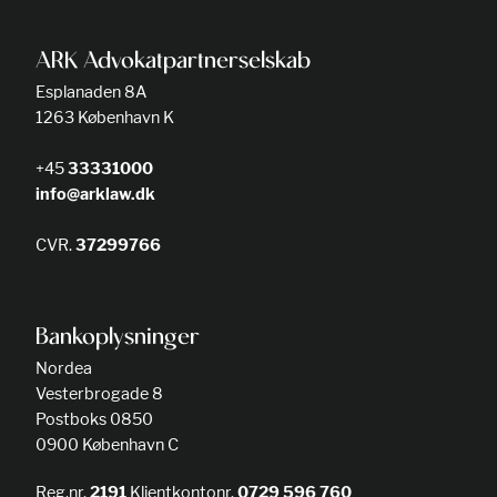
ARK Advokatpartnerselskab
Esplanaden 8A
1263 København K
+45
33331000
info@arklaw.dk
CVR.
37299766
Bankoplysninger
Nordea
Vesterbrogade 8
Postboks 0850
0900 København C
Reg.nr.
2191
Klientkontonr.
0729 596 760