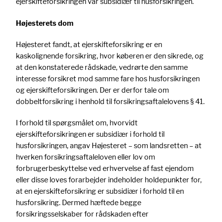
ejerskifteforsikringen var subsidiær til husforsikringen.
Højesterets dom
Højesteret fandt, at ejerskifteforsikring er en
kaskolignende forsikring, hvor køberen er den sikrede, og
at den konstaterede rådskade, vedrørte den samme
interesse forsikret mod samme fare hos husforsikringen
og ejerskifteforsikringen. Der er derfor tale om
dobbeltforsikring i henhold til forsikringsaftalelovens § 41.
I forhold til spørgsmålet om, hvorvidt
ejerskifteforsikringen er subsidiær i forhold til
husforsikringen, angav Højesteret – som landsretten – at
hverken forsikringsaftaleloven eller lov om
forbrugerbeskyttelse ved erhvervelse af fast ejendom
eller disse loves forarbejder indeholder holdepunkter for,
at en ejerskifteforsikring er subsidiær i forhold til en
husforsikring. Dermed hæftede begge
forsikringsselskaber for rådskaden efter