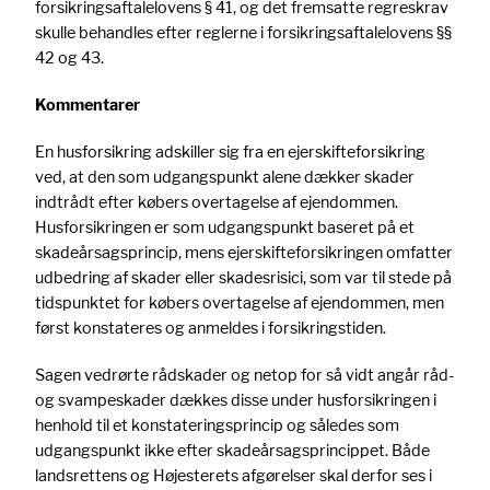
forsikringsaftalelovens § 41, og det fremsatte regreskrav
skulle behandles efter reglerne i forsikringsaftalelovens §§
42 og 43.
Kommentarer
En husforsikring adskiller sig fra en ejerskifteforsikring
ved, at den som udgangspunkt alene dækker skader
indtrådt efter købers overtagelse af ejendommen.
Husforsikringen er som udgangspunkt baseret på et
skadeårsagsprincip, mens ejerskifteforsikringen omfatter
udbedring af skader eller skadesrisici, som var til stede på
tidspunktet for købers overtagelse af ejendommen, men
først konstateres og anmeldes i forsikringstiden.
Sagen vedrørte rådskader og netop for så vidt angår råd-
og svampeskader dækkes disse under husforsikringen i
henhold til et konstateringsprincip og således som
udgangspunkt ikke efter skadeårsagsprincippet. Både
landsrettens og Højesterets afgørelser skal derfor ses i