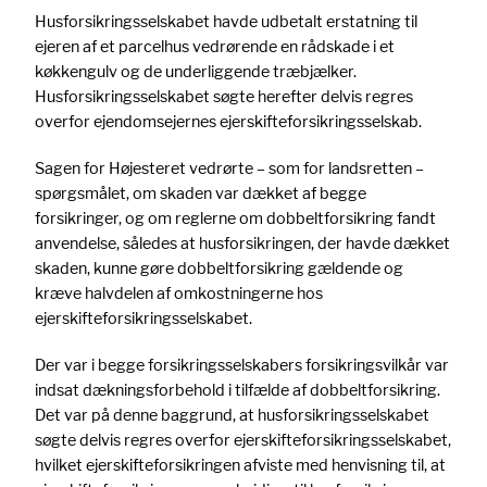
Husforsikringsselskabet havde udbetalt erstatning til
ejeren af et parcelhus vedrørende en rådskade i et
køkkengulv og de underliggende træbjælker.
Husforsikringsselskabet søgte herefter delvis regres
overfor ejendomsejernes ejerskifteforsikringsselskab.
Sagen for Højesteret vedrørte – som for landsretten –
spørgsmålet, om skaden var dækket af begge
forsikringer, og om reglerne om dobbeltforsikring fandt
anvendelse, således at husforsikringen, der havde dækket
skaden, kunne gøre dobbeltforsikring gældende og
kræve halvdelen af omkostningerne hos
ejerskifteforsikringsselskabet.
Der var i begge forsikringsselskabers forsikringsvilkår var
indsat dækningsforbehold i tilfælde af dobbeltforsikring.
Det var på denne baggrund, at husforsikringsselskabet
søgte delvis regres overfor ejerskifteforsikringsselskabet,
hvilket ejerskifteforsikringen afviste med henvisning til, at