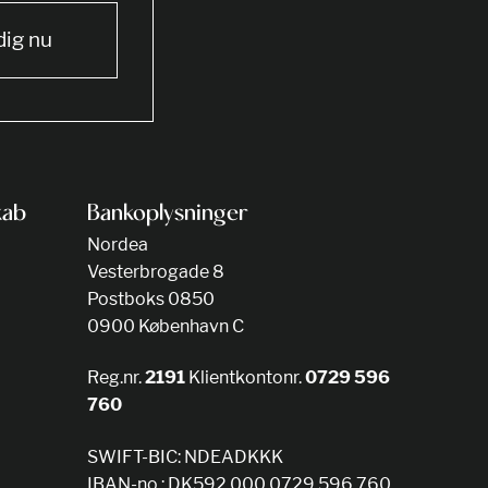
dig nu
kab
Bankoplysninger
Nordea
Vesterbrogade 8
Postboks 0850
0900 København C
Reg.nr.
2191
Klientkontonr.
0729 596
760
SWIFT-BIC: NDEADKKK
IBAN-no.: DK592 000 0729 596 760