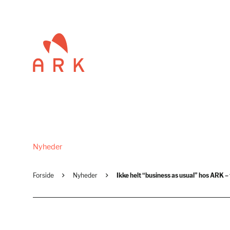
Nyheder
Forside
Nyheder
Ikke helt “business as usual” hos ARK 