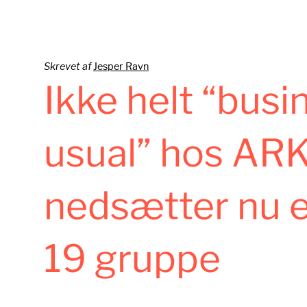
Skrevet af
Jesper Ravn
Ikke helt “busi
usual” hos ARK
nedsætter nu e
19 gruppe