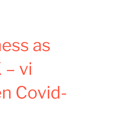
ness as
 – vi
n Covid-