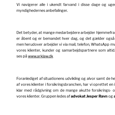
Vi navigerer alle i ukendt farvand i disse dage og uge
myndighedernes anbefalinger.
Det betyder, at mange medarbejdere arbejder hjemmefra
er åbent og er bemandet hver dag, og det gælder og
men herudover arbejder vi via mail, telefon, WhatsApp mv. o
vores klienter, kunder og samarbejdspartnere som altid
ses på
www.arklaw.dk
Foranlediget af situationens udvikling og alvor samt de hen
af vores klienter i forsikringsbranchen, har vi oprettet en
klar med rådgivning om de mange akutte forsikrings- og
vores klienter. Gruppen ledes af
advokat Jesper Ravn
og