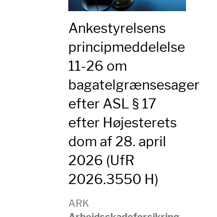
Ankestyrelsens
principmeddelelse
11-26 om
bagatelgrænsesager
efter ASL § 17
efter Højesterets
dom af 28. april
2026 (UfR
2026.3550 H)
ARK
Arbejdsskadeforsikring