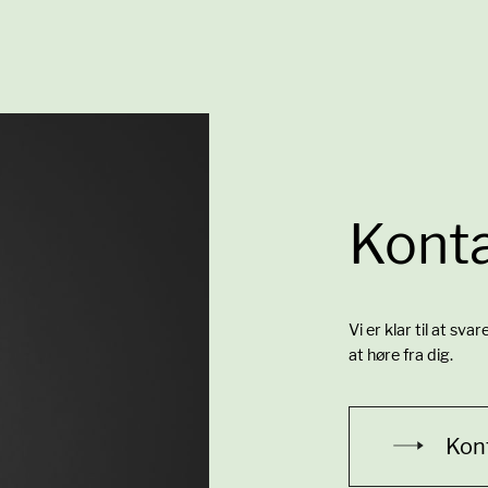
Konta
Vi er klar til at sva
at høre fra dig.
Kon