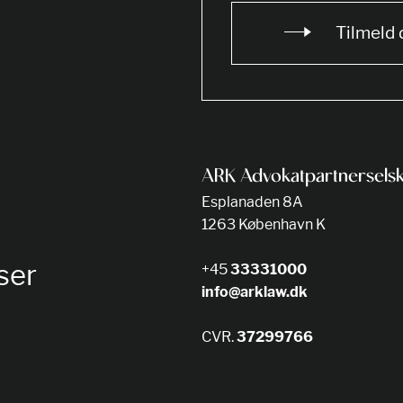
Tilmeld 
ARK Advokatpartnersels
Esplanaden 8A
1263 København K
ser
+45
33331000
info@arklaw.dk
CVR.
37299766