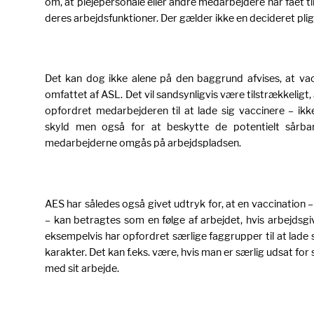
om, at plejepersonale eller andre medarbejdere har fået ti
deres arbejdsfunktioner. Der gælder ikke en decideret pligt 
Det kan dog ikke alene på den baggrund afvises, at vac
omfattet af ASL. Det vil sandsynligvis være tilstrækkeligt, 
opfordret medarbejderen til at lade sig vaccinere – ik
skyld men også for at beskytte de potentielt sårbar
medarbejderne omgås på arbejdspladsen.
AES har således også givet udtryk for, at en vaccination
– kan betragtes som en følge af arbejdet, hvis arbejds
eksempelvis har opfordret særlige faggrupper til at lade 
karakter. Det kan f.eks. være, hvis man er særlig udsat fo
med sit arbejde.