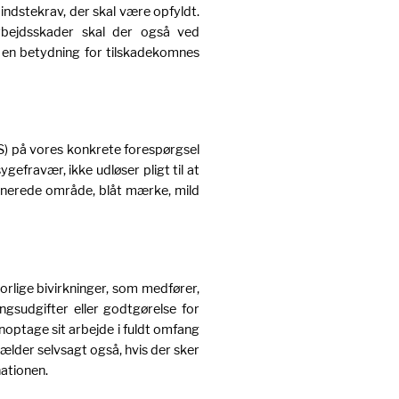
indstekrav, der skal være opfyldt.
rbejdsskader skal der også ved
 en betydning for tilskadekomnes
S) på vores konkrete forespørgsel
efravær, ikke udløser pligt til at
inerede område, blåt mærke, mild
orlige bivirkninger, som medfører,
ngsudgifter eller godtgørelse for
noptage sit arbejde i fuldt omfang
ælder selvsagt også, hvis der sker
nationen.