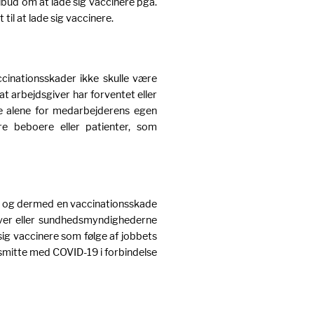
lbud om at lade sig vaccinere pga.
til at lade sig vaccinere.
cinationsskader ikke skulle være
at arbejdsgiver har forventet eller
ke alene for medarbejderens egen
e beboere eller patienter, som
 – og dermed en vaccinationsskade
giver eller sundhedsmyndighederne
sig vaccinere som følge af jobbets
r smitte med COVID-19 i forbindelse