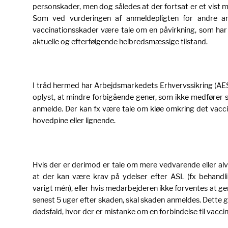
personskader, men dog således at der fortsat er et vist m
Som ved vurderingen af anmeldepligten for andre a
vaccinationsskader være tale om en påvirkning, som har
aktuelle og efterfølgende helbredsmæssige tilstand.
I tråd hermed har Arbejdsmarkedets Erhvervssikring (AE
oplyst, at mindre forbigående gener, som ikke medfører syg
anmelde. Der kan fx være tale om kløe omkring det vacc
hovedpine eller lignende.
Hvis der er derimod er tale om mere vedvarende eller alv
at der kan være krav på ydelser efter ASL (fx behandli
varigt mén), eller hvis medarbejderen ikke forventes at ge
senest 5 uger efter skaden, skal skaden anmeldes. Dette g
dødsfald, hvor der er mistanke om en forbindelse til vacci