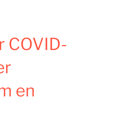
er COVID-
er
m en