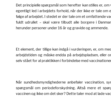
Det principielle spørgsmål som herefter kan stilles er, om v
egentligt led i arbejdets forhold, når der ikke er tale om
følge af arbejdet. I stedet er der tale om et omfattende v
fuldt udrullet – skal være tilbudt alle borgere i Danm
herunder personer under 16 år og gravide og ammende.
Et element, der tillige kan indgå i vurderingen, er, om me
arbejdstiden og måske endda på arbejdspladsen, eller o
selv stået for al praktikken i forbindelse med vaccinatione
Når sundhedsmyndighederne anbefaler vaccination, sy
spørgsmål om periodeforskydning. Altså mere et spør
vaccinen og ikke om det sker? Dette taler mod at lade va