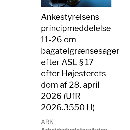
Ankestyrelsens
principmeddelelse
11-26 om
bagatelgrænsesager
efter ASL § 17
efter Højesterets
dom af 28. april
2026 (UfR
2026.3550 H)
ARK
Arbejdsskadeforsikring