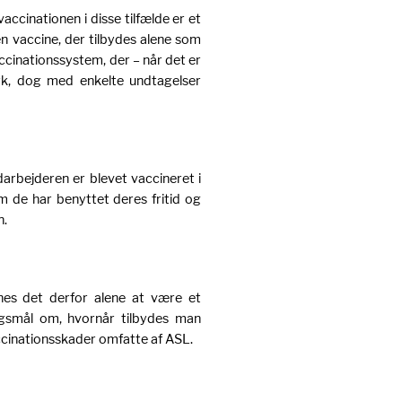
accinationen i disse tilfælde er et
 en vaccine, der tilbydes alene som
accinationssystem, der – når det er
ark, dog med enkelte undtagelser
darbejderen er blevet vaccineret i
m de har benyttet deres fritid og
n.
nes det derfor alene at være et
gsmål om, hvornår tilbydes man
ccinationsskader omfatte af ASL.