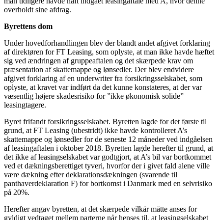
man tidligere havde haft indgået leasingaftale med A, hvor denne
overholdt sine afdrag.
Byrettens dom
Under hovedforhandlingen blev der blandt andet afgivet forklaring
af direktøren for FT Leasing, som oplyste, at man ikke havde hæftet
sig ved ændringen af gruppeaftalen og det skærpede krav om
præsentation af skattemappe og lønsedler. Der blev endvidere
afgivet forklaring af en underwriter fra forsikringsselskabet, som
oplyste, at kravet var indført da det kunne konstateres, at der var
væsentlig højere skadesrisiko for ”ikke økonomisk solide”
leasingtagere.
Byret frifandt forsikringsselskabet. Byretten lagde for det første til
grund, at FT Leasing (ubestridt) ikke havde kontrolleret A’s
skattemappe og lønsedler for de seneste 12 måneder ved indgåelsen
af leasingaftalen i oktober 2018. Byretten lagde herefter til grund, at
det ikke af leasingselskabet var godtgjort, at A’s bil var bortkommet
ved et dækningsberettiget tyveri, hvorfor der i givet fald alene ville
være dækning efter deklarationsdækningen (svarende til
panthaverdeklaration F) for bortkomst i Danmark med en selvrisiko
på 20%.
Herefter angav byretten, at det skærpede vilkår måtte anses for
gyldigt vedtaget mellem parterne når henses til, at leasingselskabet