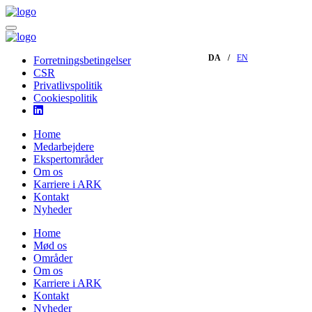
DA
EN
Forretningsbetingelser
CSR
Privatlivspolitik
Cookiespolitik
Home
Medarbejdere
Ekspertområder
Om os
Karriere i ARK
Kontakt
Nyheder
Home
Mød os
Områder
Om os
Karriere i ARK
Kontakt
Nyheder