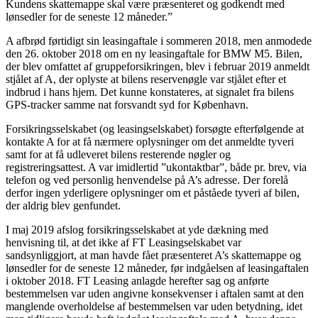
Kundens skattemappe skal være præsenteret og godkendt med
lønsedler for de seneste 12 måneder.”
A afbrød førtidigt sin leasingaftale i sommeren 2018, men anmodede
den 26. oktober 2018 om en ny leasingaftale for BMW M5. Bilen,
der blev omfattet af gruppeforsikringen, blev i februar 2019 anmeldt
stjålet af A, der oplyste at bilens reservenøgle var stjålet efter et
indbrud i hans hjem. Det kunne konstateres, at signalet fra bilens
GPS-tracker samme nat forsvandt syd for København.
Forsikringsselskabet (og leasingselskabet) forsøgte efterfølgende at
kontakte A for at få nærmere oplysninger om det anmeldte tyveri
samt for at få udleveret bilens resterende nøgler og
registreringsattest. A var imidlertid ”ukontaktbar”, både pr. brev, via
telefon og ved personlig henvendelse på A’s adresse. Der forelå
derfor ingen yderligere oplysninger om et påståede tyveri af bilen,
der aldrig blev genfundet.
I maj 2019 afslog forsikringsselskabet at yde dækning med
henvisning til, at det ikke af FT Leasingselskabet var
sandsynliggjort, at man havde fået præsenteret A’s skattemappe og
lønsedler for de seneste 12 måneder, før indgåelsen af leasingaftalen
i oktober 2018. FT Leasing anlagde herefter sag og anførte
bestemmelsen var uden angivne konsekvenser i aftalen samt at den
manglende overholdelse af bestemmelsen var uden betydning, idet