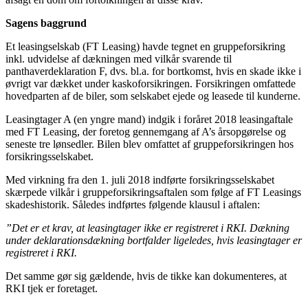
Sagens baggrund
Et leasingselskab (FT Leasing) havde tegnet en gruppeforsikring
inkl. udvidelse af dækningen med vilkår svarende til
panthaverdeklaration F, dvs. bl.a. for bortkomst, hvis en skade ikke i
øvrigt var dækket under kaskoforsikringen. Forsikringen omfattede
hovedparten af de biler, som selskabet ejede og leasede til kunderne.
Leasingtager A (en yngre mand) indgik i foråret 2018 leasingaftale
med FT Leasing, der foretog gennemgang af A’s årsopgørelse og
seneste tre lønsedler. Bilen blev omfattet af gruppeforsikringen hos
forsikringsselskabet.
Med virkning fra den 1. juli 2018 indførte forsikringsselskabet
skærpede vilkår i gruppeforsikringsaftalen som følge af FT Leasings
skadeshistorik. Således indførtes følgende klausul i aftalen:
”Det er et krav, at leasingtager ikke er registreret i RKI. Dækning
under deklarationsdækning bortfalder ligeledes, hvis leasingtager er
registreret i RKI.
Det samme gør sig gældende, hvis de tikke kan dokumenteres, at
RKI tjek er foretaget.