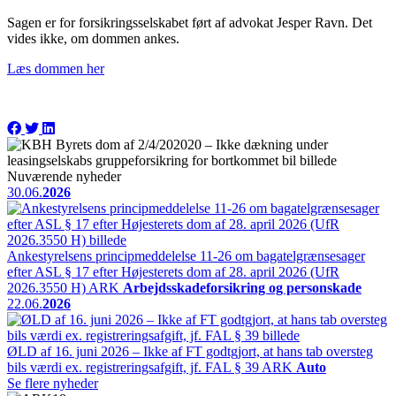
Sagen er for forsikringsselskabet ført af advokat Jesper Ravn. Det
vides ikke, om dommen ankes.
Læs dommen her
Nuværende nyheder
30.06.
2026
Ankestyrelsens principmeddelelse 11-26 om bagatelgrænsesager
efter ASL § 17 efter Højesterets dom af 28. april 2026 (UfR
2026.3550 H)
ARK
Arbejdsskadeforsikring og personskade
22.06.
2026
ØLD af 16. juni 2026 – Ikke af FT godtgjort, at hans tab oversteg
bils værdi ex. registreringsafgift, jf. FAL § 39
ARK
Auto
Se flere nyheder