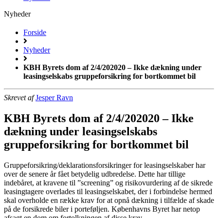
Nyheder
Forside
Nyheder
KBH Byrets dom af 2/4/202020 – Ikke dækning under
leasingselskabs gruppeforsikring for bortkommet bil
Skrevet af
Jesper Ravn
KBH Byrets dom af 2/4/202020 – Ikke
dækning under leasingselskabs
gruppeforsikring for bortkommet bil
Gruppeforsikring/deklarationsforsikringer for leasingselskaber har
over de senere år fået betydelig udbredelse. Dette har tillige
indebåret, at kravene til ”screening” og risikovurdering af de sikrede
leasingtagere overlades til leasingselskabet, der i forbindelse hermed
skal overholde en række krav for at opnå dækning i tilfælde af skade
på de forsikrede biler i porteføljen. Københavns Byret har netop
afsagt en dom om fortolkningen af disse krav.