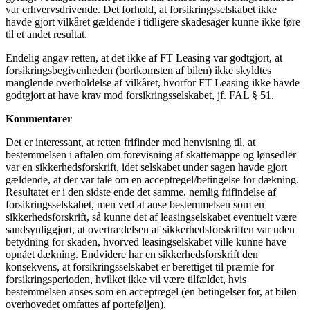
var erhvervsdrivende. Det forhold, at forsikringsselskabet ikke
havde gjort vilkåret gældende i tidligere skadesager kunne ikke føre
til et andet resultat.
Endelig angav retten, at det ikke af FT Leasing var godtgjort, at
forsikringsbegivenheden (bortkomsten af bilen) ikke skyldtes
manglende overholdelse af vilkåret, hvorfor FT Leasing ikke havde
godtgjort at have krav mod forsikringsselskabet, jf. FAL § 51.
Kommentarer
Det er interessant, at retten frifinder med henvisning til, at
bestemmelsen i aftalen om forevisning af skattemappe og lønsedler
var en sikkerhedsforskrift, idet selskabet under sagen havde gjort
gældende, at der var tale om en acceptregel/betingelse for dækning.
Resultatet er i den sidste ende det samme, nemlig frifindelse af
forsikringsselskabet, men ved at anse bestemmelsen som en
sikkerhedsforskrift, så kunne det af leasingselskabet eventuelt være
sandsynliggjort, at overtrædelsen af sikkerhedsforskriften var uden
betydning for skaden, hvorved leasingselskabet ville kunne have
opnået dækning. Endvidere har en sikkerhedsforskrift den
konsekvens, at forsikringsselskabet er berettiget til præmie for
forsikringsperioden, hvilket ikke vil være tilfældet, hvis
bestemmelsen anses som en acceptregel (en betingelser for, at bilen
overhovedet omfattes af porteføljen).