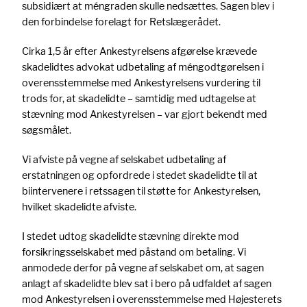
subsidiært at méngraden skulle nedsættes. Sagen blev i
den forbindelse forelagt for Retslægerådet.
Cirka 1,5 år efter Ankestyrelsens afgørelse krævede
skadelidtes advokat udbetaling af méngodtgørelsen i
overensstemmelse med Ankestyrelsens vurdering til
trods for, at skadelidte – samtidig med udtagelse at
stævning mod Ankestyrelsen – var gjort bekendt med
søgsmålet.
Vi afviste på vegne af selskabet udbetaling af
erstatningen og opfordrede i stedet skadelidte til at
biintervenere i retssagen til støtte for Ankestyrelsen,
hvilket skadelidte afviste.
I stedet udtog skadelidte stævning direkte mod
forsikringsselskabet med påstand om betaling. Vi
anmodede derfor på vegne af selskabet om, at sagen
anlagt af skadelidte blev sat i bero på udfaldet af sagen
mod Ankestyrelsen i overensstemmelse med Højesterets