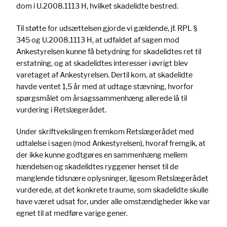
dom i U.2008.1113 H, hvilket skadelidte bestred.
Til støtte for udsættelsen gjorde vi gældende, jf. RPL §
345 og U.2008.1113 H, at udfaldet af sagen mod
Ankestyrelsen kunne få betydning for skadelidtes ret til
erstatning, og at skadelidtes interesser i øvrigt blev
varetaget af Ankestyrelsen. Dertil kom, at skadelidte
havde ventet 1,5 år med at udtage stævning, hvorfor
spørgsmålet om årsagssammenhæng allerede lå til
vurdering i Retslægerådet.
Under skriftvekslingen fremkom Retslægerådet med
udtalelse i sagen (mod Ankestyrelsen), hvoraf fremgik, at
der ikke kunne godtgøres en sammenhæng mellem
hændelsen og skadelidtes ryggener henset til de
manglende tidsnære oplysninger, ligesom Retslægerådet
vurderede, at det konkrete traume, som skadelidte skulle
have været udsat for, under alle omstændigheder ikke var
egnet til at medføre varige gener.