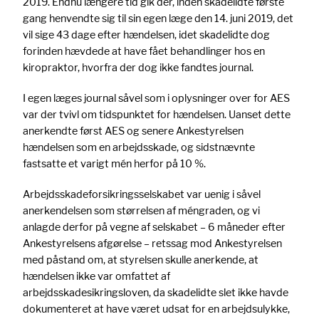
2019. Endnu længere tid gik der, inden skadelidte første
gang henvendte sig til sin egen læge den 14. juni 2019, det
vil sige 43 dage efter hændelsen, idet skadelidte dog
forinden hævdede at have fået behandlinger hos en
kiropraktor, hvorfra der dog ikke fandtes journal.
I egen læges journal såvel som i oplysninger over for AES
var der tvivl om tidspunktet for hændelsen. Uanset dette
anerkendte først AES og senere Ankestyrelsen
hændelsen som en arbejdsskade, og sidstnævnte
fastsatte et varigt mén herfor på 10 %.
Arbejdsskadeforsikringsselskabet var uenig i såvel
anerkendelsen som størrelsen af méngraden, og vi
anlagde derfor på vegne af selskabet – 6 måneder efter
Ankestyrelsens afgørelse – retssag mod Ankestyrelsen
med påstand om, at styrelsen skulle anerkende, at
hændelsen ikke var omfattet af
arbejdsskadesikringsloven, da skadelidte slet ikke havde
dokumenteret at have været udsat for en arbejdsulykke,