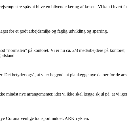
semønstre spås at blive en blivende læring af krisen. Vi kan i hvert f
aget for et godt arbejdsmiljø og faglig udvikling og sparring.
 ”normalen” på kontoret. Vi er nu ca. 2/3 medarbejdere på kontoret, og
 afstand.
oner. Det betyder også, at vi er begyndt at planlægge nye datoer for de 
e mindst nye arrangementer, idet vi ikke skal lægge skjul på, at vi igen g
 nye Corona-venlige transportmiddel: ARK-cyklen.