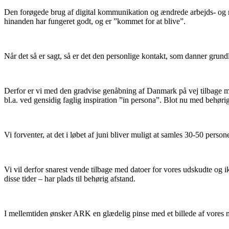
Den forøgede brug af digital kommunikation og ændrede arbejds- og rej
hinanden har fungeret godt, og er ”kommet for at blive”.
Når det så er sagt, så er det den personlige kontakt, som danner grundl
Derfor er vi med den gradvise genåbning af Danmark på vej tilbage mod
bl.a. ved gensidig faglig inspiration ”in persona”. Blot nu med behørig
Vi forventer, at det i løbet af juni bliver muligt at samles 30-50 pers
Vi vil derfor snarest vende tilbage med datoer for vores udskudte og ikk
disse tider – har plads til behørig afstand.
I mellemtiden ønsker ARK en glædelig pinse med et billede af vores