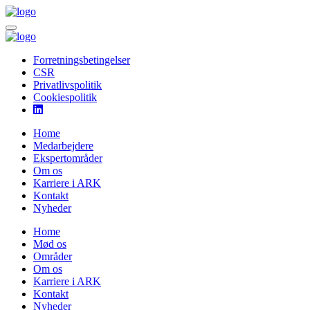
Forretningsbetingelser
CSR
Privatlivspolitik
Cookiespolitik
Home
Medarbejdere
Ekspertområder
Om os
Karriere i ARK
Kontakt
Nyheder
Home
Mød os
Områder
Om os
Karriere i ARK
Kontakt
Nyheder