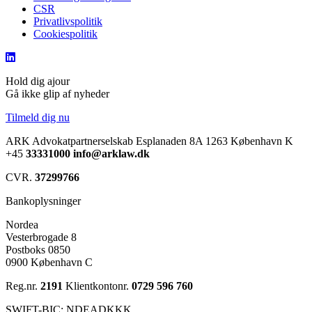
CSR
Privatlivspolitik
Cookiespolitik
Hold dig ajour
Gå ikke glip af nyheder
Tilmeld dig nu
ARK Advokatpartnerselskab
Esplanaden 8A
1263 København K
+45
33331000
info@arklaw.dk
CVR.
37299766
Bankoplysninger
Nordea
Vesterbrogade 8
Postboks 0850
0900 København C
Reg.nr.
2191
Klientkontonr.
0729 596 760
SWIFT-BIC: NDEADKKK