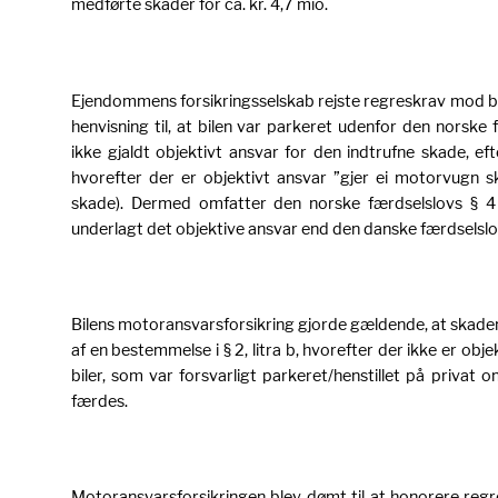
medførte skader for ca. kr. 4,7 mio.
Ejendommens forsikringsselskab rejste regreskrav mod b
henvisning til, at bilen var parkeret udenfor den norske
ikke gjaldt objektivt ansvar for den indtrufne skade, ef
hvorefter der er objektivt ansvar ”gjer ei motorvugn s
skade). Dermed omfatter den norske færdselslovs § 4
underlagt det objektive ansvar end den danske færdselslo
Bilens motoransvarsforsikring gjorde gældende, at skaden
af en bestemmelse i § 2, litra b, hvorefter der ikke er obje
biler, som var forsvarligt parkeret/henstillet på privat
færdes.
Motoransvarsforsikringen blev dømt til at honorere reg