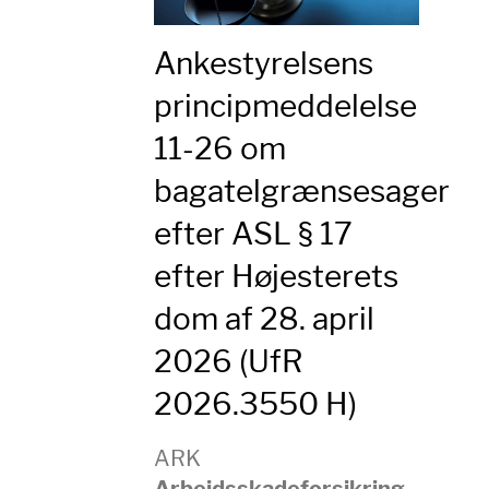
Ankestyrelsens
principmeddelelse
11-26 om
bagatelgrænsesager
efter ASL § 17
efter Højesterets
dom af 28. april
2026 (UfR
2026.3550 H)
ARK
Arbejdsskadeforsikring