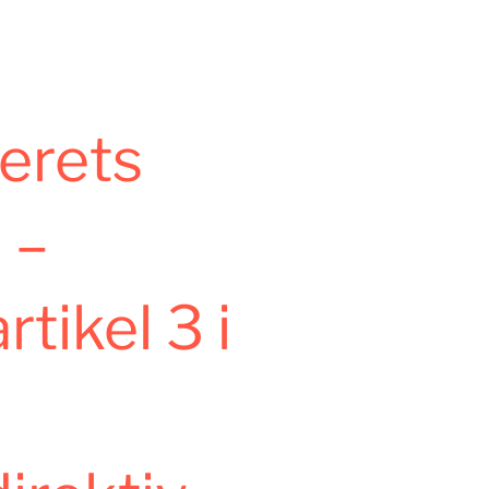
erets
 –
rtikel 3 i