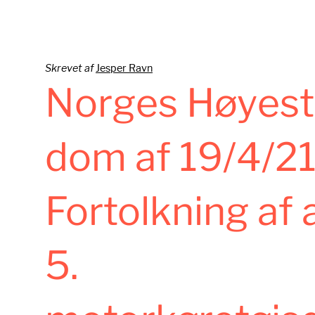
Skrevet af
Jesper Ravn
Norges Høyest
dom af 19/4/21
Fortolkning af a
5.