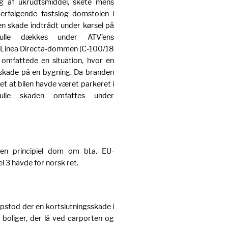
g af ukrudtsmiddel, skete mens
erfølgende fastslog domstolen i
n skade indtrådt under kørsel på
lle dækkes under ATV’ens
 i Linea Directa-dommen (C-100/18
 omfattede en situation, hvor en
e skade på en bygning. Da branden
et at bilen havde været parkeret i
ulle skaden omfattes under
en principiel dom om bl.a. EU-
l 3 havde for norsk ret.
pstod der en kortslutningsskade i
o boliger, der lå ved carporten og