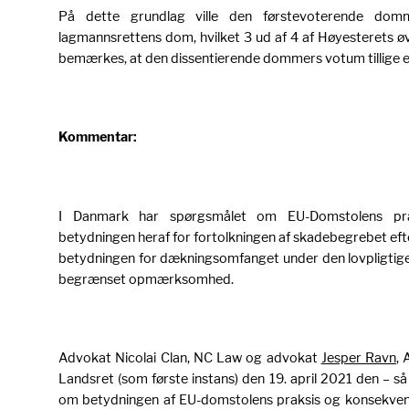
På dette grundlag ville den førstevoterende domm
lagmannsrettens dom, hvilket 3 ud af 4 af Høyesterets øv
bemærkes, at den dissentierende dommers votum tillige e
Kommentar:
I Danmark har spørgsmålet om EU-Domstolens pra
betydningen heraf for fortolkningen af skadebegrebet efte
betydningen for dækningsomfanget under den lovpligtige
begrænset opmærksomhed.
Advokat Nicolai Clan, NC Law og advokat
Jesper Ravn
,
Landsret (som første instans) den 19. april 2021 den – så
om betydningen af EU-domstolens praksis og konsekvens