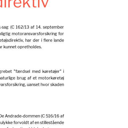
irektiv
-sag (C 162/13 af 14. september
ligtig motoransvarsforsikring for
øjsdirektiv, har der i flere lande
har kunnet opretholdes.
grebet ”færdsel med køretøjer” i
naturlige brug af et motorkøretøj
varsforsikring, uanset hvor skaden
i De Andrade-dommen (C 516/16 af
lykke forvoldt af en stillestående