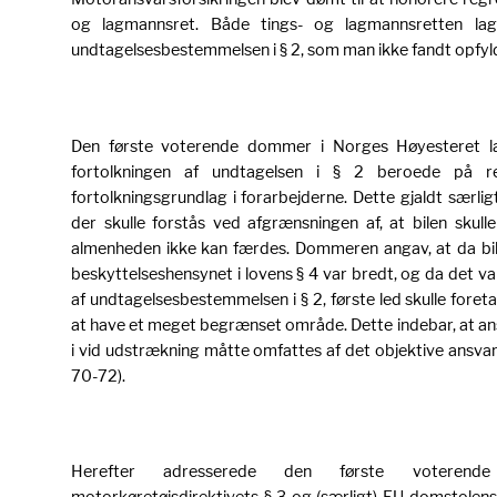
og lagmannsret. Både tings- og lagmannsretten la
undtagelsesbestemmelsen i § 2, som man ikke fandt opfyl
Den første voterende dommer i Norges Høyesteret la
fortolkningen af undtagelsen i § 2 beroede på re
fortolkningsgrundlag i forarbejderne. Dette gjaldt særligt
der skulle forstås ved afgrænsningen af, at bilen skul
almenheden ikke kan færdes. Dommeren angav, at da bil
beskyttelseshensynet i lovens § 4 var bredt, og da det v
af undtagelsesbestemmelsen i § 2, første led skulle fore
at have et meget begrænset område. Dette indebar, at ans
i vid udstrækning måtte omfattes af det objektive ansvar
70-72).
Herefter adresserede den første voteren
motorkøretøjsdirektivets § 3 og (særligt) EU-domstolens