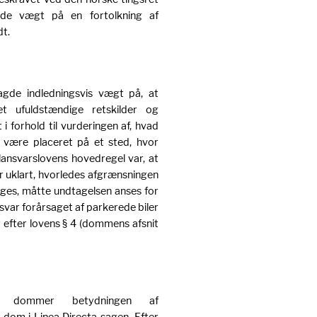
gde vægt på en fortolkning af
dt.
gde indledningsvis vægt på, at
t ufuldstændige retskilder og
 i forhold til vurderingen af, hvad
le være placeret på et sted, hvor
ansvarslovens hovedregel var, at
ar uklart, hvorledes afgrænsningen
tages, måtte undtagelsen anses for
var forårsaget af parkerede biler
 efter lovens § 4 (dommens afsnit
de dommer betydningen af
 dom i Linea Directa-sagen. Efter