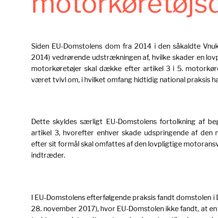
motorkøretøjsd
Siden EU-Domstolens dom fra 2014 i den såkaldte Vnuk
2014) vedrørende udstrækningen af, hvilke skader en lovp
motorkøretøjer skal dække efter artikel 3 i 5. motorkøret
været tvivl om, i hvilket omfang hidtidig national praksis 
Dette skyldes særligt EU-Domstolens fortolkning af be
artikel 3, hvorefter enhver skade udspringende af den 
efter sit formål skal omfattes af den lovpligtige motorans
indtræder.
I EU-Domstolens efterfølgende praksis fandt domstolen 
28. november 2017), hvor EU-Domstolen ikke fandt, at en u