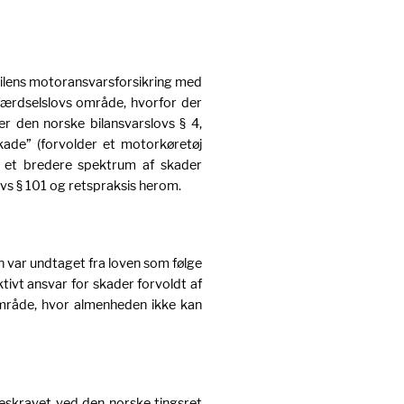
ilens motoransvarsforsikring med
 færdselslovs område, hvorfor der
ter den norske bilansvarslovs § 4,
kade” (forvolder et motorkøretøj
 et bredere spektrum af skader
vs § 101 og retspraksis herom.
 var undtaget fra loven som følge
ktivt ansvar for skader forvoldt af
 område, hvor almenheden ikke kan
reskravet ved den norske tingsret