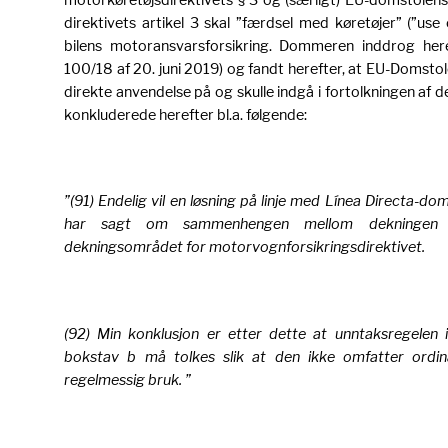
direktivets artikel 3 skal ”færdsel med køretøjer” (”us
bilens motoransvarsforsikring. Dommeren inddrog her
100/18 af 20. juni 2019) og fandt herefter, at EU-Domstole
direkte anvendelse på og skulle indgå i fortolkningen af
konkluderede herefter bl.a. følgende:
”(91) Endelig vil en løsning på linje med Línea Directa-
har sagt om sammenhengen mellom dekningen 
dekningsområdet for motorvognforsikringsdirektivet.
(92) Min konklusjon er etter dette at unntaksregelen i
bokstav b må tolkes slik at den ikke omfatter ordin
regelmessig bruk. ”