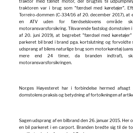
traktor med tændt motor, der brugtes til udpumpnin
traktoren var i brug som ”færdsel med køretøjer”. Eft
Torreiro-dommen (C-334/16 af 20. december 2017), at e
en ATV uden for færdselslovens område sku
motoransvarsforsikring. Tilsvarende fastslog domstolen
af 20. juni 2019), at begrebet ”færdsel med køretøjer”
parkeret bil brød i brand pga. kortslutning og forvoldt
udsprang af bilens naturlige brug som motorkøretøj (uans
mere end 24 timer, da branden indtraf), sk
motoransvarsforsikringen.
Norges Høyesteret har i forbindelse hermed afsagt 
domstolens praksis og betydning af fortolkningen af artike
Sagen udsprang af en bilbrand den 26. januar 2015. Her o
en bil parkeret i en carport. Branden bredte sig til de t