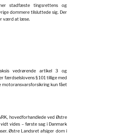
er stadfæste tingsrettens og
rige dommere tilsluttede sig. Der
r værd at læse.
ksis vedrørende artikel 3 og
r færdselslovens § 101 tillige med
 motoransvarsforsikring kun fået
 ARK, hovedforhandlede ved Østre
 vidt vides – første sag i Danmark
er. Østre Landsret afsiger dom i