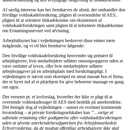
Af særlig interesse kan her fremhæves de afsnit, der omhandler den
frivillige voldsskadeforsikring, pligten til oversendelse til AES,
pligten til at orientere tilskadekomne om eksistensen af
voldsskadeforsikringen samt pligten til at informere tilskadekomne
om Erstatningsnævnet ved afvisning.
Arbejdstilsynet har i vejledningen beskrevet disse emner mere
indgående, og vi vil blot fremhæve følgende:
Den frivillige voldsskadeforsikring henvender sig primært til
arbejdsgivere, hvis medarbejdere udfører omsorgsopgaver uden at
være omfattet af loven, eller hvis medarbejdere udfører
arbejdsopgaver på en arbejdsplads med forsikringspligt. I
vejledningen er nævnt som eksempel en ansat massør hos et firma,
der er hyret ind af et plejehjem for give beboerne massage en gang
om ugen.
Der verserer pt. et lovforslag, hvorefter der ikke er pligt til at
oversende voldsskadesager til AES med henblik på anerkendelse.
Det fremgår dog af vejledningen – uanset en eventuel kommende
lovændring – at private forsikringsselskaber kan
”…vælge at
udbetale erstatning eller godtgørelse efter voldsskadeforsikringen
uden at afvente anerkendelsesafgørelsen fra Arbejdsmarkedets
Erhvervssikring, da de modsat offentlige arbejdsgivere ikke skal