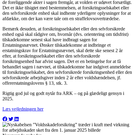
de foreliggende akter i sagen fremgår, at volden er udøvet forsætligt.
Det er ikke tilsigtet med bestemmelsen, at forsikringsselskabet eller
den selvforsikrede enhed skal indhente yderligere oplysninger for at
afdække, om der kan være tale om en straffelovsovertrædelse.
Bemærk desuden, at forsikringsselskabet eller den selvforsikrede
enhed også skal rådgive om, hvornår (dvs. orientering om tidsfrist)
tilskadekomne senest skal have indbragt sagen for
Erstatningsnævnet. Ønsker tilskadekomne at indbringe et
erstatningskrav for Erstatningsnævnet, skal dette ske senest 2 år
efter, at forsikringsselskabet eller den selvforsikrede
forsikringsenhed har afvist sagen. Det er en betingelse for at få
behandlet sagen i nævnet, at tilskadekomne har indgivet anmeldelse
til forsikringsselskabet, den selvforsikrede forsikringsenhed eller den
selvforsikrede arbejdsgiver inden 2 år efter voldshændelsen, jf.
offererstatningslovens § 13, stk. 3.
Rigtig god jul og godt nytår fra ARK – og på glædeligt gensyn i
2025.
Læs vejledningen her