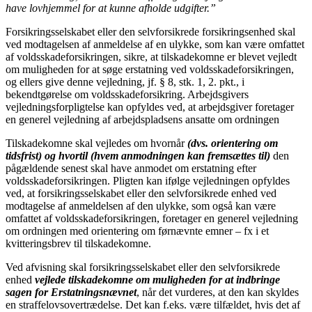
have lovhjemmel for at kunne afholde udgifter.”
Forsikringsselskabet eller den selvforsikrede forsikringsenhed skal
ved modtagelsen af anmeldelse af en ulykke, som kan være omfattet
af voldsskadeforsikringen, sikre, at tilskadekomne er blevet vejledt
om muligheden for at søge erstatning ved voldsskadeforsikringen,
og ellers give denne vejledning, jf. § 8, stk. 1, 2. pkt., i
bekendtgørelse om voldsskadeforsikring. Arbejdsgivers
vejledningsforpligtelse kan opfyldes ved, at arbejdsgiver foretager
en generel vejledning af arbejdspladsens ansatte om ordningen
Tilskadekomne skal vejledes om hvornår
(dvs. orientering om
tidsfrist) og hvortil (hvem anmodningen kan fremsættes til)
den
pågældende senest skal have anmodet om erstatning efter
voldsskadeforsikringen. Pligten kan ifølge vejledningen opfyldes
ved, at forsikringsselskabet eller den selvforsikrede enhed ved
modtagelse af anmeldelsen af den ulykke, som også kan være
omfattet af voldsskadeforsikringen, foretager en generel vejledning
om ordningen med orientering om førnævnte emner – fx i et
kvitteringsbrev til tilskadekomne.
Ved afvisning skal forsikringsselskabet eller den selvforsikrede
enhed
vejlede tilskadekomne om muligheden for at indbringe
sagen for Erstatningsnævnet
, når det vurderes, at den kan skyldes
en straffelovsovertrædelse. Det kan f.eks. være tilfældet, hvis det af