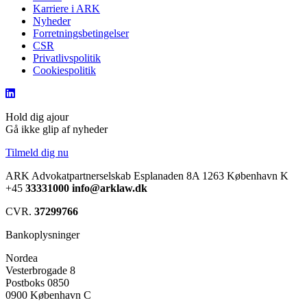
Karriere i ARK
Nyheder
Forretningsbetingelser
CSR
Privatlivspolitik
Cookiespolitik
Hold dig ajour
Gå ikke glip af nyheder
Tilmeld dig nu
ARK Advokatpartnerselskab
Esplanaden 8A
1263 København K
+45
33331000
info@arklaw.dk
CVR.
37299766
Bankoplysninger
Nordea
Vesterbrogade 8
Postboks 0850
0900 København C