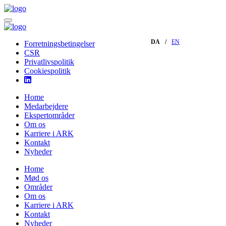
DA
EN
Forretningsbetingelser
CSR
Privatlivspolitik
Cookiespolitik
Home
Medarbejdere
Ekspertområder
Om os
Karriere i ARK
Kontakt
Nyheder
Home
Mød os
Områder
Om os
Karriere i ARK
Kontakt
Nyheder