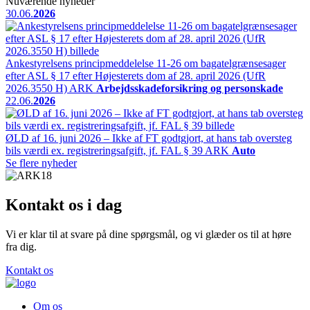
Nuværende nyheder
30.06.
2026
Ankestyrelsens principmeddelelse 11-26 om bagatelgrænsesager
efter ASL § 17 efter Højesterets dom af 28. april 2026 (UfR
2026.3550 H)
ARK
Arbejdsskadeforsikring og personskade
22.06.
2026
ØLD af 16. juni 2026 – Ikke af FT godtgjort, at hans tab oversteg
bils værdi ex. registreringsafgift, jf. FAL § 39
ARK
Auto
Se flere nyheder
Kontakt os i dag
Vi er klar til at svare på dine spørgsmål, og vi glæder os til at høre
fra dig.
Kontakt os
Om os