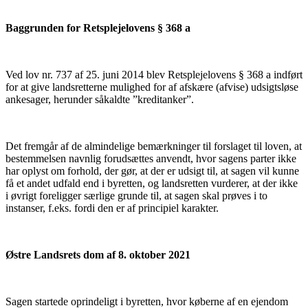
Baggrunden for Retsplejelovens § 368 a
Ved lov nr. 737 af 25. juni 2014 blev Retsplejelovens § 368 a indført
for at give landsretterne mulighed for af afskære (afvise) udsigtsløse
ankesager, herunder såkaldte ”kreditanker”.
Det fremgår af de almindelige bemærkninger til forslaget til loven, at
bestemmelsen navnlig forudsættes anvendt, hvor sagens parter ikke
har oplyst om forhold, der gør, at der er udsigt til, at sagen vil kunne
få et andet udfald end i byretten, og landsretten vurderer, at der ikke
i øvrigt foreligger særlige grunde til, at sagen skal prøves i to
instanser, f.eks. fordi den er af principiel karakter.
Østre Landsrets dom af 8. oktober 2021
Sagen startede oprindeligt i byretten, hvor køberne af en ejendom