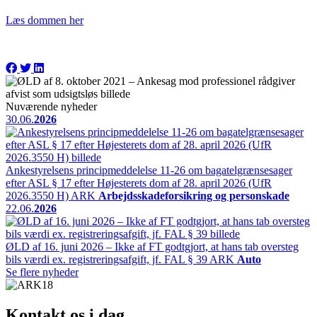
Læs dommen her
Nuværende nyheder
30.06.
2026
Ankestyrelsens principmeddelelse 11-26 om bagatelgrænsesager
efter ASL § 17 efter Højesterets dom af 28. april 2026 (UfR
2026.3550 H)
ARK
Arbejdsskadeforsikring og personskade
22.06.
2026
ØLD af 16. juni 2026 – Ikke af FT godtgjort, at hans tab oversteg
bils værdi ex. registreringsafgift, jf. FAL § 39
ARK
Auto
Se flere nyheder
Kontakt os i dag