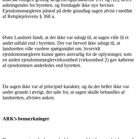
anbringender for byretten, og fremlagde ikke nye beviser.
Ejendomsmægleren påstod på dette grundlag sagen afvist i medfør
af Retsplejelovens § 368 a.
Østre Landsret fandt, at der ikke var udsigt til, at sagen ville få et
andet udfald end i byretten. Der var herved ikke udsigt til, at
landsretten ville vurdere spørgsmålet om, hvorvidt
ejendomsmægleren kunne gøres ansvarlig for de oplysninger, som
en anden ejendomsmæglervirksomhed (virksomhed 2) gav køberne
af ejendommen anderledes end byretten.
Da sagen ikke var af principiel karakter, og da der heller ikke var
andre grunde i øvrigt, der talte for, at sagen skulle behandles af
landsretten, afvistes anken.
ARK’s bemærkninger