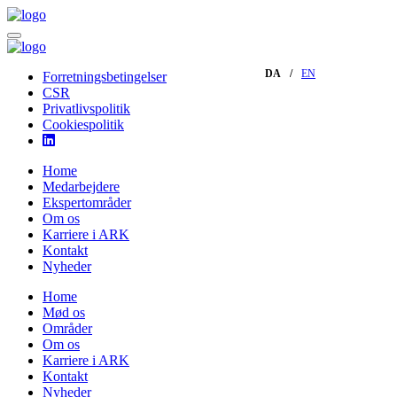
DA
EN
Forretningsbetingelser
CSR
Privatlivspolitik
Cookiespolitik
Home
Medarbejdere
Ekspertområder
Om os
Karriere i ARK
Kontakt
Nyheder
Home
Mød os
Områder
Om os
Karriere i ARK
Kontakt
Nyheder