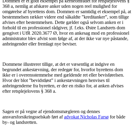
Dommen er et godt eksempel på kerneområdet for retsplejelovens §
368 a, nemlig at afskære anker uden nogen reel mulighed for
omgørelse af byrettens dom. Dommen er samtidig et eksempel på, at
bestemmelsen rækker videre end såkaldte ”kreditanker”, som tillige
afvises efter bestemmelsen. Dette gælder også selvom anken er i
forhold til en professionel rådgiver, jf. f.eks. Østre Landsrets dom
gengivet i UfR 2020.3677 Ø, hvor en ankesag mod en professionel
administrator blev afvist som følge af, at der ikke var nye påstande,
anbringender eller fremlagt nye beviser.
Dommene illustrerer tillige, at det er væsentlig at indgive en
begrundet ankestævning, der redegør for, hvorfor byrettens dom
ikke er i overensstemmelse med gældende ret eller bevisførelsen.
Hvor der blot ”bevidstløst” i ankestævningen henvises til
anbringenderne fra byretten, er der en risiko for, at anken afvises
efter retsplejelovens § 368 a.
Sagen er på vegne af ejendomsmægleren og dennes
ansvarsforsikringsselskab ført af
advokat Nicholas Farsø
for både
by- og landsretten.