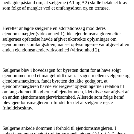
nedlagde påstand om, at sælgerne (A1 og A2) skulle betale et krav
som følge af mangler ved et omfangsdræn og en terrasse.
Herefter anlagde sælgerne en adcitationssag mod deres
ejendomsmægler (virksomhed 1), idet ejendomsmægleren efter
sælgernes opfattelse havde afgivet ukorrekte oplysninger om
ejendommens omfangsdræn, uanset oplysningerne var afgivet af en
anden ejendomsmæglervirksomhed (virksomhed 2).
Sælgerne blev i hovedsagen for byretten dømt for at have solgt
ejendommen med et mangelfuldt dræn. I sagen mellem sælgerne og
ejendomsmægleren, fandt byretten det ikke godtgjort, at
ejendomsmægleren havde videregivet oplysningerne i relation til
omfangsdrænet til køberne af ejendommen, idet disse var afgivet af
en anden ejendomsmæglervirksomhed. Allerede som følge heraf
blev ejendomsmægleren frifundet for det af sælgerne rejste
friholdelseskrav.
Sælgerne ankede dommen i forhold til ejendomsmægleren. I
ankestævningen gentog sælgerne/appellanterne (A1 og A2), deres