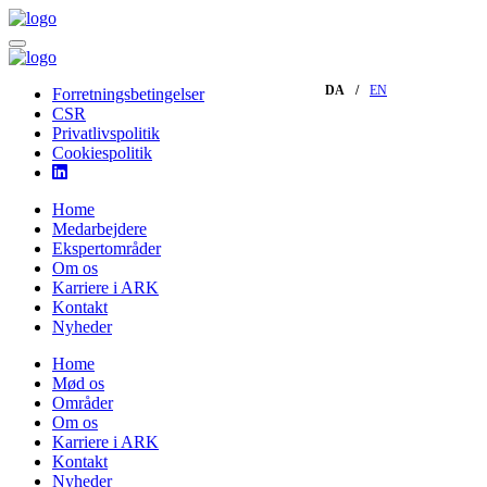
DA
EN
Forretningsbetingelser
CSR
Privatlivspolitik
Cookiespolitik
Home
Medarbejdere
Ekspertområder
Om os
Karriere i ARK
Kontakt
Nyheder
Home
Mød os
Områder
Om os
Karriere i ARK
Kontakt
Nyheder