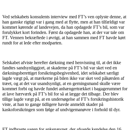
Ved selskabets konsulents interview med FT’s ven oplyste denne, at
han ganske rigtigt var i gang med at flytte, men at han tilfældigt var
kommet kørende af landevejen, da han opdagede FT’s bil, som var
forulykket kort forinden. Først da opdagede han, at der var tale om
FT. Vennen bekræftede i øvrigt, at han sammen med FT havde kørt
rundt for at lede efter modparten.
Selskabet afviste herefter dækning med henvisning til, at det ikke
fandtes sandsynliggjort, at skaderne på FT’s bil var sket ved en
dækningsberettiget forsikringsbegivenhed, idet selskabet særligt
lagde vægt på, at mærkerne på bilen ikke var sket ved påkørslen af
træet, og at det var usandsynligt, at en gerningsmand skulle være
kommet forbi og havde fundet anhængertrækket i bagagerummet for
at lave hærværk på FT’s bil for så at lægge det tilbage. Der blev
tillige lagde vægt på, at en undersøgelse af FT’s forsikringshistorik
viste, at han to gange tidligere havde anmeldt skader på
kaskoforsikringen som følge af undvigemanøvre i forhold til dyr.
FT indbragte sagen for ankenævnet, der afsagde kendelse den 16.