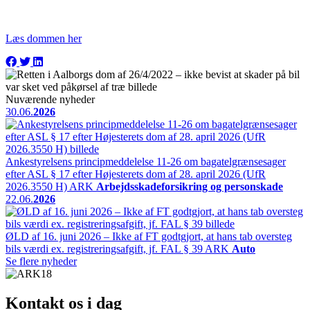
Læs dommen her
Nuværende nyheder
30.06.
2026
Ankestyrelsens principmeddelelse 11-26 om bagatelgrænsesager
efter ASL § 17 efter Højesterets dom af 28. april 2026 (UfR
2026.3550 H)
ARK
Arbejdsskadeforsikring og personskade
22.06.
2026
ØLD af 16. juni 2026 – Ikke af FT godtgjort, at hans tab oversteg
bils værdi ex. registreringsafgift, jf. FAL § 39
ARK
Auto
Se flere nyheder
Kontakt os i dag