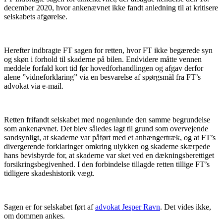
december 2020, hvor ankenævnet ikke fandt anledning til at kritisere
selskabets afgørelse.
Herefter indbragte FT sagen for retten, hvor FT ikke begærede syn
og skøn i forhold til skaderne på bilen. Endvidere måtte vennen
meddele forfald kort tid før hovedforhandlingen og afgav derfor
alene ”vidneforklaring” via en besvarelse af spørgsmål fra FT’s
advokat via e-mail.
Retten frifandt selskabet med nogenlunde den samme begrundelse
som ankenævnet. Det blev således lagt til grund som overvejende
sandsynligt, at skaderne var påført med et anhængertræk, og at FT’s
divergerende forklaringer omkring ulykken og skaderne skærpede
hans bevisbyrde for, at skaderne var sket ved en dækningsberettiget
forsikringsbegivenhed. I den forbindelse tillagde retten tillige FT’s
tidligere skadeshistorik vægt.
Sagen er for selskabet ført af
advokat Jesper Ravn
. Det vides ikke,
om dommen ankes.