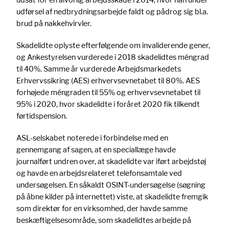
udførsel af nedbrydningsarbejde faldt og pådrog sig bl.a.
brud på nakkehvirvler.
Skadelidte oplyste efterfølgende om invaliderende gener,
og Ankestyrelsen vurderede i 2018 skadelidtes méngrad
til 40%. Samme år vurderede Arbejdsmarkedets
Erhvervssikring (AES) erhvervsevnetabet til 80%. AES
forhøjede méngraden til 55% og erhvervsevnetabet til
95% i 2020, hvor skadelidte i foråret 2020 fik tilkendt
førtidspension.
ASL-selskabet noterede i forbindelse med en
gennemgang af sagen, at en speciallæge havde
journalført undren over, at skadelidte var iført arbejdstøj
og havde en arbejdsrelateret telefonsamtale ved
undersøgelsen. En såkaldt OSINT-undersøgelse (søgning
på åbne kilder på internettet) viste, at skadelidte fremgik
som direktør for en virksomhed, der havde samme
beskæftigelsesområde, som skadelidtes arbejde på