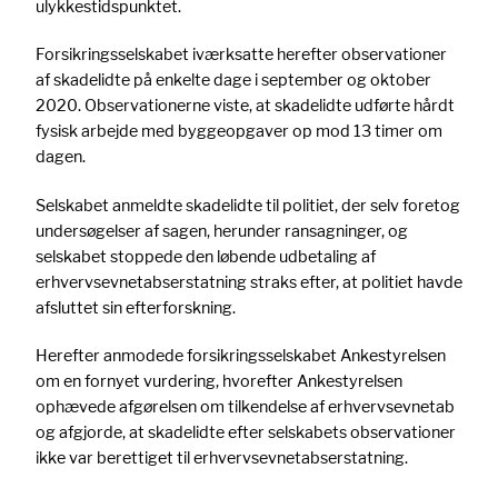
ulykkestidspunktet.
Forsikringsselskabet iværksatte herefter observationer
af skadelidte på enkelte dage i september og oktober
2020. Observationerne viste, at skadelidte udførte hårdt
fysisk arbejde med byggeopgaver op mod 13 timer om
dagen.
Selskabet anmeldte skadelidte til politiet, der selv foretog
undersøgelser af sagen, herunder ransagninger, og
selskabet stoppede den løbende udbetaling af
erhvervsevnetabserstatning straks efter, at politiet havde
afsluttet sin efterforskning.
Herefter anmodede forsikringsselskabet Ankestyrelsen
om en fornyet vurdering, hvorefter Ankestyrelsen
ophævede afgørelsen om tilkendelse af erhvervsevnetab
og afgjorde, at skadelidte efter selskabets observationer
ikke var berettiget til erhvervsevnetabserstatning.