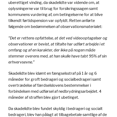
uberettiget vinding, da skadelidte var vidende om, at
oplysningerne var til brug for forsikringssagen samt
kommunens vurdering af, om betingelserne for at blive
tilkendt førtidspension var opfyldt. Retten anførte
følgende om bedømmelsen af observationsmaterialet:
”Det er rettens opfattelse, at det ved videooptagelser og
observationer er bevist, at tiltalte har udført arbejde i et
omfang og af en karakter, der ikke på nogen måde
stemmer overens med, at han skulle have tabt 95% af sin
erhvervsevne.”
Skadelidte blev idømt en fængselsstraf på 1 år og 6
måneder for groft bedrageri og socialbedrageri samt
overtrædelse af færdselslovens bestemmelser i
forbindelsen med udførsel af nedbrydningsarbejdet. 4
måneder af straffen blev gjort ubetinget.
Da skadelidte blev fundet skyldig i bedrageri og socialt
bedrageri, blev han pålagt at tilbagebetale samtlige af de