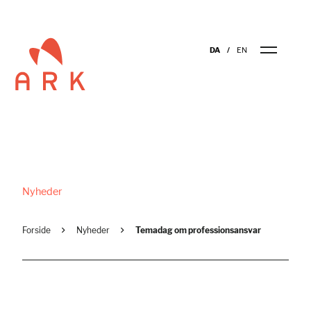
DA
EN
Nyheder
Forside
Nyheder
Temadag om professionsansvar