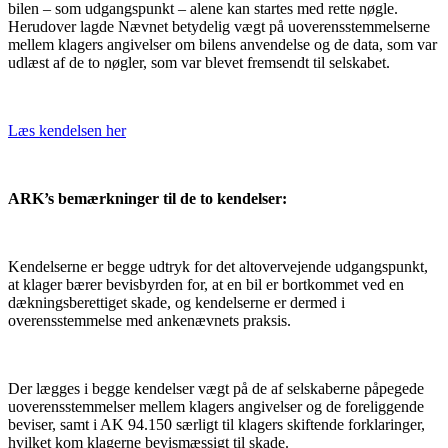
bilen – som udgangspunkt – alene kan startes med rette nøgle.
Herudover lagde Nævnet betydelig vægt på uoverensstemmelserne
mellem klagers angivelser om bilens anvendelse og de data, som var
udlæst af de to nøgler, som var blevet fremsendt til selskabet.
Læs kendelsen her
ARK’s bemærkninger til de to kendelser:
Kendelserne er begge udtryk for det altovervejende udgangspunkt,
at klager bærer bevisbyrden for, at en bil er bortkommet ved en
dækningsberettiget skade, og kendelserne er dermed i
overensstemmelse med ankenævnets praksis.
Der lægges i begge kendelser vægt på de af selskaberne påpegede
uoverensstemmelser mellem klagers angivelser og de foreliggende
beviser, samt i AK 94.150 særligt til klagers skiftende forklaringer,
hvilket kom klagerne bevismæssigt til skade.