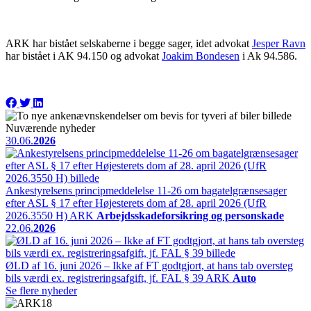
ARK har bistået selskaberne i begge sager, idet advokat
Jesper Ravn
har bistået i AK 94.150 og advokat
Joakim Bondesen
i Ak 94.586.
Nuværende nyheder
30.06.
2026
Ankestyrelsens principmeddelelse 11-26 om bagatelgrænsesager
efter ASL § 17 efter Højesterets dom af 28. april 2026 (UfR
2026.3550 H)
ARK
Arbejdsskadeforsikring og personskade
22.06.
2026
ØLD af 16. juni 2026 – Ikke af FT godtgjort, at hans tab oversteg
bils værdi ex. registreringsafgift, jf. FAL § 39
ARK
Auto
Se flere nyheder