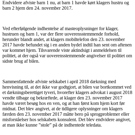
Endvidere afviste barn 1 nu, at barn 1 havde kørt klagers hustru og
barn 2 hjem den 24. november 2017.
Ved efterfølgende indhentelse af masteoplysninger for klager,
hustruen og barn 1, var der flere uoverensstemmende forhold,
herunder blandt andet, at klagers mobiltelefon den 23. november
2017 havde befundet sig i en anden bydel indtil han sent om aftenen
var kommet hjem. Tilsvarende viste aktindsigt i anmeldelsen til
politiet, at der også var uoverensstemmende angivelser til politiet om
sidste brug af bilen.
Sammenfattende afviste selskabet i april 2018 dækning med
henvisning til, at det ikke var godtgjort, at bilen var bortkommet ved
et dækningsberettiget tyveri, hvorefter klagers advokat i august 2018
vendte tilbage og bekræftede, at klager den 23. november 2017
havde været besøg hos en ven, og at han først kom hjem kort før
midnat. Det blev angivet, at de tidligere oplysninger om klagers
færden den 23. november 2017 måtte bero på sprogproblemer eller
misforståelser hos selskabets konsulent. Det blev endvidere angivet,
at man ikke kunne ”stole” på de indhentede teledata.