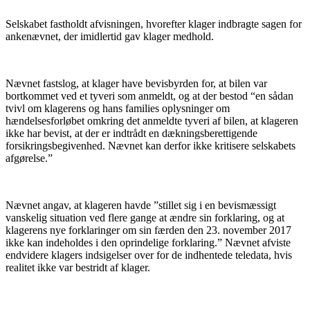
Selskabet fastholdt afvisningen, hvorefter klager indbragte sagen for
ankenævnet, der imidlertid gav klager medhold.
Nævnet fastslog, at klager have bevisbyrden for, at bilen var
bortkommet ved et tyveri som anmeldt, og at der bestod “en sådan
tvivl om klagerens og hans families oplysninger om
hændelsesforløbet omkring det anmeldte tyveri af bilen, at klageren
ikke har bevist, at der er indtrådt en dækningsberettigende
forsikringsbegivenhed. Nævnet kan derfor ikke kritisere selskabets
afgørelse.”
Nævnet angav, at klageren havde ”stillet sig i en bevismæssigt
vanskelig situation ved flere gange at ændre sin forklaring, og at
klagerens nye forklaringer om sin færden den 23. november 2017
ikke kan indeholdes i den oprindelige forklaring.” Nævnet afviste
endvidere klagers indsigelser over for de indhentede teledata, hvis
realitet ikke var bestridt af klager.