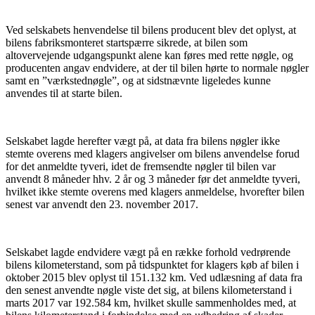
Ved selskabets henvendelse til bilens producent blev det oplyst, at
bilens fabriksmonteret startspærre sikrede, at bilen som
altovervejende udgangspunkt alene kan føres med rette nøgle, og
producenten angav endvidere, at der til bilen hørte to normale nøgler
samt en ”værkstednøgle”, og at sidstnævnte ligeledes kunne
anvendes til at starte bilen.
Selskabet lagde herefter vægt på, at data fra bilens nøgler ikke
stemte overens med klagers angivelser om bilens anvendelse forud
for det anmeldte tyveri, idet de fremsendte nøgler til bilen var
anvendt 8 måneder hhv. 2 år og 3 måneder før det anmeldte tyveri,
hvilket ikke stemte overens med klagers anmeldelse, hvorefter bilen
senest var anvendt den 23. november 2017.
Selskabet lagde endvidere vægt på en række forhold vedrørende
bilens kilometerstand, som på tidspunktet for klagers køb af bilen i
oktober 2015 blev oplyst til 151.132 km. Ved udlæsning af data fra
den senest anvendte nøgle viste det sig, at bilens kilometerstand i
marts 2017 var 192.584 km, hvilket skulle sammenholdes med, at