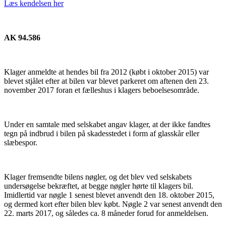
Læs kendelsen her
AK 94.586
Klager anmeldte at hendes bil fra 2012 (købt i oktober 2015) var
blevet stjålet efter at bilen var blevet parkeret om aftenen den 23.
november 2017 foran et fælleshus i klagers beboelsesområde.
Under en samtale med selskabet angav klager, at der ikke fandtes
tegn på indbrud i bilen på skadesstedet i form af glasskår eller
slæbespor.
Klager fremsendte bilens nøgler, og det blev ved selskabets
undersøgelse bekræftet, at begge nøgler hørte til klagers bil.
Imidlertid var nøgle 1 senest blevet anvendt den 18. oktober 2015,
og dermed kort efter bilen blev købt. Nøgle 2 var senest anvendt den
22. marts 2017, og således ca. 8 måneder forud for anmeldelsen.