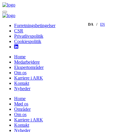
DA
EN
Forretningsbetingelser
CSR
Privatlivspolitik
Cookiespolitik
Home
Medarbejdere
Ekspertområder
Om os
Karriere i ARK
Kontakt
Nyheder
Home
Mød os
Områder
Om os
Karriere i ARK
Kontakt
Nyheder