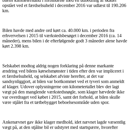
bilens kilometerstand i forbindelse med en udbedring af skader
opstået ved et færdselsuheld i december 2016 var udlæst til 190.206
km.
Bilen havde med andre ord kørt ca. 40.000 km. i perioden fra
erhvervelsen i 2015 til værkstedsbesøget i december 2016 (ca. 14
måneder), mens bilen i de efterfølgende godt 3 måneder alene havde
kørt 2.398 km.
Selskabet modtog aldrig nogen forklaring på denne markante
ændring ved bilens kørselsmønster i tiden efter den var impliceret i
et færdselsuheld, og selskabet afviste herefter, at det var
sandsynliggjort, at bilen var bortkommet ved et tyveri som anmeldt
af klager. Udover oplysningerne om kilometertallet blev der lagt
vægt på den manglende værkstedsnøgle, som klager hævdede ikke
var overdraget ved købet i 2015, samt det forhold, at bilen skulle
være stjålet fra et tætbebygget beboelsesområde uden spor.
Ankenævnet gav ikke klager medhold, idet nævnet lagde væsentlig
vægt på, at den stjålne bil er udstyret med startspærre, hvorefter