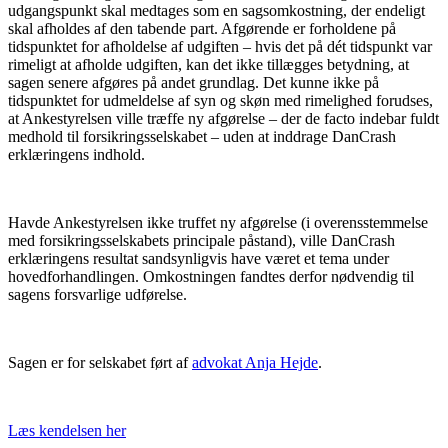
udgangspunkt skal medtages som en sagsomkostning, der endeligt
skal afholdes af den tabende part. Afgørende er forholdene på
tidspunktet for afholdelse af udgiften – hvis det på dét tidspunkt var
rimeligt at afholde udgiften, kan det ikke tillægges betydning, at
sagen senere afgøres på andet grundlag. Det kunne ikke på
tidspunktet for udmeldelse af syn og skøn med rimelighed forudses,
at Ankestyrelsen ville træffe ny afgørelse – der de facto indebar fuldt
medhold til forsikringsselskabet – uden at inddrage DanCrash
erklæringens indhold.
Havde Ankestyrelsen ikke truffet ny afgørelse (i overensstemmelse
med forsikringsselskabets principale påstand), ville DanCrash
erklæringens resultat sandsynligvis have været et tema under
hovedforhandlingen. Omkostningen fandtes derfor nødvendig til
sagens forsvarlige udførelse.
Sagen er for selskabet ført af
advokat Anja Hejde
.
Læs kendelsen her