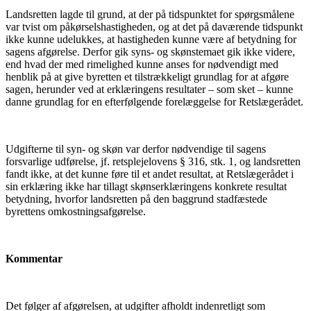
Landsretten lagde til grund, at der på tidspunktet for spørgsmålene
var tvist om påkørselshastigheden, og at det på daværende tidspunkt
ikke kunne udelukkes, at hastigheden kunne være af betydning for
sagens afgørelse. Derfor gik syns- og skønstemaet gik ikke videre,
end hvad der med rimelighed kunne anses for nødvendigt med
henblik på at give byretten et tilstrækkeligt grundlag for at afgøre
sagen, herunder ved at erklæringens resultater – som sket – kunne
danne grundlag for en efterfølgende forelæggelse for Retslægerådet.
Udgifterne til syn- og skøn var derfor nødvendige til sagens
forsvarlige udførelse, jf. retsplejelovens § 316, stk. 1, og landsretten
fandt ikke, at det kunne føre til et andet resultat, at Retslægerådet i
sin erklæring ikke har tillagt skønserklæringens konkrete resultat
betydning, hvorfor landsretten på den baggrund stadfæstede
byrettens omkostningsafgørelse.
Kommentar
Det følger af afgørelsen, at udgifter afholdt indenretligt som