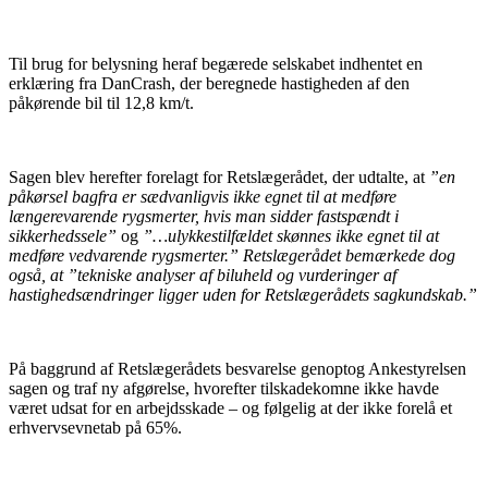
Til brug for belysning heraf begærede selskabet indhentet en
erklæring fra DanCrash, der beregnede hastigheden af den
påkørende bil til 12,8 km/t.
Sagen blev herefter forelagt for Retslægerådet, der udtalte, at
”en
påkørsel bagfra er sædvanligvis ikke egnet til at medføre
længerevarende rygsmerter, hvis man sidder fastspændt i
sikkerhedssele”
og
”…ulykkestilfældet skønnes ikke egnet til at
medføre vedvarende rygsmerter.” Retslægerådet bemærkede dog
også, at ”tekniske analyser af biluheld og vurderinger af
hastighedsændringer ligger uden for Retslægerådets sagkundskab.”
På baggrund af Retslægerådets besvarelse genoptog Ankestyrelsen
sagen og traf ny afgørelse, hvorefter tilskadekomne ikke havde
været udsat for en arbejdsskade – og følgelig at der ikke forelå et
erhvervsevnetab på 65%.