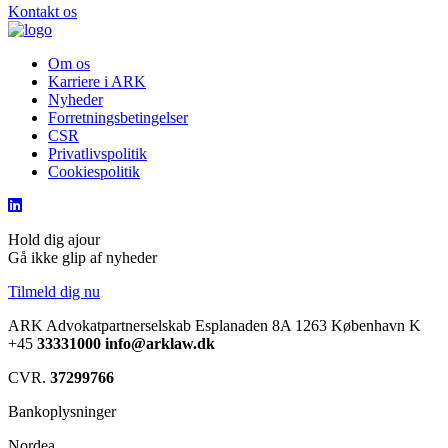
Kontakt os
Om os
Karriere i ARK
Nyheder
Forretningsbetingelser
CSR
Privatlivspolitik
Cookiespolitik
Hold dig ajour
Gå ikke glip af nyheder
Tilmeld dig nu
ARK Advokatpartnerselskab
Esplanaden 8A
1263 København K
+45
33331000
info@arklaw.dk
CVR.
37299766
Bankoplysninger
Nordea