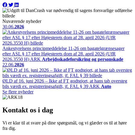
Nuværende nyheder
30.06.
2026
Ankestyrelsens principmeddelelse 11-26 om bagatelgrænsesager
efter ASL § 17 efter Højesterets dom af 28. april 2026 (UfR
2026.3550 H)
ARK
Arbejdsskadeforsikring og personskade
22.06.
2026
ØLD af 16. juni 2026 – Ikke af FT godtgjort, at hans tab oversteg
bils værdi ex. registreringsafgift, jf. FAL § 39
ARK
Auto
Se flere nyheder
Kontakt os i dag
Vi er klar til at svare på dine spørgsmål, og vi glæder os til at høre
fra dig.