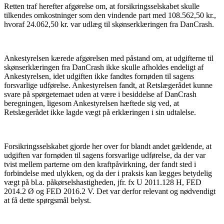
Retten traf herefter afgørelse om, at forsikringsselskabet skulle
tilkendes omkostninger som den vindende part med 108.562,50 kr.,
hvoraf 24.062,50 kr. var udlæg til skønserklæringen fra DanCrash.
Ankestyrelsen kærede afgørelsen med påstand om, at udgifterne til
skønserklæringen fra DanCrash ikke skulle afholdes endeligt af
Ankestyrelsen, idet udgiften ikke fandtes fornøden til sagens
forsvarlige udførelse. Ankestyrelsen fandt, at Retslægerådet kunne
svare på spørgetemaet uden at være i besiddelse af DanCrash
beregningen, ligesom Ankestyrelsen hæftede sig ved, at
Retslægerådet ikke lagde vægt på erklæringen i sin udtalelse.
Forsikringsselskabet gjorde her over for blandt andet gældende, at
udgiften var fornøden til sagens forsvarlige udførelse, da der var
tvist mellem parterne om den kraftpåvirkning, der fandt sted i
forbindelse med ulykken, og da der i praksis kan lægges betydelig
vægt på bl.a. påkørselshastigheden, jfr. fx U 2011.128 H, FED
2014.2 Ø og FED 2016.2 V. Det var derfor relevant og nødvendigt
at få dette spørgsmål belyst.