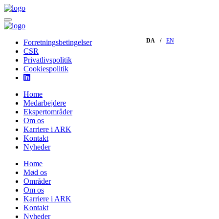
DA
EN
Forretningsbetingelser
CSR
Privatlivspolitik
Cookiespolitik
Home
Medarbejdere
Ekspertområder
Om os
Karriere i ARK
Kontakt
Nyheder
Home
Mød os
Områder
Om os
Karriere i ARK
Kontakt
Nyheder