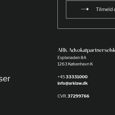
Tilmeld 
ARK Advokatpartnersels
Esplanaden 8A
1263 København K
ser
+45
33331000
info@arklaw.dk
CVR.
37299766