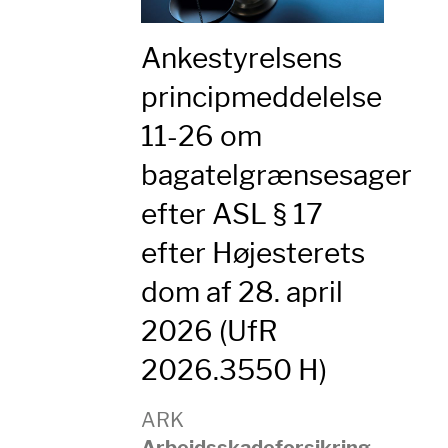
Ankestyrelsens
principmeddelelse
11-26 om
bagatelgrænsesager
efter ASL § 17
efter Højesterets
dom af 28. april
2026 (UfR
2026.3550 H)
ARK
Arbejdsskadeforsikring