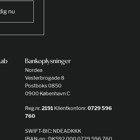
dig nu
kab
Bankoplysninger
Nordea
Vesterbrogade 8
Postboks 0850
0900 København C
Reg.nr.
2191
Klientkontonr.
0729 596
760
SWIFT-BIC: NDEADKKK
IBAN-no.: DK592 000 0729 596 760