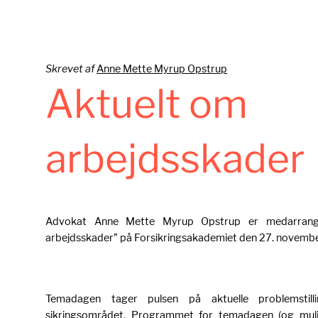
Skrevet af
Anne Mette Myrup Opstrup
Aktuelt om
arbejdsskader
Advokat Anne Mette Myrup Opstrup er medarrang
arbejdsskader” på Forsikringsakademiet den 27. novemb
Temadagen tager pulsen på aktuelle problemstilli
sikringsområdet. Programmet for temadagen (og mulig