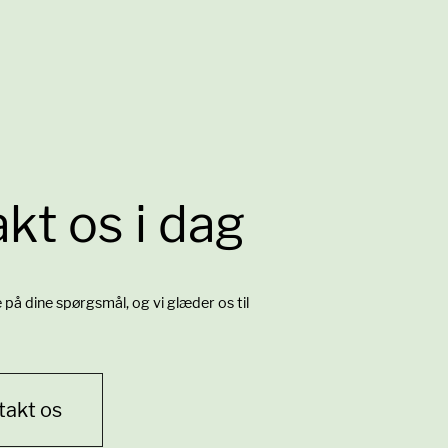
kt os i dag
re på dine spørgsmål, og vi glæder os til
takt os