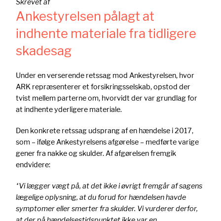
Skrevet af
Ankestyrelsen pålagt at
indhente materiale fra tidligere
skadesag
Under en verserende retssag mod Ankestyrelsen, hvor
ARK repræsenterer et forsikringsselskab, opstod der
tvist mellem parterne om, hvorvidt der var grundlag for
at indhente yderligere materiale.
Den konkrete retssag udsprang af en hændelse i 2017,
som – ifølge Ankestyrelsens afgørelse – medførte varige
gener fra nakke og skulder. Af afgørelsen fremgik
endvidere:
“Vi lægger vægt på, at det ikke i øvrigt fremgår af sagens
lægelige oplysning, at du forud for hændelsen havde
symptomer eller smerter fra skulder. Vi vurderer derfor,
at der på hændelsestidspunktet ikke var en