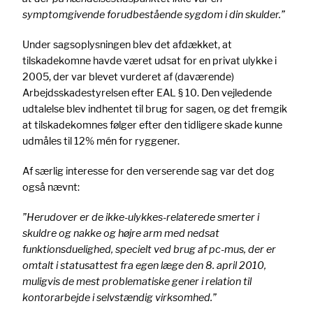
symptomgivende forudbestående sygdom i din skulder.”
Under sagsoplysningen blev det afdækket, at
tilskadekomne havde været udsat for en privat ulykke i
2005, der var blevet vurderet af (daværende)
Arbejdsskadestyrelsen efter EAL § 10. Den vejledende
udtalelse blev indhentet til brug for sagen, og det fremgik
at tilskadekomnes følger efter den tidligere skade kunne
udmåles til 12% mén for ryggener.
Af særlig interesse for den verserende sag var det dog
også nævnt:
”Herudover er de ikke-ulykkes-relaterede smerter i
skuldre og nakke og højre arm med nedsat
funktionsduelighed, specielt ved brug af pc-mus, der er
omtalt i statusattest fra egen læge den 8. april 2010,
muligvis de mest problematiske gener i relation til
kontorarbejde i selvstændig virksomhed.”