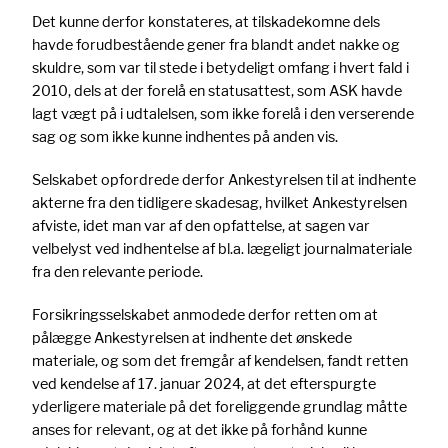
Det kunne derfor konstateres, at tilskadekomne dels
havde forudbestående gener fra blandt andet nakke og
skuldre, som var til stede i betydeligt omfang i hvert fald i
2010, dels at der forelå en statusattest, som ASK havde
lagt vægt på i udtalelsen, som ikke forelå i den verserende
sag og som ikke kunne indhentes på anden vis.
Selskabet opfordrede derfor Ankestyrelsen til at indhente
akterne fra den tidligere skadesag, hvilket Ankestyrelsen
afviste, idet man var af den opfattelse, at sagen var
velbelyst ved indhentelse af bl.a. lægeligt journalmateriale
fra den relevante periode.
Forsikringsselskabet anmodede derfor retten om at
pålægge Ankestyrelsen at indhente det ønskede
materiale, og som det fremgår af kendelsen, fandt retten
ved kendelse af 17. januar 2024, at det efterspurgte
yderligere materiale på det foreliggende grundlag måtte
anses for relevant, og at det ikke på forhånd kunne