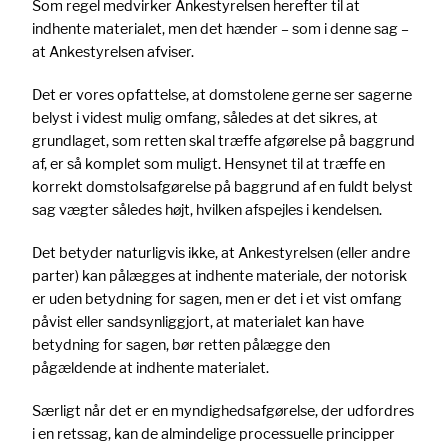
Som regel medvirker Ankestyrelsen herefter til at
indhente materialet, men det hænder – som i denne sag –
at Ankestyrelsen afviser.
Det er vores opfattelse, at domstolene gerne ser sagerne
belyst i videst mulig omfang, således at det sikres, at
grundlaget, som retten skal træffe afgørelse på baggrund
af, er så komplet som muligt. Hensynet til at træffe en
korrekt domstolsafgørelse på baggrund af en fuldt belyst
sag vægter således højt, hvilken afspejles i kendelsen.
Det betyder naturligvis ikke, at Ankestyrelsen (eller andre
parter) kan pålægges at indhente materiale, der notorisk
er uden betydning for sagen, men er det i et vist omfang
påvist eller sandsynliggjort, at materialet kan have
betydning for sagen, bør retten pålægge den
pågældende at indhente materialet.
Særligt når det er en myndighedsafgørelse, der udfordres
i en retssag, kan de almindelige processuelle principper