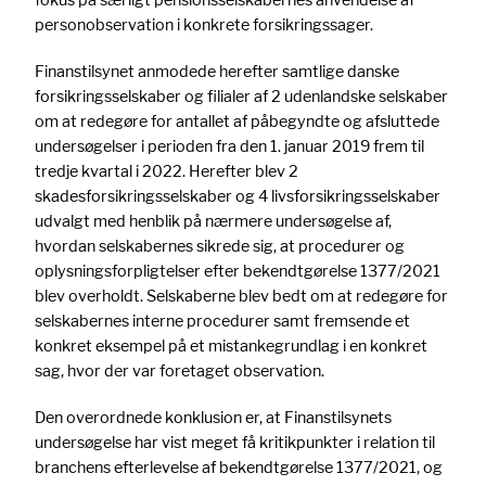
personobservation i konkrete forsikringssager.
Finanstilsynet anmodede herefter samtlige danske
forsikringsselskaber og filialer af 2 udenlandske selskaber
om at redegøre for antallet af påbegyndte og afsluttede
undersøgelser i perioden fra den 1. januar 2019 frem til
tredje kvartal i 2022. Herefter blev 2
skadesforsikringsselskaber og 4 livsforsikringsselskaber
udvalgt med henblik på nærmere undersøgelse af,
hvordan selskabernes sikrede sig, at procedurer og
oplysningsforpligtelser efter bekendtgørelse 1377/2021
blev overholdt. Selskaberne blev bedt om at redegøre for
selskabernes interne procedurer samt fremsende et
konkret eksempel på et mistankegrundlag i en konkret
sag, hvor der var foretaget observation.
Den overordnede konklusion er, at Finanstilsynets
undersøgelse har vist meget få kritikpunkter i relation til
branchens efterlevelse af bekendtgørelse 1377/2021, og