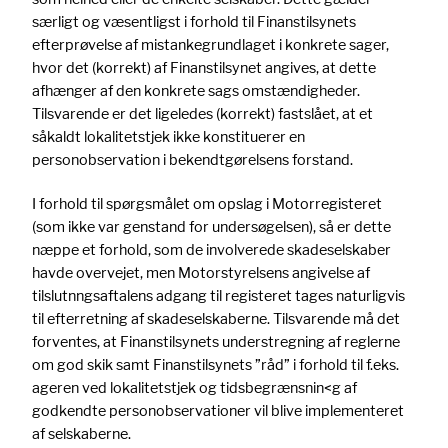
særligt og væsentligst i forhold til Finanstilsynets
efterprøvelse af mistankegrundlaget i konkrete sager,
hvor det (korrekt) af Finanstilsynet angives, at dette
afhænger af den konkrete sags omstændigheder.
Tilsvarende er det ligeledes (korrekt) fastslået, at et
såkaldt lokalitetstjek ikke konstituerer en
personobservation i bekendtgørelsens forstand.
I forhold til spørgsmålet om opslag i Motorregisteret
(som ikke var genstand for undersøgelsen), så er dette
næppe et forhold, som de involverede skadeselskaber
havde overvejet, men Motorstyrelsens angivelse af
tilslutnngsaftalens adgang til registeret tages naturligvis
til efterretning af skadeselskaberne. Tilsvarende må det
forventes, at Finanstilsynets understregning af reglerne
om god skik samt Finanstilsynets ”råd” i forhold til f.eks.
ageren ved lokalitetstjek og tidsbegrænsnin<g af
godkendte personobservationer vil blive implementeret
af selskaberne.