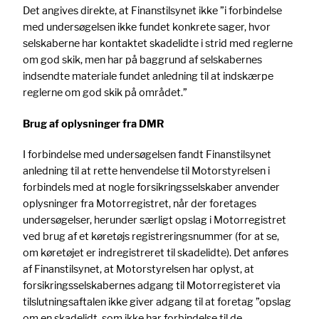
Det angives direkte, at Finanstilsynet ikke ”i forbindelse
med undersøgelsen ikke fundet konkrete sager, hvor
selskaberne har kontaktet skadelidte i strid med reglerne
om god skik, men har på baggrund af selskabernes
indsendte materiale fundet anledning til at indskærpe
reglerne om god skik på området.”
Brug af oplysninger fra DMR
I forbindelse med undersøgelsen fandt Finanstilsynet
anledning til at rette henvendelse til Motorstyrelsen i
forbindels med at nogle forsikringsselskaber anvender
oplysninger fra Motorregistret, når der foretages
undersøgelser, herunder særligt opslag i Motorregistret
ved brug af et køretøjs registreringsnummer (for at se,
om køretøjet er indregistreret til skadelidte). Det anføres
af Finanstilsynet, at Motorstyrelsen har oplyst, at
forsikringsselskabernes adgang til Motorregisteret via
tilslutningsaftalen ikke giver adgang til at foretag ”opslag
om en skadelidt, som ikke har forbindelse til de