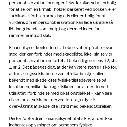
personobservation foretager f.eks. forbikørsel af en bolig
for at se, om en firmabil holder parkeret ved boligen, eller
forbikørsel forbi en arbejdsplads eller en bolig for at
vurdere, om en personobersvatiion kan lade sig gøre så
lidt indgribende som muligt og dermed inden for
rammerne af god skik.
Finanstilsynet konkluderer, at observation på et relevant
sted, der kan forbindes med skadelidte, ikke i sig selv er
personobservation omfattet af bekendtgørelsens § 2, stk.
1, nr. 2. Det påpeges dog, at der kan være større risiko for,
at forsikringsselskaberne ved et lokationstjek bliver
bekendt med skadelidtes fysiske tilstedeværelse på
lokationen, hvilket kan øge risikoen for, at der derved –
utilsigtet i forbindelse med lokationstjekket – kan være
risiko for, at selskabet derved foretager fysisk
overvågning af skadelidte i strid med bekendtgørelsen.
Derfor ”opfordrer” Finanstilsynet til at sikre, at der ikke
indhentes oplysninger om personens fysiske