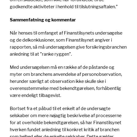
godkendte aktiviteter i henhold til tilslutningsaftalen.”
Sammenfatning og kommentar
Når henses til omfanget af Finanstilsynets undersøgelse
og de delkonklusioner, som Finanstilsynet angiver i
rapporten, så må undersøgelsen give forsikringsbranchen
anledning til at ”ranke ryggen”.
Med undersøgelsen må en række af de påstande og
myter om branchens anvendelse af personobservation,
herunder særligt at observation ikke skulle ske i
overensstemmelse med bekendtgørelsen, forhåbentlig
være endeligt tilbagevist.
Bortset fra et påbud til et enkelt af de undersøgte
selskaber om mere nøjagtig beskrivelse af processerne
for at overholde bekendtgørelsen, så har Finanstilsynet
hverken fundet anledning til konkret kritik af branchen
som helhed eller de enkelte selskaber. Dette gælder