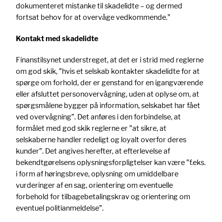
dokumenteret mistanke til skadelidte – og dermed
fortsat behov for at overvåge vedkommende.”
Kontakt med skadelidte
Finanstilsynet understreget, at det er i strid med reglerne
om god skik, ”hvis et selskab kontakter skadelidte for at
spørge om forhold, der er genstand for en igangværende
eller afsluttet personovervågning, uden at oplyse om, at
spørgsmålene bygger på information, selskabet har fået
ved overvågning”. Det anføres i den forbindelse, at
formålet med god skik reglerne er ”at sikre, at
selskaberne handler redeligt og loyalt overfor deres
kunder”. Det angives herefter, at efterlevelse af
bekendtgørelsens oplysningsforpligtelser kan være ”f.eks.
i form af høringsbreve, oplysning om umiddelbare
vurderinger af en sag, orientering om eventuelle
forbehold for tilbagebetalingskrav og orientering om
eventuel politianmeldelse”.