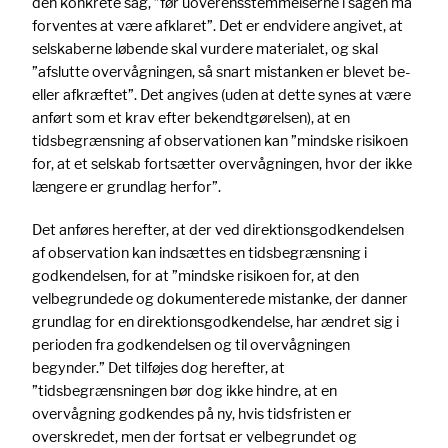
den konkrete sag, ”før uoverensstemmelserne i sagen må
forventes at være afklaret”. Det er endvidere angivet, at
selskaberne løbende skal vurdere materialet, og skal
”afslutte overvågningen, så snart mistanken er blevet be-
eller afkræftet”. Det angives (uden at dette synes at være
anført som et krav efter bekendtgørelsen), at en
tidsbegrænsning af observationen kan ”mindske risikoen
for, at et selskab fortsætter overvågningen, hvor der ikke
længere er grundlag herfor”.
Det anføres herefter, at der ved direktionsgodkendelsen
af observation kan indsættes en tidsbegrænsning i
godkendelsen, for at ”mindske risikoen for, at den
velbegrundede og dokumenterede mistanke, der danner
grundlag for en direktionsgodkendelse, har ændret sig i
perioden fra godkendelsen og til overvågningen
begynder.” Det tilføjes dog herefter, at
”tidsbegrænsningen bør dog ikke hindre, at en
overvågning godkendes på ny, hvis tidsfristen er
overskredet, men der fortsat er velbegrundet og