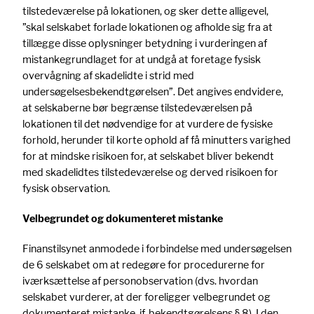
tilstedeværelse på lokationen, og sker dette alligevel,
”skal selskabet forlade lokationen og afholde sig fra at
tillægge disse oplysninger betydning i vurderingen af
mistankegrundlaget for at undgå at foretage fysisk
overvågning af skadelidte i strid med
undersøgelsesbekendtgørelsen”. Det angives endvidere,
at selskaberne bør begrænse tilstedeværelsen på
lokationen til det nødvendige for at vurdere de fysiske
forhold, herunder til korte ophold af få minutters varighed
for at mindske risikoen for, at selskabet bliver bekendt
med skadelidtes tilstedeværelse og derved risikoen for
fysisk observation.
Velbegrundet og dokumenteret mistanke
Finanstilsynet anmodede i forbindelse med undersøgelsen
de 6 selskabet om at redegøre for procedurerne for
iværksættelse af personobservation (dvs. hvordan
selskabet vurderer, at der foreligger velbegrundet og
dokumenteret mistanke, jf. bekendtgørelsens § 8). I den