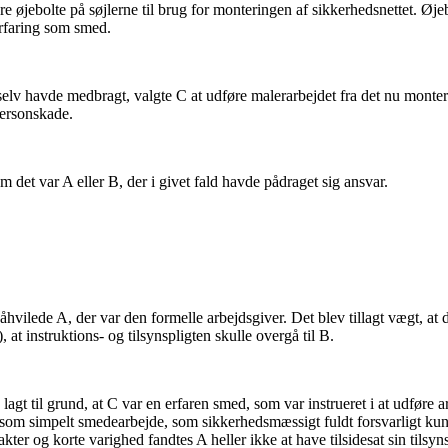
 øjebolte på søjlerne til brug for monteringen af sikkerhedsnettet. Øj
erfaring som smed.
selv havde medbragt, valgte C at udføre malerarbejdet fra det nu monte
personskade.
 det var A eller B, der i givet fald havde pådraget sig ansvar.
påhvilede A, der var den formelle arbejdsgiver. Det blev tillagt vægt, a
, at instruktions- og tilsynspligten skulle overgå til B.
agt til grund, at C var en erfaren smed, som var instrueret i at udføre ar
te som simpelt smedearbejde, som sikkerhedsmæssigt fuldt forsvarligt kun
ter og korte varighed fandtes A heller ikke at have tilsidesat sin tilsyns