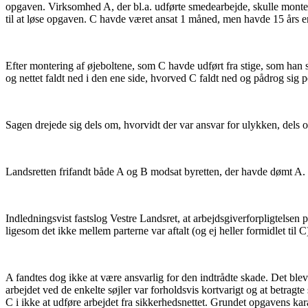
opgaven. Virksomhed A, der bl.a. udførte smedearbejde, skulle montere
til at løse opgaven. C havde været ansat 1 måned, men havde 15 års 
Efter montering af øjeboltene, som C havde udført fra stige, som han 
og nettet faldt ned i den ene side, hvorved C faldt ned og pådrog sig 
Sagen drejede sig dels om, hvorvidt der var ansvar for ulykken, dels om
Landsretten frifandt både A og B modsat byretten, der havde dømt A.
Indledningsvist fastslog Vestre Landsret, at arbejdsgiverforpligtelsen 
ligesom det ikke mellem parterne var aftalt (og ej heller formidlet til C)
A fandtes dog ikke at være ansvarlig for den indtrådte skade. Det blev l
arbejdet ved de enkelte søjler var forholdsvis kortvarigt og at betrag
C i ikke at udføre arbejdet fra sikkerhedsnettet. Grundet opgavens karak