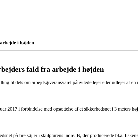
 arbejde i højden
bejders fald fra arbejde i højden
lling til dels om arbejdsgiveransvaret påhvilede lejer eller udlejer af e
ar 2017 i forbindelse med opsættelse af et sikkerhedsnet i 3 meters høj
edsnet på fire søjler i skulpturens indre. B, der producerede bl.a. fis