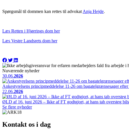
Spørgsmål til dommen kan rettes til advokat
Anja Hejde
.
Læs Retten i Hjørrings dom her
Læs Vestre Landsrets dom her
Nuværende nyheder
30.06.
2026
Ankestyrelsens principmeddelelse 11-26 om bagatelgrænsesager efter
22.06.
2026
ØLD af 16. juni 2026 – Ikke af FT godtgjort, at hans tab oversteg bils 
Se flere nyheder
Kontakt os i dag