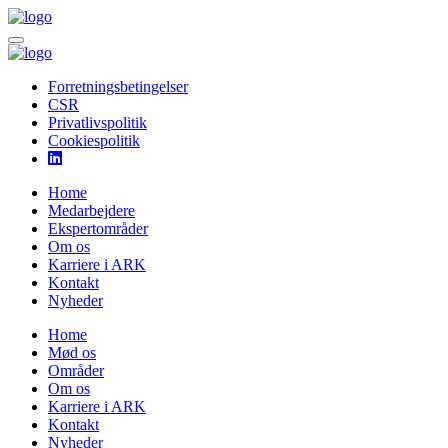
Forretningsbetingelser
CSR
Privatlivspolitik
Cookiespolitik
Home
Medarbejdere
Ekspertområder
Om os
Karriere i ARK
Kontakt
Nyheder
Home
Mød os
Områder
Om os
Karriere i ARK
Kontakt
Nyheder