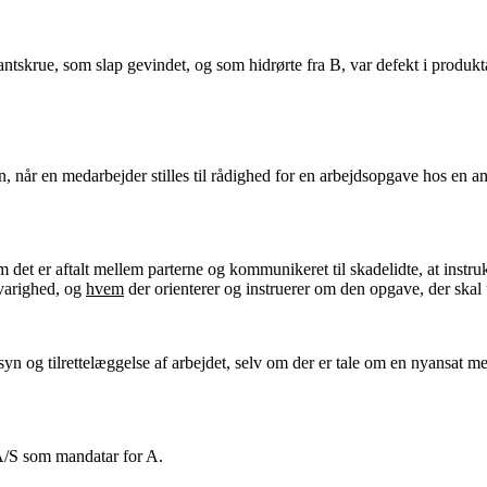
vantskrue, som slap gevindet, og som hidrørte fra B, var defekt i produk
lsen, når en medarbejder stilles til rådighed for en arbejdsopgave hos 
det er aftalt mellem parterne og kommunikeret til skadelidte, at instrukt
 varighed, og
hvem
der orienterer og instruerer om den opgave, der skal 
ilsyn og tilrettelæggelse af arbejdet, selv om der er tale om en nyansat me
A/S som mandatar for A.