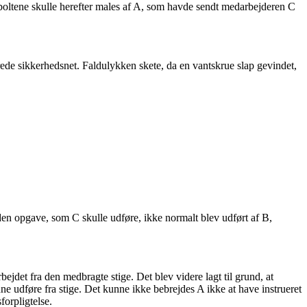
eboltene skulle herefter males af A, som havde sendt medarbejderen C
rede sikkerhedsnet. Faldulykken skete, da en vantskrue slap gevindet,
t den opgave, som C skulle udføre, ikke normalt blev udført af B,
bejdet fra den medbragte stige. Det blev videre lagt til grund, at
ne udføre fra stige. Det kunne ikke bebrejdes A ikke at have instrueret
forpligtelse.