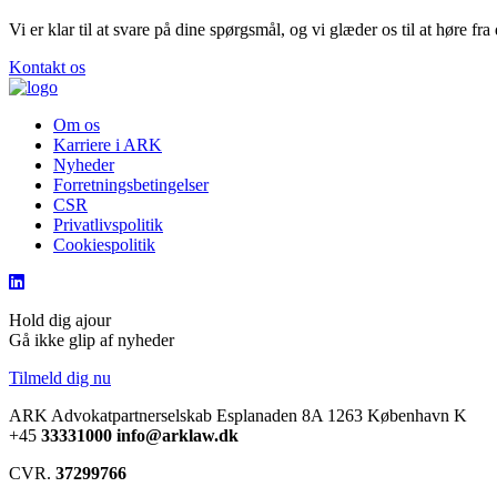
Vi er klar til at svare på dine spørgsmål, og vi glæder os til at høre fra 
Kontakt os
Om os
Karriere i ARK
Nyheder
Forretningsbetingelser
CSR
Privatlivspolitik
Cookiespolitik
Hold dig ajour
Gå ikke glip af nyheder
Tilmeld dig nu
ARK Advokatpartnerselskab
Esplanaden 8A
1263 København K
+45
33331000
info@arklaw.dk
CVR.
37299766