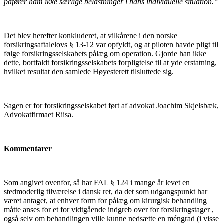
påfører ham ikke særlige belastninger i hans individuelle situation.”
Det blev herefter konkluderet, at vilkårene i den norske
forsikringsaftalelovs § 13-12 var opfyldt, og at piloten havde pligt til
følge forsikringsselskabets pålæg om operation. Gjorde han ikke
dette, bortfaldt forsikringsselskabets forpligtelse til at yde erstatning,
hvilket resultat den samlede Høyesterett tilsluttede sig.
Sagen er for forsikringsselskabet ført af advokat Joachim Skjelsbæk,
Advokatfirmaet Riisa.
Kommentarer
Som angivet ovenfor, så har FAL § 124 i mange år levet en
stedmoderlig tilværelse i dansk ret, da det som udgangspunkt har
været antaget, at enhver form for pålæg om kirurgisk behandling
måtte anses for et for vidtgående indgreb over for forsikringstager ,
også selv om behandlingen ville kunne nedsætte en méngrad (i visse