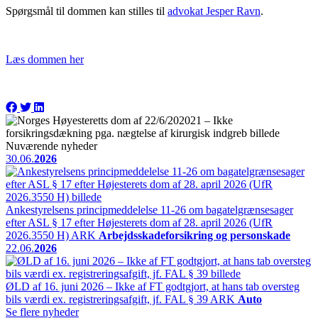
Spørgsmål til dommen kan stilles til
advokat Jesper Ravn
.
Læs dommen her
Nuværende nyheder
30.06.
2026
Ankestyrelsens principmeddelelse 11-26 om bagatelgrænsesager
efter ASL § 17 efter Højesterets dom af 28. april 2026 (UfR
2026.3550 H)
ARK
Arbejdsskadeforsikring og personskade
22.06.
2026
ØLD af 16. juni 2026 – Ikke af FT godtgjort, at hans tab oversteg
bils værdi ex. registreringsafgift, jf. FAL § 39
ARK
Auto
Se flere nyheder