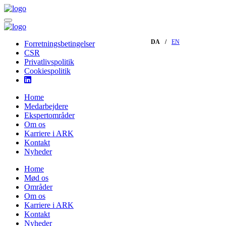
DA
EN
Forretningsbetingelser
CSR
Privatlivspolitik
Cookiespolitik
Home
Medarbejdere
Ekspertområder
Om os
Karriere i ARK
Kontakt
Nyheder
Home
Mød os
Områder
Om os
Karriere i ARK
Kontakt
Nyheder