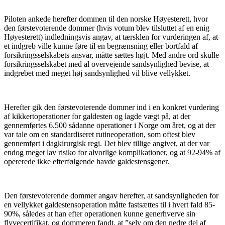
Piloten ankede herefter dommen til den norske Høyesterett, hvor
den førstevoterende dommer (hvis votum blev tilsluttet af en enig
Høyesterett) indledningsvis angav, at tærsklen for vurderingen af, at
et indgreb ville kunne føre til en begrænsning eller bortfald af
forsikringsselskabets ansvar, måtte sættes højt. Med andre ord skulle
forsikringsselskabet med al overvejende sandsynlighed bevise, at
indgrebet med meget høj sandsynlighed vil blive vellykket.
Herefter gik den førstevoterende dommer ind i en konkret vurdering
af kikkertoperationer for galdesten og lagde vægt på, at der
gennemførtes 6.500 sådanne operationer i Norge om året, og at der
var tale om en standardiseret rutineoperation, som oftest blev
gennemført i dagkirurgisk regi. Det blev tillige angivet, at der var
endog meget lav risiko for alvorlige komplikationer, og at 92-94% af
opererede ikke efterfølgende havde galdestensgener.
Den førstevoterende dommer angav herefter, at sandsynligheden for
en vellykket galdestensoperation måtte fastsættes til i hvert fald 85-
90%, således at han efter operationen kunne generhverve sin
flyvecertifikat, og dommeren fandt, at ”selv om den nedre del af