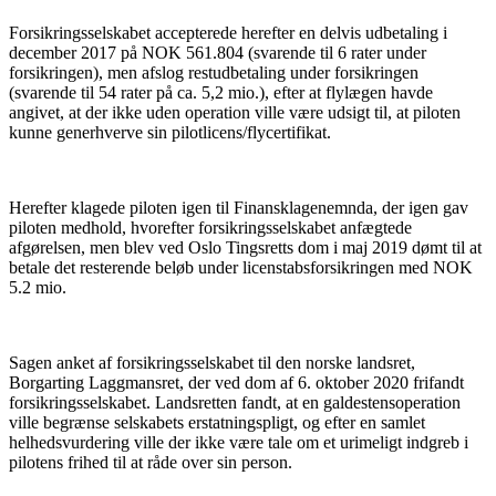
Forsikringsselskabet accepterede herefter en delvis udbetaling i
december 2017 på NOK 561.804 (svarende til 6 rater under
forsikringen), men afslog restudbetaling under forsikringen
(svarende til 54 rater på ca. 5,2 mio.), efter at flylægen havde
angivet, at der ikke uden operation ville være udsigt til, at piloten
kunne generhverve sin pilotlicens/flycertifikat.
Herefter klagede piloten igen til Finansklagenemnda, der igen gav
piloten medhold, hvorefter forsikringsselskabet anfægtede
afgørelsen, men blev ved Oslo Tingsretts dom i maj 2019 dømt til at
betale det resterende beløb under licenstabsforsikringen med NOK
5.2 mio.
Sagen anket af forsikringsselskabet til den norske landsret,
Borgarting Laggmansret, der ved dom af 6. oktober 2020 frifandt
forsikringsselskabet. Landsretten fandt, at en galdestensoperation
ville begrænse selskabets erstatningspligt, og efter en samlet
helhedsvurdering ville der ikke være tale om et urimeligt indgreb i
pilotens frihed til at råde over sin person.