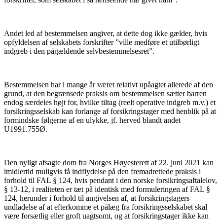
Andet led af bestemmelsen angiver, at dette dog ikke gælder, hvis
opfyldelsen af selskabets forskrifter ”ville medføre et utilbørligt
indgreb i den pågældende selvbestemmelsesret”.
Bestemmelsen har i mange år været relativt upåagtet allerede af den
grund, at den begrænsede praksis om bestemmelsen sætter barren
endog særdeles højt for, hvilke tiltag (reelt operative indgreb m.v.) et
forsikringsselskab kan forlange af forsikringstager med henblik på at
formindske følgerne af en ulykke, jf. herved blandt andet
U1991.755Ø.
Den nyligt afsagte dom fra Norges Høyesterett af 22. juni 2021 kan
imidlertid muligvis få indflydelse på den fremadrettede praksis i
forhold til FAL § 124, hvis pendant i den norske forsikringsaftalelov,
§ 13-12, i realiteten er tæt på identisk med formuleringen af FAL §
124, herunder i forhold til angivelsen af, at forsikringstagers
undladelse af at efterkomme et pålæg fra forsikringsselskabet skal
være forsætlig eller groft uagtsomt, og at forsikringstager ikke kan