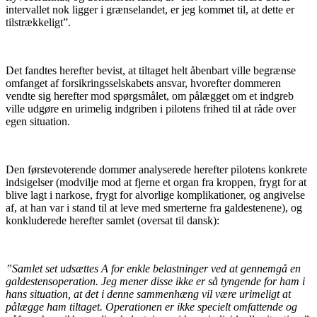
intervallet nok ligger i grænselandet, er jeg kommet til, at dette er
tilstrækkeligt”.
Det fandtes herefter bevist, at tiltaget helt åbenbart ville begrænse
omfanget af forsikringsselskabets ansvar, hvorefter dommeren
vendte sig herefter mod spørgsmålet, om pålægget om et indgreb
ville udgøre en urimelig indgriben i pilotens frihed til at råde over
egen situation.
Den førstevoterende dommer analyserede herefter pilotens konkrete
indsigelser (modvilje mod at fjerne et organ fra kroppen, frygt for at
blive lagt i narkose, frygt for alvorlige komplikationer, og angivelse
af, at han var i stand til at leve med smerterne fra galdestenene), og
konkluderede herefter samlet (oversat til dansk):
”Samlet set udsættes A for enkle belastninger ved at gennemgå en
galdestensoperation. Jeg mener disse ikke er så tyngende for ham i
hans situation, at det i denne sammenhæng vil være urimeligt at
pålægge ham tiltaget. Operationen er ikke specielt omfattende og