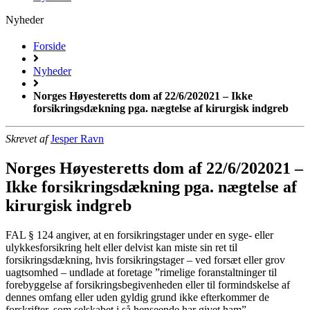
Nyheder
Forside
Nyheder
Norges Høyesteretts dom af 22/6/202021 – Ikke
forsikringsdækning pga. nægtelse af kirurgisk indgreb
Skrevet af
Jesper Ravn
Norges Høyesteretts dom af 22/6/202021 –
Ikke forsikringsdækning pga. nægtelse af
kirurgisk indgreb
FAL § 124 angiver, at en forsikringstager under en syge- eller
ulykkesforsikring helt eller delvist kan miste sin ret til
forsikringsdækning, hvis forsikringstager – ved forsæt eller grov
uagtsomhed – undlade at foretage ”rimelige foranstaltninger til
forebyggelse af forsikringsbegivenheden eller til formindskelse af
dennes omfang eller uden gyldig grund ikke efterkommer de
forskrifter, som selskabet i så henseende har givet ham”.