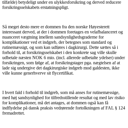
tilfælde) betydeligt under en ulykkesforsikring og derved reducere
forsikringsselskabets erstatningspligt.
Så meget desto mere er dommen fra den norske Høyesterett
interessant derved, at der i dommen foretages en velafbalanceret og
nuanceret vægtning imellem sandsynlighedsgraderne for
komplikationer ved et indgreb, der betegnes som standard og
rutinemæssigt, og som kan udføres i dagkirurgi. Dette sættes så i
forhold til, at forsikringsselskabet i den konkrete sag ville skulle
udbetale næsten NOK 6 mio. (incl. allerede udbetalte ydelser) under
forsikringen, som følge af, at forsikringstager pga. nægtelsen af at
lade sig undergive det dagkirurgiske indgreb mod galdesten, ikke
ville kunne generhverve sit flycertifikat.
I hvert fald i forhold til indgreb, som må anses for rutinemæssige,
med høj sandsynlighed for tilfredsstillende resultat og med lav risiko
for komplikationer, må det antages, at dommen også kan få
indflydelse på dansk praksis vedrørende fortolkningen af FAL § 124
fremadrettet.