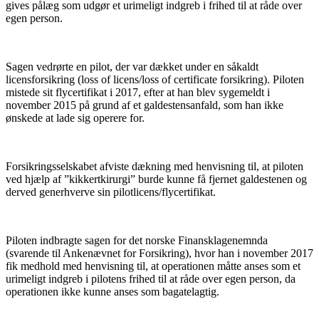
gives pålæg som udgør et urimeligt indgreb i frihed til at råde over
egen person.
Sagen vedrørte en pilot, der var dækket under en såkaldt
licensforsikring (loss of licens/loss of certificate forsikring). Piloten
mistede sit flycertifikat i 2017, efter at han blev sygemeldt i
november 2015 på grund af et galdestensanfald, som han ikke
ønskede at lade sig operere for.
Forsikringsselskabet afviste dækning med henvisning til, at piloten
ved hjælp af ”kikkertkirurgi” burde kunne få fjernet galdestenen og
derved generhverve sin pilotlicens/flycertifikat.
Piloten indbragte sagen for det norske Finansklagenemnda
(svarende til Ankenævnet for Forsikring), hvor han i november 2017
fik medhold med henvisning til, at operationen måtte anses som et
urimeligt indgreb i pilotens frihed til at råde over egen person, da
operationen ikke kunne anses som bagatelagtig.