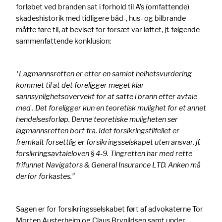
forløbet ved branden sat i forhold til A’s (omfattende)
skadeshistorik med tidligere båd-, hus- og bilbrande
måtte føre til, at beviset for forsæt var løftet, jf. følgende
sammenfattende konklusion:
“Lagmannsretten er etter en samlet helhetsvurdering
kommet til at det foreligger meget klar
sannsynlighetsovervekt for at satte i brann etter avtale
med . Det foreligger kun en teoretisk mulighet for et annet
hendelsesforløp. Denne teoretiske muligheten ser
lagmannsretten bort fra. Idet forsikringstilfellet er
fremkalt forsettlig er forsikringsselskapet uten ansvar, jf.
forsikringsavtaleloven § 4-9. Tingretten har med rette
frifunnet Navigators & General Insurance LTD. Anken må
derfor forkastes.”
Sagen er for forsikringsselskabet ført af advokaterne Tor
Morten Austerheim og Claus Brynildsen samt under