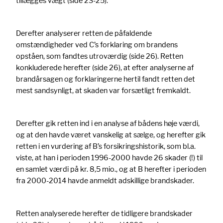
tillægges vægt (side 23-25).
Derefter analyserer retten de påfaldende
omstændigheder ved C’s forklaring om brandens
opståen, som fandtes utroværdig (side 26). Retten
konkluderede herefter (side 26), at efter analyserne af
brandårsagen og forklaringerne hertil fandt retten det
mest sandsynligt, at skaden var forsætligt fremkaldt.
Derefter gik retten ind i en analyse af bådens høje værdi,
og at den havde været vanskelig at sælge, og herefter gik
retten i en vurdering af B’s forsikringshistorik, som bl.a.
viste, at han i perioden 1996-2000 havde 26 skader (!) til
en samlet værdi på kr. 8,5 mio., og at B herefter i perioden
fra 2000-2014 havde anmeldt adskillige brandskader.
Retten analyserede herefter de tidligere brandskader