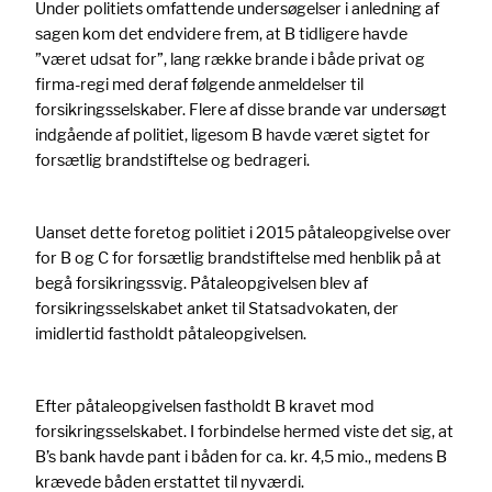
Under politiets omfattende undersøgelser i anledning af
sagen kom det endvidere frem, at B tidligere havde
”været udsat for”, lang række brande i både privat og
firma-regi med deraf følgende anmeldelser til
forsikringsselskaber. Flere af disse brande var undersøgt
indgående af politiet, ligesom B havde været sigtet for
forsætlig brandstiftelse og bedrageri.
Uanset dette foretog politiet i 2015 påtaleopgivelse over
for B og C for forsætlig brandstiftelse med henblik på at
begå forsikringssvig. Påtaleopgivelsen blev af
forsikringsselskabet anket til Statsadvokaten, der
imidlertid fastholdt påtaleopgivelsen.
Efter påtaleopgivelsen fastholdt B kravet mod
forsikringsselskabet. I forbindelse hermed viste det sig, at
B’s bank havde pant i båden for ca. kr. 4,5 mio., medens B
krævede båden erstattet til nyværdi.