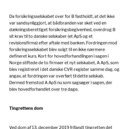
Da forsikringsselskabet over for B fastholdt, at det ikke
var sandsynliggjort, at bådbranden var sket ved en
dækningsberettiget forsikringsbegivenhed, overdrog B
sit krav til to danske selskaber (et ApS og et
revisionsfirma) efter aftale med banken. Fordringen mod
forsikringsselskabet blev solgt til en ikke nærmere
defineret kurs. Kort for hovedforhandlingen i sagen i
Norge stiftede de to firmaer et nyt selskabet, A ApS, som
blev registreret i det danske CVR-register samme dag, og
angav, at fordringen var overført til dette selskab.
Dermed fremstod A ApS nu som sagsøger i sagen, der
blev hovedforhandlet over tre dage.
Tingrettens dom
Ved dom af 13. december 2019 frifandt tingretten det