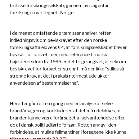
britiske forsikringsselskab, gennem hvis agentur
forsikringen var tegnet i Norge.
I de meget omfattende præmisser angiver retten
indledningsvis om beviskravet efter den norske
forsikringsaftalelovens § 4, at forsikringsselskabet bærer
beviset for forsæt, men med reference til norsk
højesteretsdom fra 1996 er det tillige angivet, at selv om
beviskravet for forsæt er strengt, må der ikke “stilles så
strenge krav, at det i praksis nærmest udelukker
anvendelsen af bestemmelserne”.
Herefter går retten i gang med en analyse at selve
brandårsagen og konkluderer, at det må udelukkes, at
branden kunne være forårsaget af selvantændelse efter
de af dansk politi udførte forsøg. Retten angav i den
forbindelse, at mulige fejlmarginer i forsøgene ikke kunne