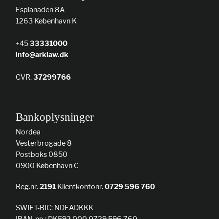
Esplanaden 8A
1263 København K
+45
33331000
info@arklaw.dk
CVR.
37299766
Bankoplysninger
Nordea
Vesterbrogade 8
Postboks 0850
0900 København C
Reg.nr.
2191
Klientkontonr.
0729 596 760
SWIFT-BIC: NDEADKKK
IBAN-no.: DK592 000 0729 596 760