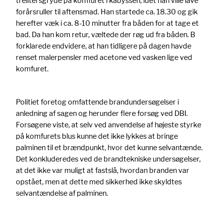
trelitersgryde på komfuret i kabyssen, idet han ville lave
forårsruller til aftensmad. Han startede ca. 18.30 og gik
herefter væk i ca. 8-10 minutter fra båden for at tage et
bad. Da han kom retur, væltede der røg ud fra båden. B
forklarede endvidere, at han tidligere på dagen havde
renset malerpensler med acetone ved vasken lige ved
komfuret.
Politiet foretog omfattende brandundersøgelser i
anledning af sagen og herunder flere forsøg ved DBI.
Forsøgene viste, at selv ved anvendelse af højeste styrke
på komfurets blus kunne det ikke lykkes at bringe
palminen til et brændpunkt, hvor det kunne selvantænde.
Det konkluderedes ved de brandtekniske undersøgelser,
at det ikke var muligt at fastslå, hvordan branden var
opstået, men at dette med sikkerhed ikke skyldtes
selvantændelse af palminen.