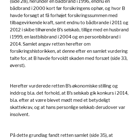
(side 28), herunder en bådbrand i 1996, endnu en
bådbrand i 2000 kort før forsikringens ophør, og hvor B
havde forsøgt at få forhøjet forsikringssummen med
tilbagevirkende kraft, samt endnu to bådbrande i 2011 og
2012 i skibe tilhørende B’s selskab, tillige med en husbrand
i 1999, en lastbilsbrand i 2004 og en personbilsbrand i
2014. Samlet angav retten herefter om
forsikringshistorikken, at denne efter en samlet vurdering
talte for, at B havde forvoldt skaden med forsæt (side 33,
øverst).
Herefter vurderede retten B’s økonomiske stilling og
inddrog bl.a. det forhold, at B’s selskab gik konkurs i 2014,
bl.a. efter at være blevet mødt med et betydeligt
skattekrav, og at hans personlige selskab derudover var
insolvent.
På dette grundlag fandt retten samlet (side 35), at