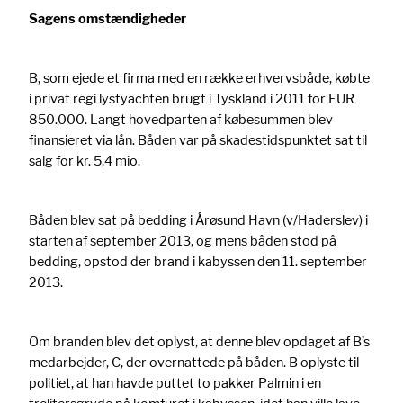
Sagens omstændigheder
B, som ejede et firma med en række erhvervsbåde, købte
i privat regi lystyachten brugt i Tyskland i 2011 for EUR
850.000. Langt hovedparten af købesummen blev
finansieret via lån. Båden var på skadestidspunktet sat til
salg for kr. 5,4 mio.
Båden blev sat på bedding i Årøsund Havn (v/Haderslev) i
starten af september 2013, og mens båden stod på
bedding, opstod der brand i kabyssen den 11. september
2013.
Om branden blev det oplyst, at denne blev opdaget af B’s
medarbejder, C, der overnattede på båden. B oplyste til
politiet, at han havde puttet to pakker Palmin i en