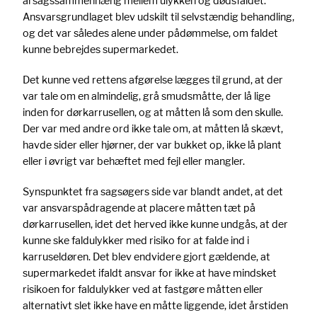
årsagssammenhæng mellem ulykken og dødsfaldet.
Ansvarsgrundlaget blev udskilt til selvstændig behandling,
og det var således alene under pådømmelse, om faldet
kunne bebrejdes supermarkedet.
Det kunne ved rettens afgørelse lægges til grund, at der
var tale om en almindelig, grå smudsmåtte, der lå lige
inden for dørkarrusellen, og at måtten lå som den skulle.
Der var med andre ord ikke tale om, at måtten lå skævt,
havde sider eller hjørner, der var bukket op, ikke lå plant
eller i øvrigt var behæftet med fejl eller mangler.
Synspunktet fra sagsøgers side var blandt andet, at det
var ansvarspådragende at placere måtten tæt på
dørkarrusellen, idet det herved ikke kunne undgås, at der
kunne ske faldulykker med risiko for at falde ind i
karruseldøren. Det blev endvidere gjort gældende, at
supermarkedet ifaldt ansvar for ikke at have mindsket
risikoen for faldulykker ved at fastgøre måtten eller
alternativt slet ikke have en måtte liggende, idet årstiden