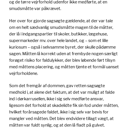
og de tørre vejrforhold udenfor ikke medførte, at en
smudsmåtte var påkrævet.
Her over for gjorde sagsøgte gældende, at der var tale
om en helt sædvanlig smudsmåtte magen til de måtter,
der lå i indgangspartier til skoler, butikker, lægehuse,
supermarkeder mv. over hele landet, og – som et lille
kuriosum – også i selvsamme byret, der skulle pådømme
sagen. Måtten lå korrekt uden at frembyde nogen særligt
forøget risiko for faldulykker, der blev løbende ført tilsyn
med måttens placering, og måtten tjente et formål uanset
vejrforholdene.
Som det fremgår af dommen, gav retten sagsøgte
medhold i, at alene det faktum, at det var muligt at falde
ind i dørkarrusellen, ikke i sig selv medførte ansvar,
ligesom det forhold at skadelidte fik sin fod under måtten,
hvilket forårsagede faldet, ikke i sig selv var bevis for
mangler ved måtten. Det blev endvidere tillagt vægt, at
måtten var fuldt synlig, og at den lå fladt på gulvet.