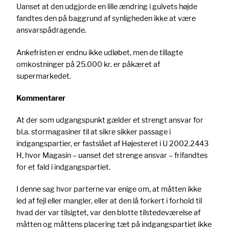
Uanset at den udgjorde en lille ændring i gulvets højde
fandtes den på baggrund af synligheden ikke at være
ansvarspådragende.
Ankefristen er endnu ikke udløbet, men de tillagte
omkostninger på 25.000 kr. er påkæret af
supermarkedet.
Kommentarer
At der som udgangspunkt gælder et strengt ansvar for
bl.a. stormagasiner til at sikre sikker passage i
indgangspartier, er fastslået af Højesteret i U 2002.2443
H, hvor Magasin – uanset det strenge ansvar – frifandtes
for et fald i indgangspartiet.
I denne sag hvor parterne var enige om, at måtten ikke
led af fejl eller mangler, eller at den lå forkert i forhold til
hvad der var tilsigtet, var den blotte tilstedeværelse af
måtten og måttens placering tæt på indgangspartiet ikke