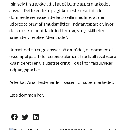
i sig selv tilstrækkeligt til at pålægge supermarkedet
ansvar. Dette er det oplagt korrekte resultat, idet
domfældelse i sagen de facto ville medføre, at den
udbredte brug af smudsmåtter i indgangspartier, hvor
der er risiko for at falde ind i en dør, væg, skilt eller
lignende, ville blive ”dømt ude”.
Uanset det strenge ansvar på området, er dommen et
eksempel på, at det culpøse element trods alt skal være
kvalificeret i en vis udstrækning – også for faldulykker i
indgangspartier.
Advokat Anja Hejde
har ført sagen for supermarkedet.
Læs dommen her
.