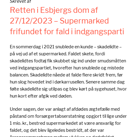
Skrevet af
Retten i Esbjergs dom af
27/12/2023 – Supermarked
frifundet for fald i indgangsparti
En sommerdag i 2021 snublede en kunde – skadelidte –
på vej ud af et supermarked. Faldet skete, fordi
skadelidtes fodtøj fik skubbet sig ind under smudsmåtten
ved indgangspartiet, hvorefter hun snublede og mistede
balancen. Skadelidte nåede at falde flere skridt frem, før
hun slog hovedet ind i dørkarrusellen. Senere samme dag
følte skadelidte sig utilpas og blev kørt på sygehuset, hvor
hun kort efter afgik ved døden.
Under sagen, der var anlagt af afdødes ægtefælle med
påstand om forsørgertabserstatning opgjort til lige under
1 mio. kr., bestred supermarkedet at være ansvarlig for
faldet, og det blev ligeledes bestridt, at der var