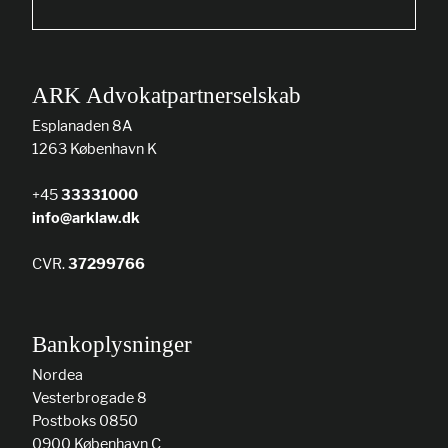
ARK Advokatpartnerselskab
Esplanaden 8A
1263 København K
+45
33331000
info@arklaw.dk
CVR.
37299766
Bankoplysninger
Nordea
Vesterbrogade 8
Postboks 0850
0900 København C