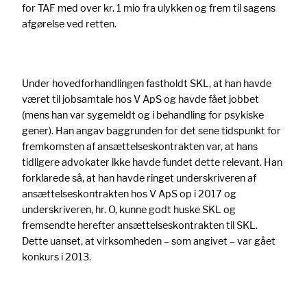
for TAF med over kr. 1 mio fra ulykken og frem til sagens
afgørelse ved retten.
Under hovedforhandlingen fastholdt SKL, at han havde
været til jobsamtale hos V ApS og havde fået jobbet
(mens han var sygemeldt og i behandling for psykiske
gener). Han angav baggrunden for det sene tidspunkt for
fremkomsten af ansættelseskontrakten var, at hans
tidligere advokater ikke havde fundet dette relevant. Han
forklarede så, at han havde ringet underskriveren af
ansættelseskontrakten hos V ApS op i 2017 og
underskriveren, hr. O, kunne godt huske SKL og
fremsendte herefter ansættelseskontrakten til SKL.
Dette uanset, at virksomheden – som angivet – var gået
konkurs i 2013.