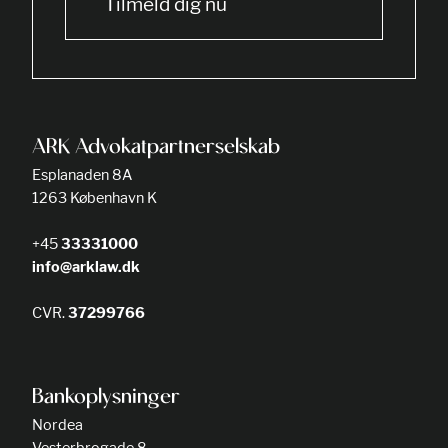
Tilmeld dig nu
ARK Advokatpartnerselskab
Esplanaden 8A
1263 København K
+45
33331000
info@arklaw.dk
CVR.
37299766
Bankoplysninger
Nordea
Vesterbrogade 8