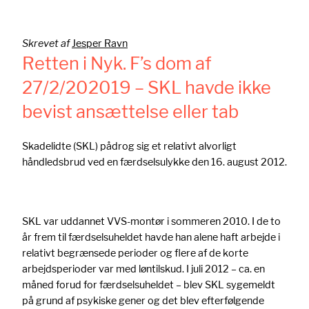
Skrevet af
Jesper Ravn
Retten i Nyk. F’s dom af
27/2/202019 – SKL havde ikke
bevist ansættelse eller tab
Skadelidte (SKL) pådrog sig et relativt alvorligt
håndledsbrud ved en færdselsulykke den 16. august 2012.
SKL var uddannet VVS-montør i sommeren 2010. I de to
år frem til færdselsuheldet havde han alene haft arbejde i
relativt begrænsede perioder og flere af de korte
arbejdsperioder var med løntilskud. I juli 2012 – ca. en
måned forud for færdselsuheldet – blev SKL sygemeldt
på grund af psykiske gener og det blev efterfølgende