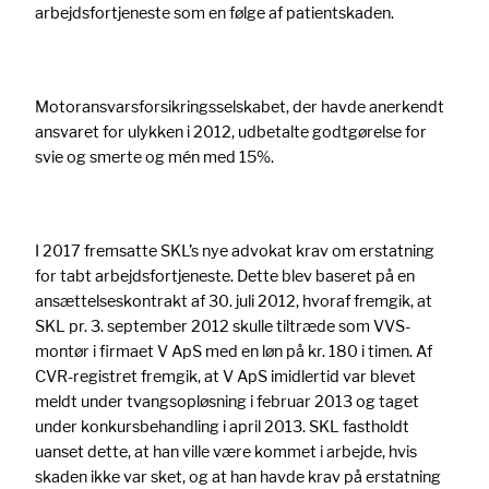
arbejdsfortjeneste som en følge af patientskaden.
Motoransvarsforsikringsselskabet, der havde anerkendt
ansvaret for ulykken i 2012, udbetalte godtgørelse for
svie og smerte og mén med 15%.
I 2017 fremsatte SKL’s nye advokat krav om erstatning
for tabt arbejdsfortjeneste. Dette blev baseret på en
ansættelseskontrakt af 30. juli 2012, hvoraf fremgik, at
SKL pr. 3. september 2012 skulle tiltræde som VVS-
montør i firmaet V ApS med en løn på kr. 180 i timen. Af
CVR-registret fremgik, at V ApS imidlertid var blevet
meldt under tvangsopløsning i februar 2013 og taget
under konkursbehandling i april 2013. SKL fastholdt
uanset dette, at han ville være kommet i arbejde, hvis
skaden ikke var sket, og at han havde krav på erstatning