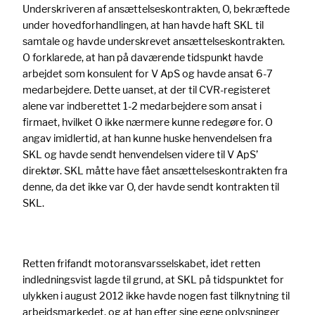
Underskriveren af ansættelseskontrakten, O, bekræftede
under hovedforhandlingen, at han havde haft SKL til
samtale og havde underskrevet ansættelseskontrakten.
O forklarede, at han på daværende tidspunkt havde
arbejdet som konsulent for V ApS og havde ansat 6-7
medarbejdere. Dette uanset, at der til CVR-registeret
alene var indberettet 1-2 medarbejdere som ansat i
firmaet, hvilket O ikke nærmere kunne redegøre for. O
angav imidlertid, at han kunne huske henvendelsen fra
SKL og havde sendt henvendelsen videre til V ApS’
direktør. SKL måtte have fået ansættelseskontrakten fra
denne, da det ikke var O, der havde sendt kontrakten til
SKL.
Retten frifandt motoransvarsselskabet, idet retten
indledningsvist lagde til grund, at SKL på tidspunktet for
ulykken i august 2012 ikke havde nogen fast tilknytning til
arbejdsmarkedet, og at han efter sine egne oplysninger