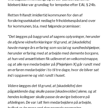
lidelsen) ikke var grundlag for lempelse efter EAL § 24b.
Retten frifandt imidlertid kommunen for den af
forsikringsselskabet nedlagte friholdelsespåstand over
for kommunen, bl.a. med følgende præmisser:
”Det lægges på baggrund af sagens oplysninger, herunder
de afgivne vidneforklaringer til grund, at [skadelidte]
havde mange års erfaring som social og sundhedshjælper,
herunder erfaring med at arbejde med demente borgere,
at hun ved ansættelsen fik udleveret en velkomstmappe,
og at alle nye medarbejder på [Plejehjem X] går rundt med
en erfaren medarbejder i to til tre dage, hvor de bliver sat
ind i opgaverne og vist rundt i huset.
Videre lægges det til grund, at [skadelidte] den
pågældende dag skulle passe [skadevolder] alene, og at
hendes kollegaer skulle passe de øvrige beboere på
afdelingen. De var i alt fem medarbejdere på arbejde,
hvilket er én mere end den normale normering.