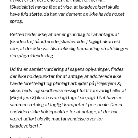
[Skadelidte] havde fået at vide, at [skadevolder] skulle
have fuld støtte, da han var dement og ikke havde noget
sprog.
Retten finder ikke, at der er grundlag for at antage, at
[skadelidte] håndterede [skadevolder] fagligt ukorrekt
eller, at der ikke var tilstrækkelig bemanding på afdelingen
den pågældende dag.
Ud fra en samlet vurdering af sagens oplysninger, findes
der ikke holdepunkter for at antage, at adciterede ikke
havde tilrettelagt og planlagt arbejdet på [Plejehjem X]
sikkerheds- og sundhedsmæssigt fuldt forsvarligt eller at
[Plejehjem X] ikke havde iagttaget sin pligt til at have en
sammensætning af fagligt kompetent personale. Der er
endvidere ikke holdepunkter for at antage, at der har
været udført ulovlig magtanvendelse over for
[skadevolder] .”