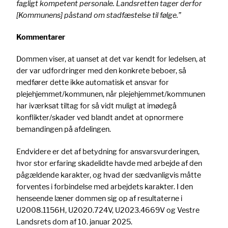
fagligt kompetent personale. Landsretten tager derfor
[Kommunens] påstand om stadfæstelse til følge.”
Kommentarer
Dommen viser, at uanset at det var kendt for ledelsen, at
der var udfordringer med den konkrete beboer, så
medfører dette ikke automatisk et ansvar for
plejehjemmet/kommunen, når plejehjemmet/kommunen
har iværksat tiltag for så vidt muligt at imødegå
konflikter/skader ved blandt andet at opnormere
bemandingen på afdelingen.
Endvidere er det af betydning for ansvarsvurderingen,
hvor stor erfaring skadelidte havde med arbejde af den
pågældende karakter, og hvad der sædvanligvis måtte
forventes i forbindelse med arbejdets karakter. I den
henseende læner dommen sig op af resultaterne i
U2008.1156H, U2020.724V, U2023.4669V og Vestre
Landsrets dom af 10. januar 2025.