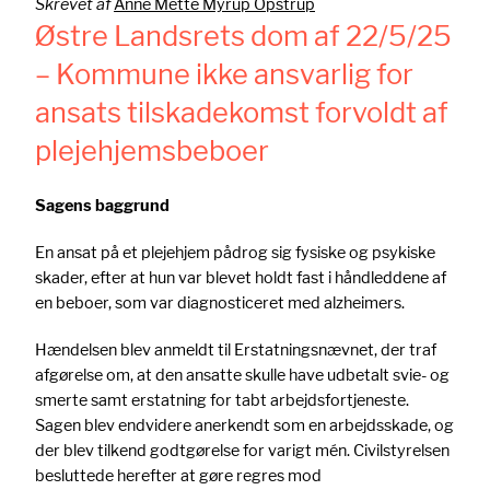
Skrevet af
Anne Mette Myrup Opstrup
Østre Landsrets dom af 22/5/25
– Kommune ikke ansvarlig for
ansats tilskadekomst forvoldt af
plejehjemsbeboer
Sagens baggrund
En ansat på et plejehjem pådrog sig fysiske og psykiske
skader, efter at hun var blevet holdt fast i håndleddene af
en beboer, som var diagnosticeret med alzheimers.
Hændelsen blev anmeldt til Erstatningsnævnet, der traf
afgørelse om, at den ansatte skulle have udbetalt svie- og
smerte samt erstatning for tabt arbejdsfortjeneste.
Sagen blev endvidere anerkendt som en arbejdsskade, og
der blev tilkend godtgørelse for varigt mén. Civilstyrelsen
besluttede herefter at gøre regres mod