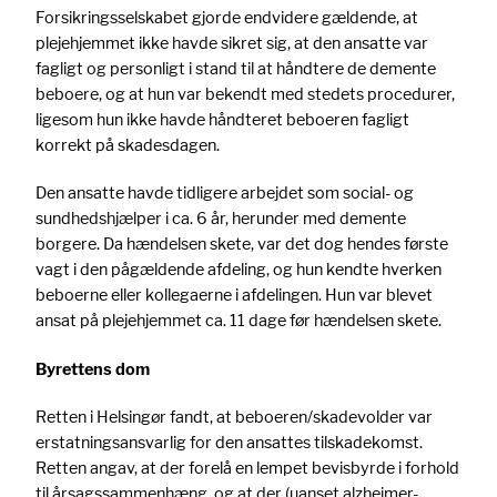
Forsikringsselskabet gjorde endvidere gældende, at
plejehjemmet ikke havde sikret sig, at den ansatte var
fagligt og personligt i stand til at håndtere de demente
beboere, og at hun var bekendt med stedets procedurer,
ligesom hun ikke havde håndteret beboeren fagligt
korrekt på skadesdagen.
Den ansatte havde tidligere arbejdet som social- og
sundhedshjælper i ca. 6 år, herunder med demente
borgere. Da hændelsen skete, var det dog hendes første
vagt i den pågældende afdeling, og hun kendte hverken
beboerne eller kollegaerne i afdelingen. Hun var blevet
ansat på plejehjemmet ca. 11 dage før hændelsen skete.
Byrettens dom
Retten i Helsingør fandt, at beboeren/skadevolder var
erstatningsansvarlig for den ansattes tilskadekomst.
Retten angav, at der forelå en lempet bevisbyrde i forhold
til årsagssammenhæng, og at der (uanset alzheimer-