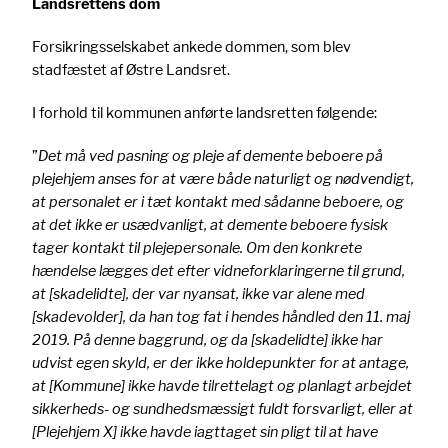
Landsrettens dom
Forsikringsselskabet ankede dommen, som blev
stadfæstet af Østre Landsret.
I forhold til kommunen anførte landsretten følgende:
”
Det må ved pasning og pleje af demente beboere på
plejehjem anses for at være både naturligt og nødvendigt,
at personalet er i tæt kontakt med sådanne beboere, og
at det ikke er usædvanligt, at demente beboere fysisk
tager kontakt til plejepersonale. Om den konkrete
hændelse lægges det efter vidneforklaringerne til grund,
at [skadelidte], der var nyansat, ikke var alene med
[skadevolder], da han tog fat i hendes håndled den 11. maj
2019. På denne baggrund, og da [skadelidte] ikke har
udvist egen skyld, er der ikke holdepunkter for at antage,
at [Kommune] ikke havde tilrettelagt og planlagt arbejdet
sikkerheds- og sundhedsmæssigt fuldt forsvarligt, eller at
[Plejehjem X] ikke havde iagttaget sin pligt til at have