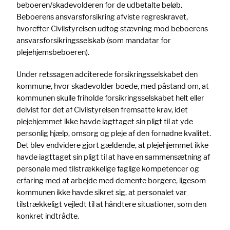
beboeren/skadevolderen for de udbetalte beløb.
Beboerens ansvarsforsikring afviste regreskravet,
hvorefter Civilstyrelsen udtog stævning mod beboerens
ansvarsforsikringsselskab (som mandatar for
plejehjemsbeboeren).
Under retssagen adciterede forsikringsselskabet den
kommune, hvor skadevolder boede, med påstand om, at
kommunen skulle friholde forsikringsselskabet helt eller
delvist for det af Civilstyrelsen fremsatte krav, idet
plejehjemmet ikke havde iagttaget sin pligt til at yde
personlig hjælp, omsorg og pleje af den fornødne kvalitet.
Det blev endvidere gjort gældende, at plejehjemmet ikke
havde iagttaget sin pligt til at have en sammensætning af
personale med tilstrækkelige faglige kompetencer og
erfaring med at arbejde med demente borgere, ligesom
kommunen ikke havde sikret sig, at personalet var
tilstrækkeligt vejledt til at håndtere situationer, som den
konkret indtrådte.