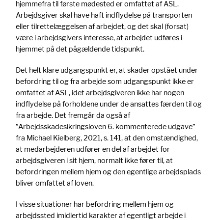
hjemmefra til første mødested er omfattet af ASL.
Arbejdsgiver skal have haft indflydelse på transporten
eller tilrettelæggelsen af arbejdet, og det skal (forsat)
være i arbejdsgivers interesse, at arbejdet udføres i
hjemmet på det pågældende tidspunkt.
Det helt klare udgangspunkt er, at skader opstået under
befordring til og fra arbejde som udgangspunkt ikke er
omfattet af ASL, idet arbejdsgiveren ikke har nogen
indflydelse på forholdene under de ansattes færden til og
fra arbejde. Det fremgår da også af
”Arbejdsskadesikringsloven 6. kommenterede udgave”
fra Michael Kielberg, 2021, s. 141, at den omstændighed,
at medarbejderen udfører en del af arbejdet for
arbejdsgiveren i sit hjem, normalt ikke fører til, at
befordringen mellem hjem og den egentlige arbejdsplads
bliver omfattet af loven.
I visse situationer har befordring mellem hjem og
arbejdssted imidlertid karakter af egentligt arbejde i