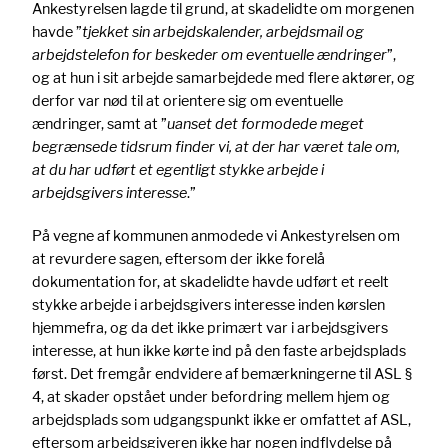
Ankestyrelsen lagde til grund, at skadelidte om morgenen
havde ”
tjekket sin arbejdskalender, arbejdsmail og
arbejdstelefon for beskeder om eventuelle ændringer
”,
og at hun i sit arbejde samarbejdede med flere aktører, og
derfor var nød til at orientere sig om eventuelle
ændringer, samt at ”
uanset det formodede meget
begrænsede tidsrum finder vi, at der har været tale om,
at du har udført et egentligt stykke arbejde i
arbejdsgivers interesse
.”
På vegne af kommunen anmodede vi Ankestyrelsen om
at revurdere sagen, eftersom der ikke forelå
dokumentation for, at skadelidte havde udført et reelt
stykke arbejde i arbejdsgivers interesse inden kørslen
hjemmefra, og da det ikke primært var i arbejdsgivers
interesse, at hun ikke kørte ind på den faste arbejdsplads
først. Det fremgår endvidere af bemærkningerne til ASL §
4, at skader opstået under befordring mellem hjem og
arbejdsplads som udgangspunkt ikke er omfattet af ASL,
eftersom arbejdsgiveren ikke har nogen indflydelse på