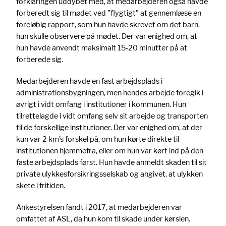
forklaringen uddybet med, at medarbejderen også havde
forberedt sig til mødet ved ”flygtigt” at gennemlæse en
foreløbig rapport, som hun havde skrevet om det barn,
hun skulle observere på mødet. Der var enighed om, at
hun havde anvendt maksimalt 15-20 minutter på at
forberede sig.
Medarbejderen havde en fast arbejdsplads i
administrationsbygningen, men hendes arbejde foregik i
øvrigt i vidt omfang i institutioner i kommunen. Hun
tilrettelagde i vidt omfang selv sit arbejde og transporten
til de forskellige institutioner. Der var enighed om, at der
kun var 2 km’s forskel på, om hun kørte direkte til
institutionen hjemmefra, eller om hun var kørt ind på den
faste arbejdsplads først. Hun havde anmeldt skaden til sit
private ulykkesforsikringsselskab og angivet, at ulykken
skete i fritiden.
Ankestyrelsen fandt i 2017, at medarbejderen var
omfattet af ASL, da hun kom til skade under kørslen.