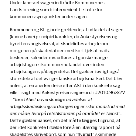
Under landsretssagen indtrådte Kommunernes
Landsforening som biintervenient til støtte for
kommunens synspunkter under sagen.
Kommunen og KL gjorde gældende, at udfaldet af sagen
(kunne have) principiel karakter, da Ankestyrelsens og
byrettens angivelse af, at skadelidtes arbejde om
morgenen på skadedatoen med kort tjek af mails,
beskeder, kalender mv. udføres af ganske mange
arbejdstagere i kommunerne landet over inden
arbejdsdagens påbegyndelse. Det gælder i øvrigt også
store dele af det øvrige danske arbejdsmarked. Det blev
anført, at en anerkendelse efter ASL i den konkrete sag
ville – sagt med Ankestyrelsens egne ord i U2010.963/2V
– ”
føre til helt uoverskuelige udvidelser af
arbejdsskadesikringsordningen og er i klar modstrid med
den måde, hvorpå retstilstanden på området er tænkt
”.
Dette gælder uanset, om det måtte lægges til grund, at
der i det konkrete tilfælde forelå en ufærdig rapport på
skadelidtes skrivebord, som hun ”flygtigt” skimmede