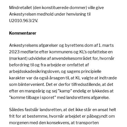
Mindretallet (den konstituerede dommer) ville give
Ankestyrelsen medhold under henvisning til
U2010.963/2V.
Kommentarer
Ankestyrelsens afgørelser og byrettens dom af 1. marts
2023 medførte efter kommunens og KL’s opfattelse en
(markant) udvidelse af anvendelsesområdet for, hvornår
befordring til og fra arbejde er omfattet af
arbejdsskadesikringsloven, og sagens principielle
karakter var da også årsagen til, at KL valgte at indtræde
som biintervenient. Det er derfor tilfredsstillende, at det
efter en mangeårig og sej ”kamp” endelig er lykkedes at
”komme tilbage i sporet” med landsrettens afgørelse.
Således fastslår landsretten, at det ikke står en ansat helt
frit for at bestemme, hvornår arbejdet er påbegyndt om
morgenen med den konsekvens, at transporten