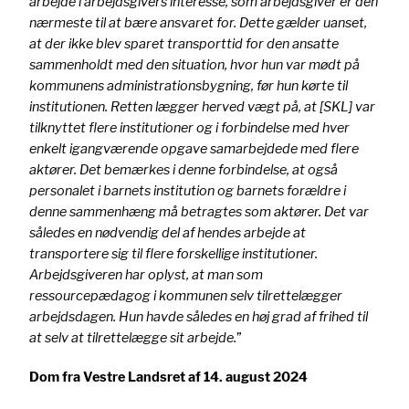
arbejde i arbejdsgivers interesse, som arbejdsgiver er den
nærmeste til at bære ansvaret for. Dette gælder uanset,
at der ikke blev sparet transporttid for den ansatte
sammenholdt med den situation, hvor hun var mødt på
kommunens administrationsbygning, før hun kørte til
institutionen. Retten lægger herved vægt på, at [SKL] var
tilknyttet flere institutioner og i forbindelse med hver
enkelt igangværende opgave samarbejdede med flere
aktører. Det bemærkes i denne forbindelse, at også
personalet i barnets institution og barnets forældre i
denne sammenhæng må betragtes som aktører. Det var
således en nødvendig del af hendes arbejde at
transportere sig til flere forskellige institutioner.
Arbejdsgiveren har oplyst, at man som
ressourcepædagog i kommunen selv tilrettelægger
arbejdsdagen. Hun havde således en høj grad af frihed til
at selv at tilrettelægge sit arbejde.
”
Dom fra Vestre Landsret af 14. august 2024