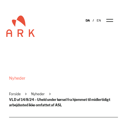
DA
EN
Nyheder
Forside
Nyheder
VLD af 14/8/24 – Uheld under kørsel fra hjemmet til midlertidigt
arbejdssted ikke omfattet af ASL