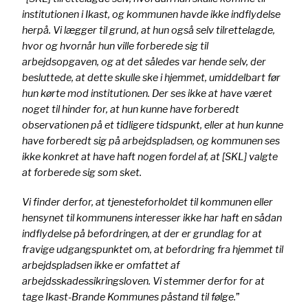
institutionen i Ikast, og kommunen havde ikke indflydelse
herpå. Vi lægger til grund, at hun også selv tilrettelagde,
hvor og hvornår hun ville forberede sig til
arbejdsopgaven, og at det således var hende selv, der
besluttede, at dette skulle ske i hjemmet, umiddelbart før
hun kørte mod institutionen. Der ses ikke at have været
noget til hinder for, at hun kunne have forberedt
observationen på et tidligere tidspunkt, eller at hun kunne
have forberedt sig på arbejdspladsen, og kommunen ses
ikke konkret at have haft nogen fordel af, at [SKL] valgte
at forberede sig som sket.
Vi finder derfor, at tjenesteforholdet til kommunen eller
hensynet til kommunens interesser ikke har haft en sådan
indflydelse på befordringen, at der er grundlag for at
fravige udgangspunktet om, at befordring fra hjemmet til
arbejdspladsen ikke er omfattet af
arbejdsskadessikringsloven. Vi stemmer derfor for at
tage Ikast-Brande Kommunes påstand til følge.
”