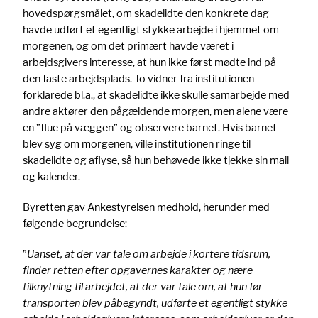
hovedspørgsmålet, om skadelidte den konkrete dag
havde udført et egentligt stykke arbejde i hjemmet om
morgenen, og om det primært havde været i
arbejdsgivers interesse, at hun ikke først mødte ind på
den faste arbejdsplads. To vidner fra institutionen
forklarede bl.a., at skadelidte ikke skulle samarbejde med
andre aktører den pågældende morgen, men alene være
en ”flue på væggen” og observere barnet. Hvis barnet
blev syg om morgenen, ville institutionen ringe til
skadelidte og aflyse, så hun behøvede ikke tjekke sin mail
og kalender.
Byretten gav Ankestyrelsen medhold, herunder med
følgende begrundelse:
”
Uanset, at der var tale om arbejde i kortere tidsrum,
finder retten efter opgavernes karakter og nære
tilknytning til arbejdet, at der var tale om, at hun før
transporten blev påbegyndt, udførte et egentligt stykke