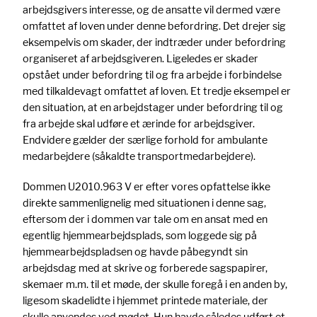
arbejdsgivers interesse, og de ansatte vil dermed være
omfattet af loven under denne befordring. Det drejer sig
eksempelvis om skader, der indtræder under befordring
organiseret af arbejdsgiveren. Ligeledes er skader
opstået under befordring til og fra arbejde i forbindelse
med tilkaldevagt omfattet af loven. Et tredje eksempel er
den situation, at en arbejdstager under befordring til og
fra arbejde skal udføre et ærinde for arbejdsgiver.
Endvidere gælder der særlige forhold for ambulante
medarbejdere (såkaldte transportmedarbejdere).
Dommen U2010.963 V er efter vores opfattelse ikke
direkte sammenlignelig med situationen i denne sag,
eftersom der i dommen var tale om en ansat med en
egentlig hjemmearbejdsplads, som loggede sig på
hjemmearbejdspladsen og havde påbegyndt sin
arbejdsdag med at skrive og forberede sagspapirer,
skemaer m.m. til et møde, der skulle foregå i en anden by,
ligesom skadelidte i hjemmet printede materiale, der
skulle anvendes ved mødet. Hun havde således udført et