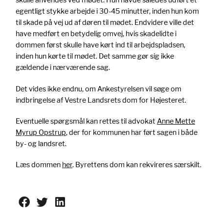
egentligt stykke arbejde i 30-45 minutter, inden hun kom
til skade på vej ud af døren til mødet. Endvidere ville det
have medført en betydelig omvej, hvis skadelidte i
dommen først skulle have kørt ind til arbejdspladsen,
inden hun kørte til mødet. Det samme gør sig ikke
gældende i nærværende sag.
Det vides ikke endnu, om Ankestyrelsen vil søge om
indbringelse af Vestre Landsrets dom for Højesteret.
Eventuelle spørgsmål kan rettes til advokat
Anne Mette
Myrup Opstrup
, der for kommunen har ført sagen i både
by- og landsret.
Læs dommen
her
. Byrettens dom kan rekvireres særskilt.