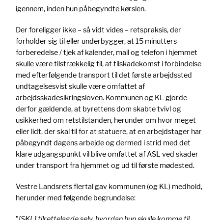
igennem, inden hun påbegyndte kørslen.
Der foreligger ikke – så vidt vides – retspraksis, der
forholder sig til eller underbygger, at 15 minutters
forberedelse / tjek af kalender, mail og telefon i hjemmet
skulle være tilstrækkelig til, at tilskadekomst i forbindelse
med efterfølgende transport til det første arbejdssted
undtagelsesvist skulle være omfattet af
arbejdsskadesikringsloven. Kommunen og KL gjorde
derfor gældende, at byrettens dom skabte tvivl og
usikkerhed om retstilstanden, herunder om hvor meget
eller lidt, der skal til for at statuere, at en arbejdstager har
påbegyndt dagens arbejde og dermed i strid med det
klare udgangspunkt vil blive omfattet af ASL ved skader
under transport fra hjemmet og ud til første mødested.
Vestre Landsrets flertal gav kommunen (og KL) medhold,
herunder med følgende begrundelse:
”
[SKL] tilrettelagde selv, hvordan hun skulle komme til