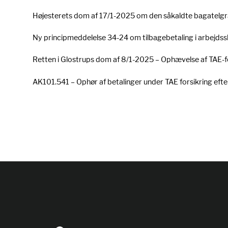
Højesterets dom af 17/1-2025 om den såkaldte bagatelg
Ny principmeddelelse 34-24 om tilbagebetaling i arbejds
Retten i Glostrups dom af 8/1-2025 – Ophævelse af TAE-for
AK101.541 – Ophør af betalinger under TAE forsikring eft
Indlægsinddeli