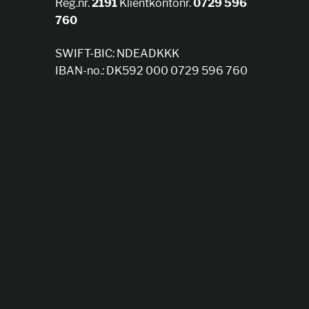
Reg.nr.
2191
Klientkontonr.
0729 596
760
SWIFT-BIC: NDEADKKK
IBAN-no.: DK592 000 0729 596 760