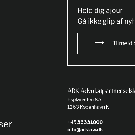
Hold dig ajour
Gå ikke glip af ny
Tilmeld 
ARK Advokatpartnersels
Esplanaden 8A
1263 København K
ser
+45
33331000
info@arklaw.dk