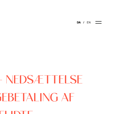
DA
EN
 – NEDSÆTTELSE
GEBETALING AF