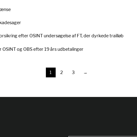
rænse
skadesager
sikring efter OSINT undersøgelse af FT, der dyrkede trailløb
er OSINT og OBS efter 19 års udbetalinger
ng
1
2
3
→