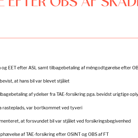
EFTER OBS AF SKAD
 og EET efter ASL samt tilbagebetaling af méngodtgørelse efter OB
vist, at hans bil var blevet stjålet
agebetaling af ydelser fra TAE-forsikring pga. bevidst urigtige op
ra rasteplads, var bortkommet ved tyveri
nteret, at forsvundet bil var stjålet ved forsikringsbegivenhed
phævelse af TAE-forsikring efter OSINT og OBS af FT