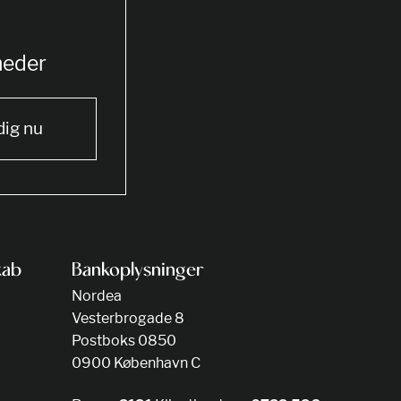
heder
dig nu
kab
Bankoplysninger
Nordea
Vesterbrogade 8
Postboks 0850
0900 København C