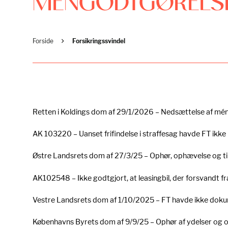
MÉNGODTGØRELSE 
Forside
Forsikringssvindel
Retten i Koldings dom af 29/1/2026 – Nedsættelse af mén
AK 103220 – Uanset frifindelse i straffesag havde FT ikke be
Østre Landsrets dom af 27/3/25 – Ophør, ophævelse og tilb
AK102548 – Ikke godtgjort, at leasingbil, der forsvandt f
Vestre Landsrets dom af 1/10/2025 – FT havde ikke dokume
Københavns Byrets dom af 9/9/25 – Ophør af ydelser og o