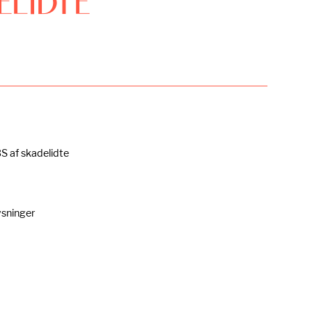
ELIDTE
S af skadelidte
lysninger