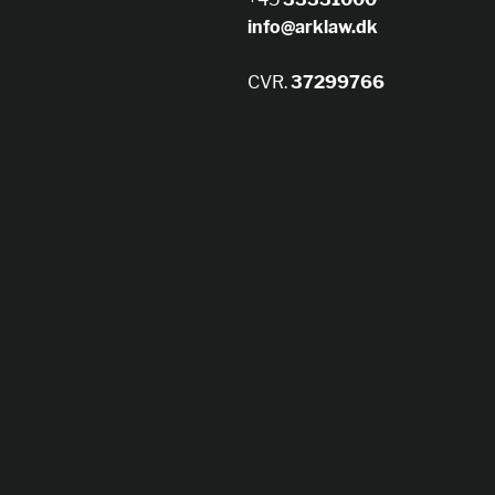
info@arklaw.dk
CVR.
37299766