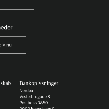
heder
dig nu
lskab
Bankoplysninger
Nordea
Vesterbrogade 8
Postboks 0850
0900 København C