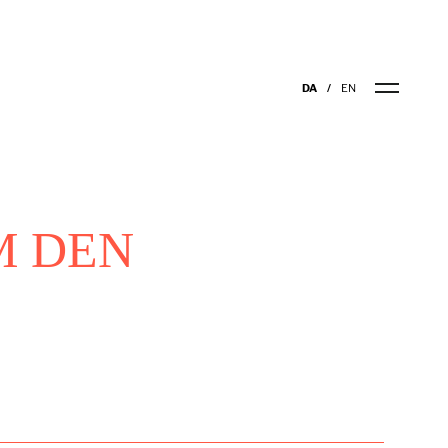
DA
EN
M DEN