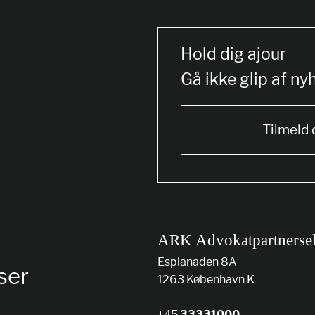
Hold dig ajour
Gå ikke glip af ny
Tilmeld 
ARK Advokatpartnerse
Esplanaden 8A
ser
1263 København K
+45
33331000