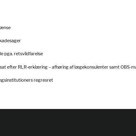
rænse
skadesager
e pga. retsvildfarelse
desat efter RLR-erklæring – afhøring af lægekonsulenter samt OBS-ma
ngsinstitutioners regresret