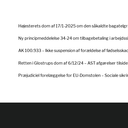
Højesterets dom af 17/1-2025 om den såkaldte bagatelg
Ny principmeddelelse 34-24 om tilbagebetaling i arbejds
AK 100.933 – Ikke suspension af forældelse af fødselsskad
Retten i Glostrups dom af 6/12/24 – AST afgørelser tilsi
Præjudiciel forelæggelse for EU-Domstolen – Sociale sikri